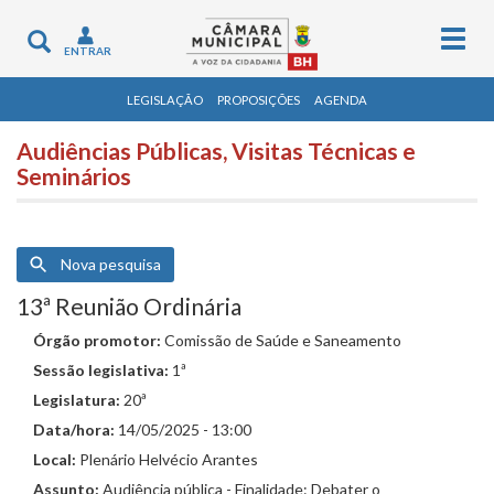
Togg
Toggle
ENTRAR
navig
navigation
LEGISLAÇÃO
PROPOSIÇÕES
AGENDA
Audiências Públicas, Visitas Técnicas e
Seminários
Nova pesquisa
13ª Reunião Ordinária
Órgão promotor:
Comissão de Saúde e Saneamento
Sessão legislativa:
1ª
Legislatura:
20ª
Data/hora:
14/05/2025 - 13:00
Local:
Plenário Helvécio Arantes
Assunto:
Audiência pública - Finalidade: Debater o