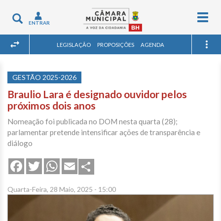
Togg
Toggle
ENTRAR
navig
navigation
LEGISLAÇÃO
PROPOSIÇÕES
AGENDA
GESTÃO 2025-2026
Braulio Lara é designado ouvidor pelos
próximos dois anos
Nomeação foi publicada no DOM nesta quarta (28);
parlamentar pretende intensificar ações de transparência e
diálogo
Share
Facebook
Twitter
WhatsApp
Email
Quarta-Feira, 28 Maio, 2025 - 15:00