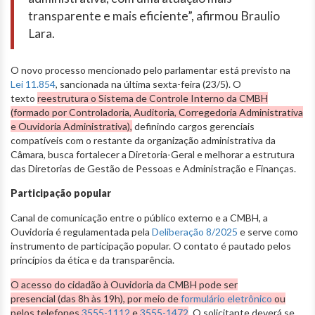
transparente e mais eficiente”, afirmou Braulio
Lara.
O novo processo mencionado pelo parlamentar está previsto na
Lei 11.854
, sancionada na última sexta-feira (23/5). O
texto
reestrutura o Sistema de Controle Interno da CMBH
(formado por Controladoria, Auditoria, Corregedoria Administrativa
e Ouvidoria Administrativa),
definindo cargos gerenciais
compatíveis com o restante da organização administrativa da
Câmara, busca fortalecer a Diretoria-Geral e melhorar a estrutura
das Diretorias de Gestão de Pessoas e Administração e Finanças.
Participação popular
Canal de comunicação entre o público externo e a CMBH, a
Ouvidoria é regulamentada pela
Deliberação 8/2025
e serve como
instrumento de participação popular. O contato é pautado pelos
princípios da ética e da transparência.
O acesso do cidadão à Ouvidoria da CMBH pode ser
presencial (das 8h às 19h), por meio de
formulário eletrônico
ou
pelos telefones
3555-1112
e
3555-1472
. O solicitante deverá se