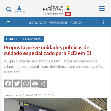
Togg
Toggle
ENTRAR
navig
navigation
LEGISLAÇÃO
PROPOSIÇÕES
AGENDA
DIREITOS HUMANOS
Proposta prevê unidades públicas de
cuidado especializado para PcD em BH
PL que busca dar assistência a familiar ou responsável de
criança ou adolescente com deficiência tem parecer favorável
aprovado
Share
Facebook
Twitter
WhatsApp
Email
Terça-Feira, 1 Abril, 2025 - 12:15