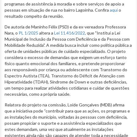
programas de assistência à moradia e sobre serviços de apoio a
pessoas em situação de rua no bairro Lagoinha. Confira
aqui
o
resultado compelto da reunião.
De autoria de Maninho Félix (PSD) e da ex-vereadora Professora
Nara, o
PL 1/2025
altera a
Lei 11.416/2022
, que "Institui a Lei
Municipal de Inclusão da Pessoa com Deficiência e da Pessoa com
Mobilidade Reduzida". A medida busca incluir como política pública a
oferta de unidades públicas de cuidado especializado. O projeto
considera o excesso de demandas que exigem um esforço tanto
físico quanto emocional dos familiares, e pretende proporcionar
aos responsáveis por criança ou adolescente com Transtorno do
Espectro Autista (TEA), Transtorno do Déficit de Atenção com
Hiperatividade (TDAH), Síndrome de Down e outras deficiências,
um tempo para realizar atividades cotidianas e cuidar de questões
necessárias, como a própria saúde.
Relatora do projeto na comissão, Loíde Gonçalves (MDB) afirma
que a iniciativa pode “contribuir para que as ações, os programas e
as instalações do município, voltadas às pessoas com deficiência,
possam propiciar o suporte e a assistência especializados que
estes demandam, uma vez que atualmente as instalações
existentes ainda não são capazes de atender toda a necessidade