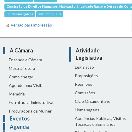
Comissão de Direitos Humanos, Habitação, Igualdade Racial e Defesa do Co
Loíde Gonçalves
Maninho Felix
Versão para impressão
A Câmara
Atividade
Legislativa
Entenda a Câmara
Legislação
Mesa Diretora
Proposições
Como chegar
Reuniões
Agende uma Visita
Comissões
Memória
Ciclo Orçamentário
Estrutura administrativa
Homenagens
Procuradoria da Mulher
Eventos
Audiências Públicas, Visitas
Técnicas e Seminários
Agenda