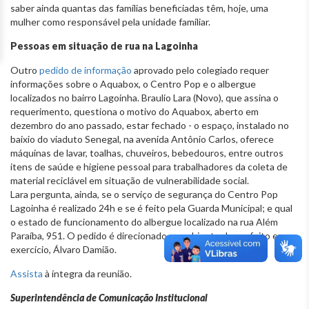
saber ainda quantas das famílias beneficiadas têm, hoje, uma
mulher como responsável pela unidade familiar.
Pessoas em situação de rua na Lagoinha
Outro
pedido de informação
aprovado pelo colegiado requer
informações sobre o Aquabox, o Centro Pop e o albergue
localizados no bairro Lagoinha. Braulio Lara (Novo), que assina o
requerimento, questiona o motivo do Aquabox, aberto em
dezembro do ano passado, estar fechado - o espaço, instalado no
baixio do viaduto Senegal, na avenida Antônio Carlos, oferece
máquinas de lavar, toalhas, chuveiros, bebedouros, entre outros
itens de saúde e higiene pessoal para trabalhadores da coleta de
material reciclável em situação de vulnerabilidade social.
Lara pergunta, ainda, se o serviço de segurança do Centro Pop
Lagoinha é realizado 24h e se é feito pela Guarda Municipal; e qual
o estado de funcionamento do albergue localizado na rua Além
Paraíba, 951. O pedido é direcionado ao gabinete do prefeito em
exercício, Álvaro Damião.
Assista
à íntegra da reunião.
Superintendência de Comunicação Institucional