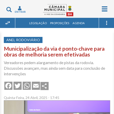
Togg
Toggle
ENTRAR
navig
navigation
LEGISLAÇÃO
PROPOSIÇÕES
AGENDA
ANEL RODOVIÁRIO
Municipalização da via é ponto-chave para
obras de melhoria serem efetivadas
Vereadores pedem alargamento de pistas da rodovia.
Discussões avançam, mas ainda sem data para conclusão de
intervenções
Share
Facebook
Twitter
WhatsApp
Email
Quinta-Feira, 24 Abril, 2025 - 17:45