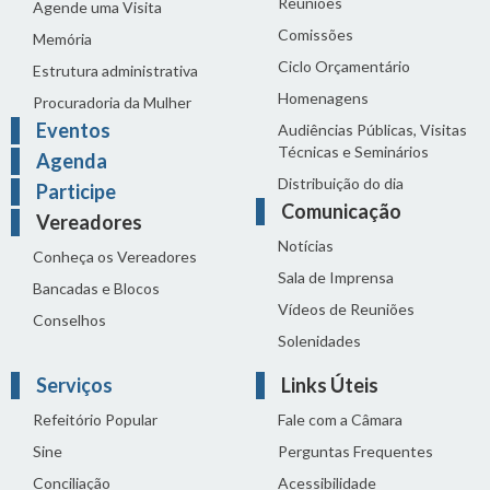
Reuniões
Agende uma Visita
Comissões
Memória
Ciclo Orçamentário
Estrutura administrativa
Homenagens
Procuradoria da Mulher
Eventos
Audiências Públicas, Visitas
Técnicas e Seminários
Agenda
Distribuição do dia
Participe
Comunicação
Vereadores
Notícias
Conheça os Vereadores
Sala de Imprensa
Bancadas e Blocos
Vídeos de Reuniões
Conselhos
Solenidades
Serviços
Links Úteis
Refeitório Popular
Fale com a Câmara
Sine
Perguntas Frequentes
Conciliação
Acessibilidade