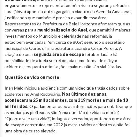
engarrafamentos e representa também risco à segurança. Braulio
Lara (Novo) apontou outro gargalo, o viaduto da Avenida Amazonas,
justificando que também é preciso expandir essa área.
Representantes da Prefeitura de Belo Horizonte afirmaram que as
conversas para a
municipalização do Anel,
que permitirá maiores
investimentos do Município e celeridade nas reformas, já
estão bem avançadas, “em cerca de 80%”, segundo o secretário
municipal de Obras e Infraestrutura, Leandro César Pereira. A
criação de uma
segunda área de escape
foi abordada e há
possibilidade de a ideia ser retomada como forma de mitigar
acidentes, enquanto otimizações maiores não são viabilizadas.
Questão de vida ou morte
Irlan Melo iniciou a audiência com um vídeo que trazia dados sobre
acidentes no Anel Rodoviário.
Nos últimos dez anos,
aconteceram 25 mil acidentes, com 319 mortes e mais de 10
mil feridos.
O parlamentar usou as informações para enfatizar que
as mudanças pleiteadas são “uma questão de vida ou morte”.
“Quanto vale uma vida?”, indagou o vereador, apontando que a área
de escape construída em 2022 já evitou vários acidentes e não foi
uma obra de custo elevado.