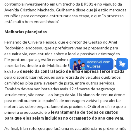
contempla investimento em um trecho da BR381 e no viaduto da
Avenida Cristiano Machado. Guilherme disse que já estão marcadas
reuniões para começar a estruturar essa etapa, e que “o processo
está muito bem encaminhado”.
Melhorias planejadas
Fernando de Oliveira Pessoa, que é diretor de Gestão do Anel
Rodoviário, endossou que a prefeitura vem se preparando para
assumir a via, com estudos sobre o local e possíveis otimizações.
Ele pontuou que a gestão envolve um
esforço conjunto
de várias
secretarias, desde a de Mobilidade Urbana até a de Meio Ambiente.
Existe o
desejo da contratação de uma empresa terceirizada
para disponibilizar reboques para retirada de veículos quebrados,
caminhões-pipa para lavagem de pista, entre outros serviços.
Também devem ser instaladas mais 12 câmeras de segurança –
atualmente, são nove – ao longo da via. Há planos de ter um drone
para monitoramento e painéis de mensagem variável para alertar
motoristas sobre engarrafamentos próximos. O diretor disse que a
primeira preocupação é o
levantamento de todos os custos
para que eles sejam incluídos no orçamento do ano que vem.
Ao final, Irlan reforçou que fará uma nova audiência no próximo mês