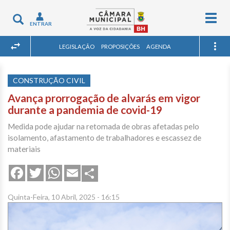
Togg
Toggle
ENTRAR
navig
navigation
LEGISLAÇÃO
PROPOSIÇÕES
AGENDA
CONSTRUÇÃO CIVIL
Avança prorrogação de alvarás em vigor
durante a pandemia de covid-19
Medida pode ajudar na retomada de obras afetadas pelo
isolamento, afastamento de trabalhadores e escassez de
materiais
Share
Facebook
Twitter
WhatsApp
Email
Quinta-Feira, 10 Abril, 2025 - 16:15