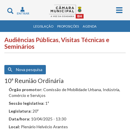
Togg
Toggle
ENTRAR
navig
navigation
LEGISLAÇÃO
PROPOSIÇÕES
AGENDA
Audiências Públicas, Visitas Técnicas e
Seminários
Nova pesquisa
10ª Reunião Ordinária
Órgão promotor:
Comissão de Mobilidade Urbana, Indústria,
Comércio e Serviços
Sessão legislativa:
1ª
Legislatura:
20ª
Data/hora:
10/04/2025 - 13:30
Local:
Plenário Helvécio Arantes