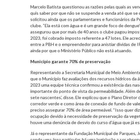
Marcelo Batista questionou as razões pelas quais as ve
quis saber por que não se suspende a venda até que se 
solicitou ainda que os parlamentares e funcionários da Pr
clube. “Ela está com água e é um grande foco de dengue”,
assegurou que por mais de 40 anos o clube pagou impost
2023, foi cobrado imposto referente a 47 lotes. Ele acr
entre a PBH e o empreendedor para anistiar dívidas de 
ainda por que o Ministério Público não está atuando.
Município garante 70% de preservação
Representando a Secretaria Municipal de Meio Ambiente
que o Município faz avaliações dos recursos hídricos da
2023 uma equipe técnica confirmou a existência das nas
importante do ponto de vista da permeabilidade. Além de u
sete nascentes’, disse. Ele explicou que o Plano Direto
corredor verde e como área de conexão de fundo de vale 
preciso assegurar 70% de área permeável. “Isso quer diz
ocupação devido à necessidade de preservação da vegeta
houve uma denúncia de desvio do curso d’água que já es
Já o representante da Fundação Municipal de Parques, 
sendo uma área particular, há uma legislação a ser obser