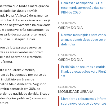
Comissão acompanha TCE e
saltaram que tanto a mata quanto
recomenda aprovação das con
ocidade das águas pluviais,
PBH de 2020
enda Nova. “A área é densamente
 Clube do Lareira várias árvores já
07/08/2026
ctando negativamente na qualidade
ORDEM DO DIA
a e é possível criar um parque nos
ssário desapropriar o terreno”,
Normas mais rígidas para vend
, José Eustáquio Júnior.
animais domésticos deve ter 
definitiva
rou da luta para preservar as
odas as áreas verdes importam.
07/08/2026
que está ocorrendo e também
ORDEM DO DIA
 afirmou.
Proibição de recursos a entid
lto e do Jardim América,
ligadas a ocupações vai a Plená
aram de inadequado por parte do
10
 imobiliário em áreas de
ipal de Meio Ambiente. Segundo
06/08/2026
 permitiu construir em 30% do
MOBILIDADE URBANA
erdendo qualidade de vida. E cabe
 dos órgãos públicos”, afirmaram.
Moradores cobram mais infor
eitura.
sobre novo espaço de evento