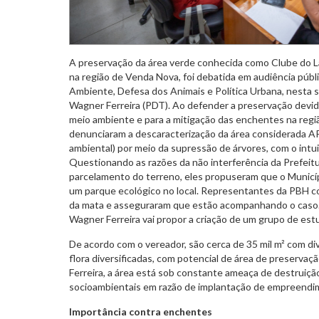
A preservação da área verde conhecida como Clube do Lar
na região de Venda Nova, foi debatida em audiência púb
Ambiente, Defesa dos Animais e Política Urbana, nesta s
Wagner Ferreira (PDT). Ao defender a preservação devid
meio ambiente e para a mitigação das enchentes na reg
denunciaram a descaracterização da área considerada A
ambiental) por meio da supressão de árvores, com o intuit
Questionando as razões da não interferência da Prefeit
parcelamento do terreno, eles propuseram que o Municípi
um parque ecológico no local. Representantes da PBH co
da mata e asseguraram que estão acompanhando o caso. 
Wagner Ferreira vai propor a criação de um grupo de est
De acordo com o vereador, são cerca de 35 mil m² com di
flora diversificadas, com potencial de área de preserva
Ferreira, a área está sob constante ameaça de destruiçã
socioambientais em razão de implantação de empreendim
Importância contra enchentes