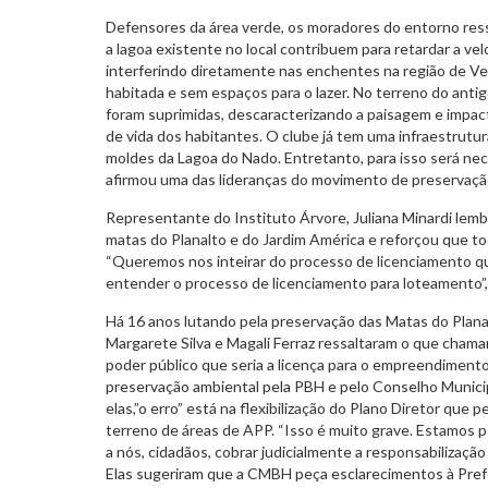
Defensores da área verde, os moradores do entorno res
a lagoa existente no local contribuem para retardar a vel
interferindo diretamente nas enchentes na região de V
habitada e sem espaços para o lazer. No terreno do antigo
foram suprimidas, descaracterizando a paisagem e impa
de vida dos habitantes. O clube já tem uma infraestrutur
moldes da Lagoa do Nado. Entretanto, para isso será nece
afirmou uma das lideranças do movimento de preservação
Representante do Instituto Árvore, Juliana Minardi lemb
matas do Planalto e do Jardim América e reforçou que t
“Queremos nos inteirar do processo de licenciamento 
entender o processo de licenciamento para loteamento”,
Há 16 anos lutando pela preservação das Matas do Plana
Margarete Silva e Magali Ferraz ressaltaram o que cham
poder público que seria a licença para o empreendimento
preservação ambiental pela PBH e pelo Conselho Munic
elas,”o erro” está na flexibilização do Plano Diretor que
terreno de áreas de APP. “Isso é muito grave. Estamos p
a nós, cidadãos, cobrar judicialmente a responsabilização
Elas sugeriram que a CMBH peça esclarecimentos à Pref