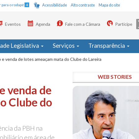
Ir para o rodapé
4
Acessibilidade
Alto contraste
Mapa do site
Eventos
Agenda
Fale com a Câmara
Participe
dade Legislativa
Serviços
Transparência
 e venda de lotes ameaçam mata do Clube do Lareira
WEB STORIES
e venda de
o Clube do
ência da PBH na
biliário em área de