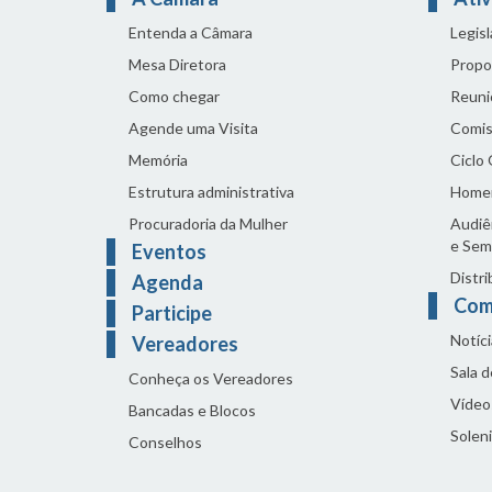
Entenda a Câmara
Legis
Mesa Diretora
Propo
Como chegar
Reuni
Agende uma Visita
Comis
Memória
Ciclo
Estrutura administrativa
Home
Procuradoria da Mulher
Audiên
e Sem
Eventos
Distri
Agenda
Com
Participe
Notíci
Vereadores
Sala 
Conheça os Vereadores
Vídeo
Bancadas e Blocos
Solen
Conselhos