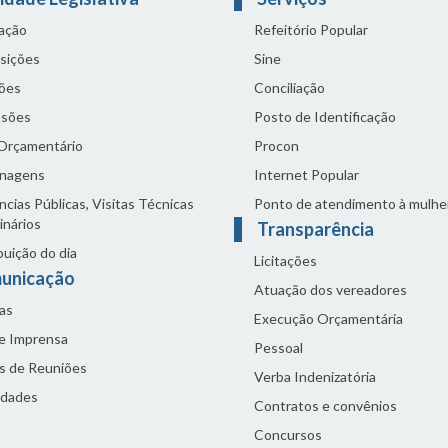
lação
Refeitório Popular
sições
Sine
ões
Conciliação
sões
Posto de Identificação
 Orçamentário
Procon
nagens
Internet Popular
cias Públicas, Visitas Técnicas
Ponto de atendimento à mulhe
inários
Transparência
buição do dia
Licitações
unicação
Atuação dos vereadores
as
Execução Orçamentária
de Imprensa
Pessoal
s de Reuniões
Verba Indenizatória
idades
Contratos e convênios
Concursos