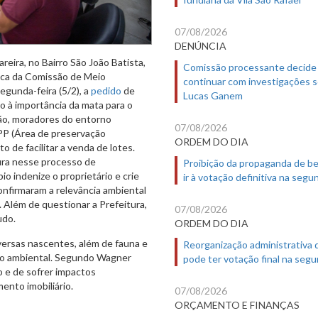
07/08/2026
DENÚNCIA
eira, no Bairro São João Batista,
Comissão processante decide
lica da Comissão de Meio
continuar com investigações 
egunda-feira (5/2), a
pedido
de
Lucas Ganem
o à importância da mata para o
ião, moradores do entorno
07/08/2026
PP (Área de preservação
ORDEM DO DIA
o de facilitar a venda de lotes.
ura nesse processo de
Proibição da propaganda de b
o indenize o proprietário e crie
ir à votação definitiva na segu
nfirmaram a relevância ambiental
Além de questionar a Prefeitura,
07/08/2026
udo.
ORDEM DO DIA
versas nascentes, além de fauna e
Reorganização administrativa
ção ambiental. Segundo Wagner
pode ter votação final na segu
o e de sofrer impactos
ento imobiliário.
07/08/2026
ORÇAMENTO E FINANÇAS