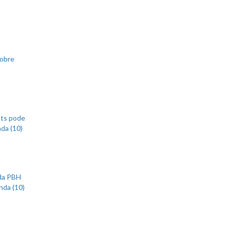
sobre
ets pode
nda (10)
 da PBH
nda (10)