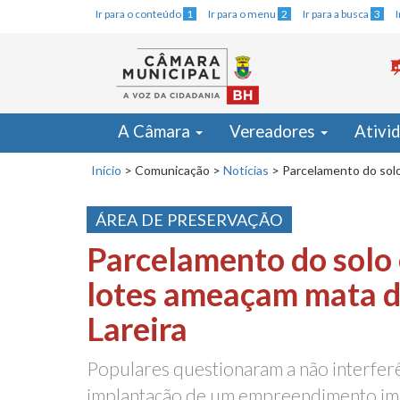
Ir para o conteúdo
1
Ir para o menu
2
Ir para a busca
3
A Câmara
Vereadores
Ativi
Início
>
Comunicação
>
Notícias
>
Parcelamento do solo
ÁREA DE PRESERVAÇÃO
Parcelamento do solo 
lotes ameaçam mata d
Lareira
Populares questionaram a não interfer
implantação de um empreendimento imo