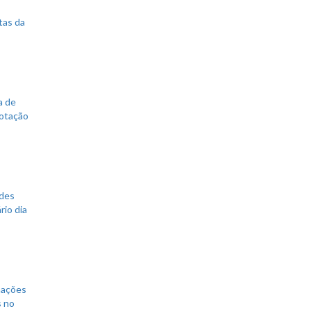
tas da
a de
votação
ades
rio dia
mações
s no