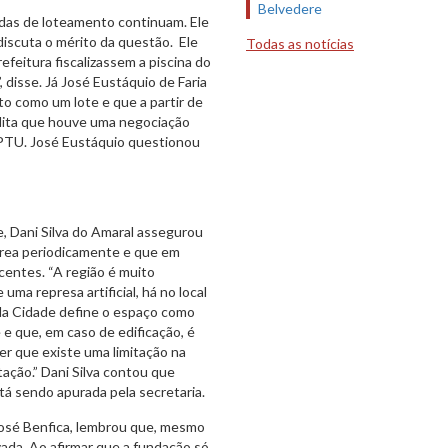
Belvedere
ndas de loteamento continuam. Ele
discuta o mérito da questão. Ele
Todas as notícias
efeitura fiscalizassem a piscina do
 disse. Já José Eustáquio de Faria
o como um lote e que a partir de
edita que houve uma negociação
IPTU. José Eustáquio questionou
, Dani Silva do Amaral assegurou
 área periodicamente e que em
centes. “A região é muito
ma represa artificial, há no local
r da Cidade define o espaço como
e que, em caso de edificação, é
er que existe uma limitação na
ção.” Dani Silva contou que
tá sendo apurada pela secretaria.
José Benfica, lembrou que, mesmo
vada. Ao afirmar que a fundação só