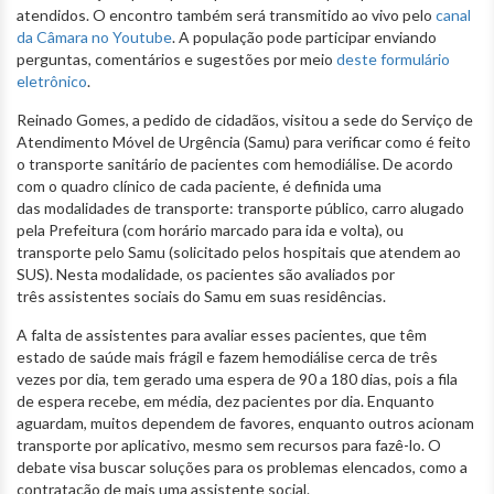
atendidos. O encontro também será transmitido ao vivo pelo
canal
da Câmara no Youtube
. A população pode participar enviando
perguntas, comentários e sugestões por meio
deste formulário
eletrônico
.
Reinado Gomes, a pedido de cidadãos, visitou a sede do Serviço de
Atendimento Móvel de Urgência (Samu) para verificar como é feito
o transporte sanitário de pacientes com hemodiálise. De acordo
com o quadro clínico de cada paciente, é definida uma
das modalidades de transporte: transporte público, carro alugado
pela Prefeitura (com horário marcado para ida e volta), ou
transporte pelo Samu (solicitado pelos hospitais que atendem ao
SUS). Nesta modalidade, os pacientes são avaliados por
três assistentes sociais do Samu em suas residências.
A falta de assistentes para avaliar esses pacientes, que têm
estado de saúde mais frágil e fazem hemodiálise cerca de três
vezes por dia, tem gerado uma espera de 90 a 180 dias, pois a fila
de espera recebe, em média, dez pacientes por dia. Enquanto
aguardam, muitos dependem de favores, enquanto outros acionam
transporte por aplicativo, mesmo sem recursos para fazê-lo. O
debate visa buscar soluções para os problemas elencados, como a
contratação de mais uma assistente social.