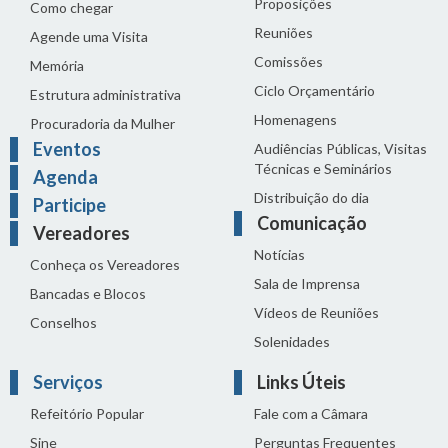
Proposições
Como chegar
Reuniões
Agende uma Visita
Comissões
Memória
Ciclo Orçamentário
Estrutura administrativa
Homenagens
Procuradoria da Mulher
Eventos
Audiências Públicas, Visitas
Técnicas e Seminários
Agenda
Distribuição do dia
Participe
Comunicação
Vereadores
Notícias
Conheça os Vereadores
Sala de Imprensa
Bancadas e Blocos
Vídeos de Reuniões
Conselhos
Solenidades
Serviços
Links Úteis
Refeitório Popular
Fale com a Câmara
Sine
Perguntas Frequentes