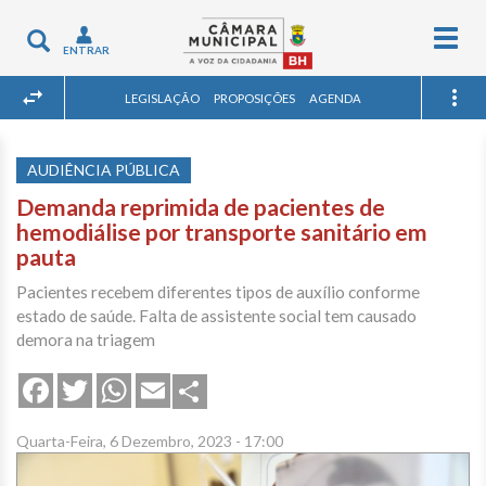
Togg
Toggle
ENTRAR
navig
navigation
LEGISLAÇÃO
PROPOSIÇÕES
AGENDA
AUDIÊNCIA PÚBLICA
Demanda reprimida de pacientes de
hemodiálise por transporte sanitário em
pauta
Pacientes recebem diferentes tipos de auxílio conforme
estado de saúde. Falta de assistente social tem causado
demora na triagem
Share
Facebook
Twitter
WhatsApp
Email
Quarta-Feira, 6 Dezembro, 2023 - 17:00