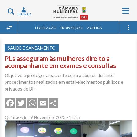
Togg
Toggle
ENTRAR
navig
navigation
LEGISLAÇÃO
PROPOSIÇÕES
AGENDA
SAÚDE E SANEAMENTO
PLs asseguram às mulheres direito a
acompanhante em exames e consultas
Objetivo é proteger a paciente contra abusos durante
procedimentos realizados em estabelecimentos públicos e
privados de BH
Share
Facebook
Twitter
WhatsApp
Email
Quinta-Feira, 9 Novembro, 2023 - 18:15