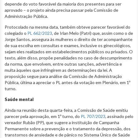
depende do voto favorável da maioria dos presentes para ser
aprovado – o projeto ainda precisa passar pela Comissão de
Administração Pública.
Protocolado na mesma data, também obteve parecer favorável do
colegiado o
PL 662/2023
, de Irlan Melo (Patri) que, assim como o de
Jorge Santos, assegura às mulheres o direito de ter acompanhante
de sua escolha em consultas e exames, inclusive os ginecológicos,
sejam eles realizados em estabelecimentos públicos ou privados. O
texto, além disso, propõe penalidades no caso de descumprimento
da norma, que envolvem, entre outras sanções, advertência e
multa àqueles que infringirem as determinações da lei. A
proposição segue para análise da Comissão de Administração
Pública, última a apreciar o PL antes da votação em Plenário, em 1º
turno.
Saúde mental
Ainda na reunião desta quarta-feira, a Comissão de Saúde emitiu
parecer pela aprovação, em 1º turno, do
PL 707/2023
, assinado pelo
vereador Rubão (PP), que sugere a instituição de Campanha
Permanente sobre a prevenção e o tratamento da depressão, dos
transtornos de ansiedade e de pânico no Sistema Único de Saúde