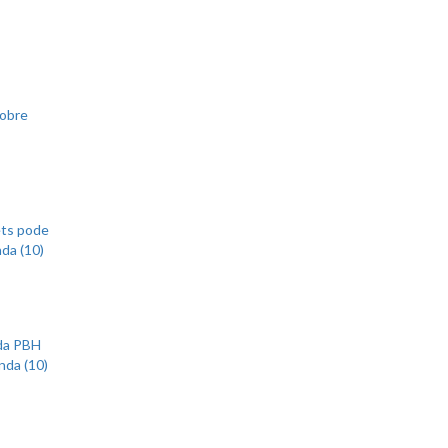
sobre
ets pode
nda (10)
 da PBH
nda (10)