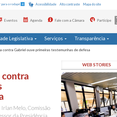
Ir para o rodapé
4
Acessibilidade
Alto contraste
Mapa do site
Eventos
Agenda
Fale com a Câmara
Participe
dade Legislativa
Serviços
Transparência
a contra Gabriel ouve primeiras testemunhas de defesa
WEB STORIES
 contra
s
a
 Irlan Melo, Comissão
essor da Presidência