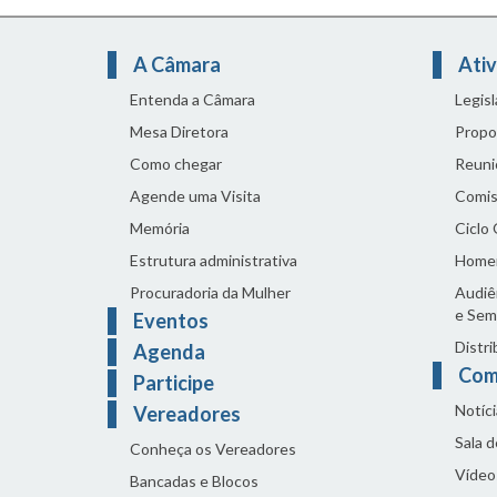
A Câmara
Ativ
Entenda a Câmara
Legis
Mesa Diretora
Propo
Como chegar
Reuni
Agende uma Visita
Comis
Memória
Ciclo
Estrutura administrativa
Home
Procuradoria da Mulher
Audiên
e Sem
Eventos
Distri
Agenda
Com
Participe
Notíci
Vereadores
Sala 
Conheça os Vereadores
Vídeo
Bancadas e Blocos