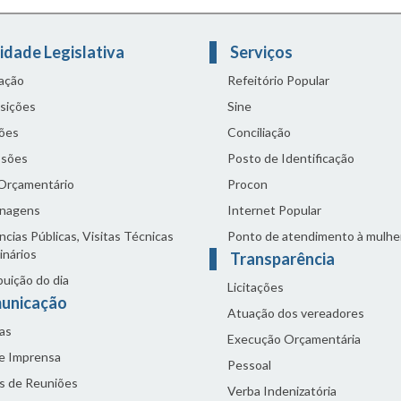
idade Legislativa
Serviços
lação
Refeitório Popular
sições
Sine
ões
Conciliação
sões
Posto de Identificação
 Orçamentário
Procon
nagens
Internet Popular
cias Públicas, Visitas Técnicas
Ponto de atendimento à mulhe
inários
Transparência
buição do dia
Licitações
unicação
Atuação dos vereadores
as
Execução Orçamentária
de Imprensa
Pessoal
s de Reuniões
Verba Indenizatória