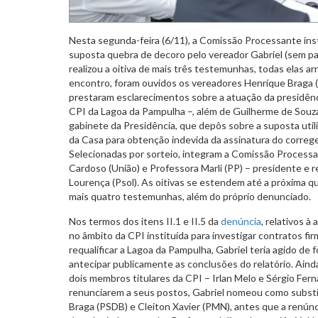
Nesta segunda-feira (6/11), a Comissão Processante ins
suposta quebra de decoro pelo vereador Gabriel (sem pa
realizou a oitiva de mais três testemunhas, todas elas a
encontro, foram ouvidos os vereadores Henrique Braga (P
prestaram esclarecimentos sobre a atuação da presidênci
CPI da Lagoa da Pampulha –, além de Guilherme de Souza
gabinete da Presidência, que depôs sobre a suposta util
da Casa para obtenção indevida da assinatura do correg
Selecionadas por sorteio, integram a Comissão Processa
Cardoso (União) e Professora Marli (PP) – presidente e r
Lourença (Psol). As oitivas se estendem até a próxima q
mais quatro testemunhas, além do próprio denunciado.
Nos termos dos itens II.1 e II.5 da
denúncia
, relativos 
no âmbito da CPI instituída para investigar contratos fi
requalificar a Lagoa da Pampulha, Gabriel teria agido de
antecipar publicamente as conclusões do relatório. Ain
dois membros titulares da CPI – Irlan Melo e Sérgio Fer
renunciarem a seus postos, Gabriel nomeou como subst
Braga (PSDB) e Cleiton Xavier (PMN), antes que a renúnc