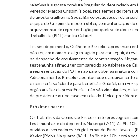
relativas à suposta conduta irregular do denunciado em
vereador Marcos Crispim (Pode). Nos termos do item II.
de agosto Guilherme Souza Barcelos, assessor da presidê
equipe de Crispim de modo a obter, sem autorização do c
arquivamento de representação por quebra de decoro m
Trabalhista (PDT) contra Gabriel.
Em seu depoimento, Guilherme Barcelos apresentou ent
não ter, em momento algum, agido para conseguir, à revel
no despacho de arquivamento de representação. Negand
testemunha afirmou ter comparecido ao gabinete de Cri
à representação do PDT e não para obter assinatura com
Adicionalmente, Barcelos apontou que o arquivamento em
e nem seria suficiente para beneficiar Gabriel, uma vez 
órgão auxiliar da presidência – não são vinculantes, es
do presidente ou, no caso em tela, do 1º vice-presidente
Próximos passos
Os trabalhos da Comissão Processante prosseguem com 
testemunhas e do depoente. Na terça (7/11), às 9h, 10h
ouvidos os vereadores Sérgio Fernando Pinho Tavares (PL
Xavier (PMN). Na quarta (8/11), às 9h e às 10h, será a v