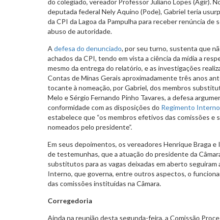
do colegiado, vereador Professor Juliano Lopes (Agir).
deputada federal Nely Aquino (Pode), Gabriel teria usu
da CPI da Lagoa da Pampulha para receber renúncia de s
abuso de autoridade.
A
defesa do denunciado
, por seu turno, sustenta que n
achados da CPI, tendo em vista a ciência da mídia a resp
mesmo da entrega do relatório, e as investigações realiz
Contas de Minas Gerais aproximadamente três anos ante
tocante à nomeação, por Gabriel, dos membros substitut
Melo e Sérgio Fernando Pinho Tavares, a defesa argume
conformidade com as disposições do
Regimento Interno
estabelece que “os membros efetivos das comissões e s
nomeados pelo presidente”.
Em seus depoimentos, os vereadores Henrique Braga e I
de testemunhas, que a atuação do presidente da Câmar
substitutos para as vagas deixadas em aberto seguiram
Interno, que governa, entre outros aspectos, o funcion
das comissões instituídas na Câmara.
Corregedoria
Ainda na reunião desta segunda-feira, a Comissão Proc