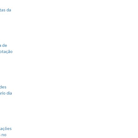
tas da
a de
votação
ades
rio dia
mações
s no