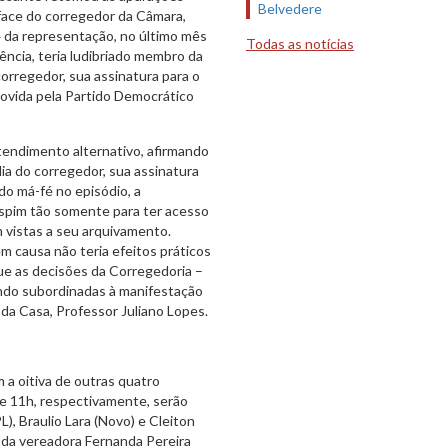
Belvedere
 face do corregedor da Câmara,
4 da representação, no último mês
Todas as notícias
ncia, teria ludibriado membro da
orregedor, sua assinatura para o
ovida pela Partido Democrático
endimento alternativo, afirmando
ia do corregedor, sua assinatura
o má-fé no episódio, a
spim tão somente para ter acesso
 vistas a seu arquivamento.
 causa não teria efeitos práticos
que as decisões da Corregedoria –
tando subordinadas à manifestação
 da Casa, Professor Juliano Lopes.
a oitiva de outras quatro
 e 11h, respectivamente, serão
), Braulio Lara (Novo) e Cleiton
ez da vereadora Fernanda Pereira