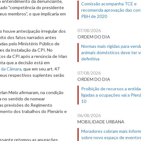
 No entendimento da denunciante,
Comissão acompanha TCE e
rpado "competência do presidente
recomenda aprovação das con
eus membros”, o que implicaria em
PBH de 2020
07/08/2026
ão houve antecipação irregular dos
ORDEM DO DIA
eito dos fatos narrados antes
adas pelo Ministério Público de
Normas mais rígidas para vend
s da instalação da CPI. No
animais domésticos deve ter 
os da CPI após a renúncia de Irlan
definitiva
nta que a decisão está em
 da Câmara
, que em seu art. 47
07/08/2026
eus respectivos suplentes serão
ORDEM DO DIA
Proibição de recursos a entid
rlan Melo afirmaram, na condição
ligadas a ocupações vai a Plená
a no sentido de nomear
10
 as previsões do Regimento
amento dos trabalhos do Plenário e
06/08/2026
MOBILIDADE URBANA
Moradores cobram mais infor
sobre novo espaço de evento
essante retomou as apurações