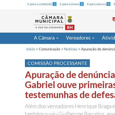
Ir para o conteúdo
1
Ir para o menu
2
Ir para a busca
3
A Câmara
Vereadores
Ativi
Início
>
Comunicação
>
Notícias
>
Apuração de denúnci
COMISSÃO PROCESSANTE
Apuração de denúncia
Gabriel ouve primeira
testemunhas de defes
Além dos vereadores Henrique Braga e
também ouviu Guilherme Barcelos, ass