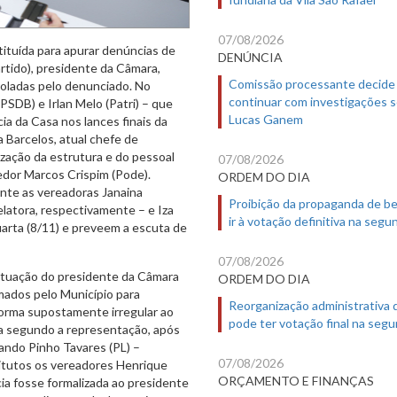
07/08/2026
tituída para apurar denúncias de
DENÚNCIA
rtido), presidente da Câmara,
Comissão processante decide
rroladas pelo denunciado. No
continuar com investigações 
SDB) e Irlan Melo (Patri) – que
Lucas Ganem
a da Casa nos lances finais da
 Barcelos, atual chefe de
ização da estrutura e do pessoal
07/08/2026
edor Marcos Crispim (Pode).
ORDEM DO DIA
nte as vereadoras Janaina
Proibição da propaganda de b
elatora, respectivamente – e Iza
ir à votação definitiva na segu
uarta (8/11) e preveem a escuta de
07/08/2026
à atuação do presidente da Câmara
ORDEM DO DIA
rmados pelo Município para
Reorganização administrativa
 forma supostamente irregular ao
pode ter votação final na segu
da segundo a representação, após
nando Pinho Tavares (PL) –
07/08/2026
itutos os vereadores Henrique
ORÇAMENTO E FINANÇAS
ia fosse formalizada ao presidente