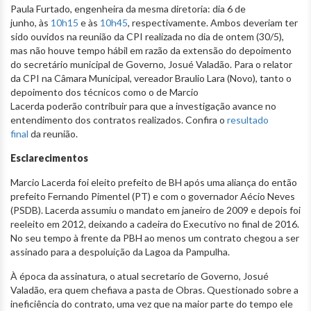
Paula Furtado, engenheira da mesma diretoria: dia 6 de
junho, às
10h15
e às
10h45
, respectivamente. Ambos deveriam ter
sido ouvidos na reunião da CPI realizada no dia de ontem (30/5),
mas não houve tempo hábil em razão da extensão do depoimento
do secretário municipal de Governo, Josué Valadão. Para o relator
da CPI na Câmara Municipal, vereador Braulio Lara (Novo), tanto o
depoimento dos técnicos como o de Marcio
Lacerda poderão contribuir para que a investigação avance no
entendimento dos contratos realizados. Confira o
resultado
final
da reunião.
Esclarecimentos
Marcio Lacerda foi eleito prefeito de BH após uma aliança do então
prefeito Fernando Pimentel (PT) e com o governador Aécio Neves
(PSDB). Lacerda assumiu o mandato em janeiro de 2009 e depois foi
reeleito em 2012, deixando a cadeira do Executivo no final de 2016.
No seu tempo à frente da PBH ao menos um contrato chegou a ser
assinado para a despoluição da Lagoa da Pampulha.
À época da assinatura, o atual secretario de Governo, Josué
Valadão, era quem chefiava a pasta de Obras. Questionado sobre a
ineficiência do contrato, uma vez que na maior parte do tempo ele