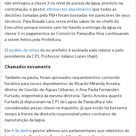
não entregou a classe 3 no nível de pureza da água, previsto na
contratação, o gestor
afirmou em depoimento
que todas as
decisões tomadas pela PBH foram baseadas em pareceres de seus
técnicos. Para Braulio Lara, resta então saber do ex-chefe do
Executivo porque mesmo sem ter havido a entrega da água na
classe 3 os pagamentos ao Consórcio Pampulha Viva continuaram
a serem feitos pela Prefeitura.
O
pedido de oitiva
do ex-prefeito é assinado pelo relator e pelo
presidente da CPI, Professor Juliano Lopes (Agir).
Chamados novamente
Também na pauta, foram aprovados requerimentos contendo
horários para novos depoimentos de Ricardo Miranda Aroeira,
diretor de Gestão de Águas Urbanas, e Ana Paula Fernandes
Furtado, engenheira da mesma diretoria. Tanto Aroeira quanto
Furtado já depuseram na CPI da Lagoa da Pampulha e são
consideradas peças-chave no inquérito, já que estão há bastante
tempo à frente da diretoria responsável pelos contratos de
manutenção da lagoa.
Em
4 de abril
o gestor afirmou aos parlamentares que relatórios do