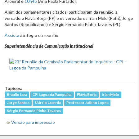
Aroeira) e
10h45
(Ana Paula Furtado).
Além dos parlamentares citados, participaram da reunião, a
vereadora Flávia Borja (PP) e os vereadores Irlan Melo (Patri), Jorge
Santos (Republicanos) e Sérgio Fernando Pinho Tavares (PL).
Assista
à íntegra da reunião.
Superintendência de Comunicação Institucional
Tópicos:
Braulio Lara
CPI Lagoa da Pampulha
Flávia Borja
Irlan Melo
Jorge Santos
Márcio Lacerda
Professor Juliano Lopes
Sérgio Fernando Pinho Tavares
Versão para impressão