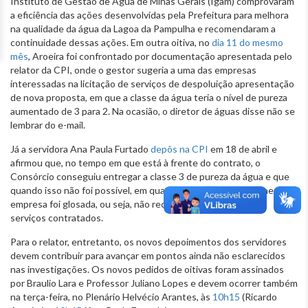
Instituto de Gestão de Água de Minas Gerais (Igam) comprovaram
a eficiência das ações desenvolvidas pela Prefeitura para melhora
na qualidade da água da Lagoa da Pampulha e recomendaram a
continuidade dessas ações. Em outra oitiva, no
dia 11 do mesmo
mês
, Aroeira foi confrontado por documentação apresentada pelo
relator da CPI, onde o gestor sugeria a uma das empresas
interessadas na licitação de serviços de despoluição apresentação
de nova proposta, em que a classe da água teria o nível de pureza
aumentado de 3 para 2. Na ocasião, o diretor de águas disse não se
lembrar do e-mail.
Já a servidora Ana Paula Furtado
depôs na CPI
em 18 de abril e
afirmou que, no tempo em que está à frente do contrato, o
Consórcio conseguiu entregar a classe 3 de pureza da água e que
quando isso não foi possível, em quatro episódios até o momento, a
empresa foi glosada, ou seja, não recebeu pagamento pelos
serviços contratados.
Para o relator, entretanto, os novos depoimentos dos servidores
devem contribuir para avançar em pontos ainda não esclarecidos
nas investigações. Os novos pedidos de oitivas foram assinados
por Braulio Lara e Professor Juliano Lopes e devem ocorrer também
na terça-feira, no Plenário Helvécio Arantes, às
10h15
(Ricardo