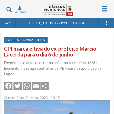
Togg
Toggle
ENTRAR
navig
navigation
LEGISLAÇÃO
PROPOSIÇÕES
AGENDA
LAGOA DA PAMPULHA
CPI marca oitiva do ex-prefeito Marcio
Lacerda para o dia 6 de junho
Depoimento deve ocorrer na próxima terça-feira (6/6).
Inquérito investiga contratos da PBH para despoluição da
Lagoa
Share
Facebook
Twitter
WhatsApp
Email
Quarta-Feira, 31 Maio, 2023 - 10:15