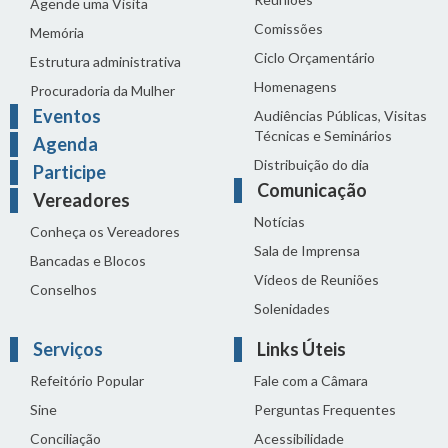
Agende uma Visita
Comissões
Memória
Ciclo Orçamentário
Estrutura administrativa
Homenagens
Procuradoria da Mulher
Eventos
Audiências Públicas, Visitas
Técnicas e Seminários
Agenda
Distribuição do dia
Participe
Comunicação
Vereadores
Notícias
Conheça os Vereadores
Sala de Imprensa
Bancadas e Blocos
Vídeos de Reuniões
Conselhos
Solenidades
Serviços
Links Úteis
Refeitório Popular
Fale com a Câmara
Sine
Perguntas Frequentes
Conciliação
Acessibilidade