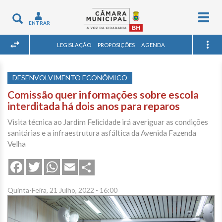
Togg
Toggle
ENTRAR
navig
navigation
LEGISLAÇÃO
PROPOSIÇÕES
AGENDA
DESENVOLVIMENTO ECONÔMICO
Comissão quer informações sobre escola
interditada há dois anos para reparos
Visita técnica ao Jardim Felicidade irá averiguar as condições
sanitárias e a infraestrutura asfáltica da Avenida Fazenda
Velha
Share
Facebook
Twitter
WhatsApp
Email
Quinta-Feira, 21 Julho, 2022 - 16:00