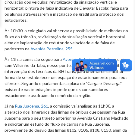
circulação dos veículos; revitalização da sinalização vertical e
horizontal; pintura de faixa indicativa de Devagar Escola; faixa para
os alunos atravessarem e instalação de gradil para proteção dos
estudantes.
Às 10h30, o colegiado vai observar a possibilidade de melhorias no
fluxo do trânsito, revitalização da sinalização vertical e horizontal,
além de implantação de redutor de velocidade e de faixa de
pedestres na
Avenida Petrolina, 255
.
Às 11h, a comissão segue para
Avenida Petrolina, 987
. De acordo
com Wilsinho da Tabu, nesse ponto, o comércio local necessita da
intervenção dos técnicos da BHTrans, para orientarem a melhor
forma de se estabelecer um espaço de estacionamento para seus
clientes. Segundo o parlamentar, a placa de "Carga e Descarga"
existente nas imediações impede que os consumidores
estacionem e usufruam do comércio da região.
Já na
Rua Juacema, 261
, a comissão vai analisar, às 11h30, a
alteração dos itinerários das linhas de ônibus que passam na Rua
Juacema para o seu trajeto anterior na Avenida Cristiano Machado
e solicitar um estudo do fluxo de carros na Rua Juacema,
proveniente do desvio das linhas 8102, 8106, 8108, 8150, além da