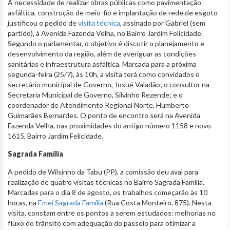
A necessidade de realizar obras públicas como pavimentação
asfáltica, construção de meio-fio e implantação de rede de esgoto
justificou o pedido de
visita técnica
, assinado por Gabriel (sem
partido), à Avenida Fazenda Velha, no Bairro Jardim Felicidade.
Segundo o parlamentar, o objetivo é discutir o planejamento e
desenvolvimento da região, além de averiguar as condições
sanitárias e infraestrutura asfáltica. Marcada para a próxima
segunda-feira (25/7), às 10h, a visita terá como convidados o
secretário municipal de Governo, Josué Valadão; o consultor na
Secretaria Municipal de Governo, Silvinho Rezende; e o
coordenador de Atendimento Regional Norte, Humberto
Guimarães Bernardes. O ponto de encontro será na Avenida
Fazenda Velha, nas proximidades do antigo número 1158 e novo
1615, Bairro Jardim Felicidade.
Sagrada Família
A pedido de Wilsinho da Tabu (PP), a comissão deu aval para
realização de quatro visitas técnicas no Bairro Sagrada Família.
Marcadas para o dia 8 de agosto, os trabalhos começarão às 10
horas, na
Emei Sagrada Família
(Rua Costa Monteiro, 875). Nesta
visita, constam entre os pontos a serem estudados: melhorias no
fluxo do trânsito com adequação do passeio para otimizar a