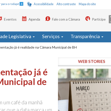
Ir para o rodapé
4
Acessibilidade
Alto contraste
Mapa do site
Eventos
Agenda
Fale com a Câmara
Participe
dade Legislativa
Serviços
Transparência
entação já é realidade na Câmara Municipal de BH
WEB STORIES
entação já é
Municipal de
om um café da manhã
rar que a data marca um