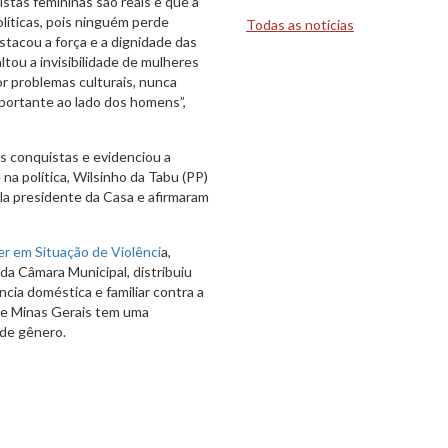
stas femininas são reais e que a
olíticas, pois ninguém perde
Todas as notícias
stacou a força e a dignidade das
tou a invisibilidade de mulheres
or problemas culturais, nunca
portante ao lado dos homens”,
s conquistas e evidenciou a
na política, Wilsinho da Tabu (PP)
a presidente da Casa e afirmaram
r em Situação de Violênci
a,
 da Câmara Municipal, distribuiu
cia doméstica e familiar contra a
ue Minas Gerais tem uma
 de gênero.