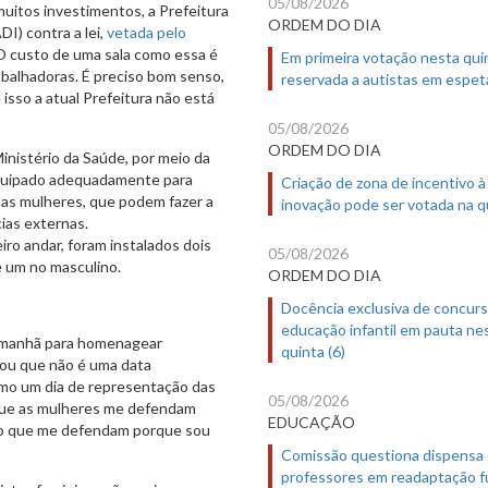
05/08/2026
uitos investimentos, a Prefeitura
ORDEM DO DIA
I) contra a lei,
vetada pelo
“O custo de uma sala como essa é
Em primeira votação nesta quin
balhadoras. É preciso bom senso,
reservada a autistas em espet
isso a atual Prefeitura não está
05/08/2026
ORDEM DO DIA
inistério da Saúde, por meio da
 equipado adequadamente para
Criação de zona de incentivo à
a as mulheres, que podem fazer a
inovação pode ser votada na qu
ias externas.
iro andar, foram instalados dois
05/08/2026
e um no masculino.
ORDEM DO DIA
Docência exclusiva de concur
educação infantil em pauta ne
a manhã para homenagear
quinta (6)
ou que não é uma data
omo um dia de representação das
05/08/2026
que as mulheres me defendam
EDUCAÇÃO
ero que me defendam porque sou
Comissão questiona dispensa
professores em readaptação f