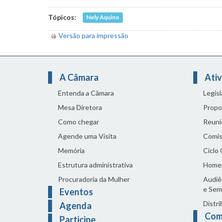
Tópicos:
Nely Aquino
Versão para impressão
A Câmara
Ativ
Entenda a Câmara
Legis
Mesa Diretora
Propo
Como chegar
Reuni
Agende uma Visita
Comis
Memória
Ciclo
Estrutura administrativa
Home
Procuradoria da Mulher
Audiên
e Sem
Eventos
Distri
Agenda
Com
Participe