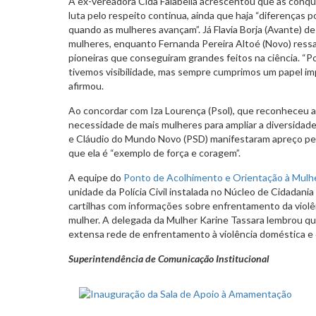
A ex-vereadora Cida Falabella acrescentou que as conqui
luta pelo respeito continua, ainda que haja “diferenças p
quando as mulheres avançam”. Já Flavia Borja (Avante) de
mulheres, enquanto Fernanda Pereira Altoé (Novo) ressal
pioneiras que conseguiram grandes feitos na ciência. “P
tivemos visibilidade, mas sempre cumprimos um papel im
afirmou.
Ao concordar com Iza Lourença (Psol), que reconheceu a
necessidade de mais mulheres para ampliar a diversidade 
e Cláudio do Mundo Novo (PSD) manifestaram apreço pel
que ela é “exemplo de força e coragem”.
A equipe do
Ponto de Acolhimento e Orientação à Mulhe
unidade da Polícia Civil instalada no Núcleo de Cidadania
cartilhas com informações sobre enfrentamento da violên
mulher. A delegada da Mulher Karine Tassara lembrou q
extensa rede de enfrentamento à violência doméstica e
Superintendência de Comunicação Institucional