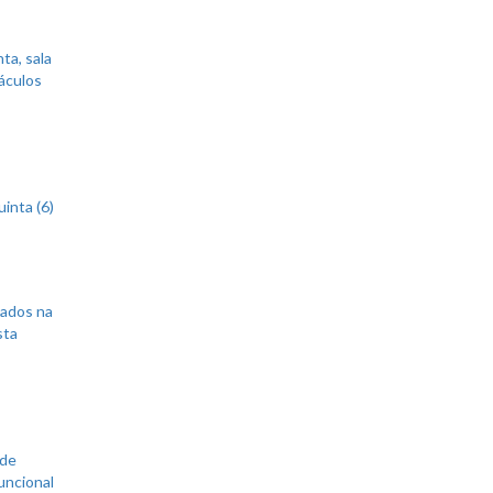
ta, sala
áculos
inta (6)
sados na
sta
 de
uncional