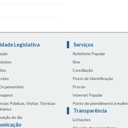
idade Legislativa
Serviços
lação
Refeitório Popular
sições
Sine
ões
Conciliação
sões
Posto de Identificação
 Orçamentário
Procon
nagens
Internet Popular
cias Públicas, Visitas Técnicas
Ponto de atendimento à mulhe
inários
Transparência
buição do dia
Licitações
unicação
Atuação dos vereadores