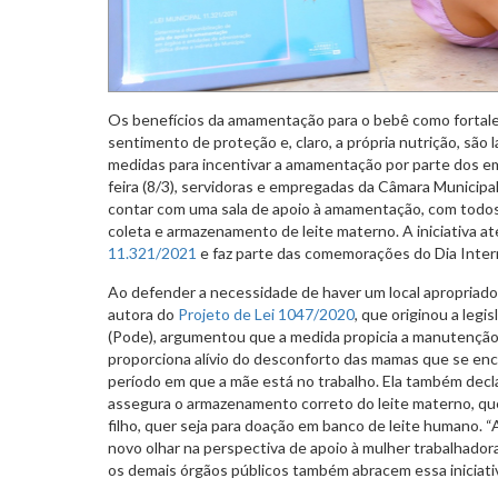
Os benefícios da amamentação para o bebê como fortalec
sentimento de proteção e, claro, a própria nutrição, são 
medidas para incentivar a amamentação por parte dos em
feira (8/3), servidoras e empregadas da Câmara Municipa
contar com uma sala de apoio à amamentação, com todo
coleta e armazenamento de leite materno. A iniciativa 
11.321/2021
e faz parte das comemorações do Dia Inter
Ao defender a necessidade de haver um local apropriado 
autora do
Projeto de Lei 1047/2020
, que originou a legi
(Pode), argumentou que a medida propicia a manutenção 
proporciona alívio do desconforto das mamas que se e
período em que a mãe está no trabalho. Ela também dec
assegura o armazenamento correto do leite materno, que
filho, quer seja para doação em banco de leite humano.
novo olhar na perspectiva de apoio à mulher trabalhad
os demais órgãos públicos também abracem essa iniciati