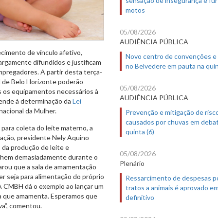
motos
05/08/2026
AUDIÊNCIA PÚBLICA
imento de vínculo afetivo,
Novo centro de convenções e
largamente difundidos e justificam
no Belvedere em pauta na quin
pregadores. A partir desta terça-
l de Belo Horizonte poderão
05/08/2026
s os equipamentos necessários à
AUDIÊNCIA PÚBLICA
atende à determinação da
Lei
nacional da Mulher.
Prevenção e mitigação de risc
causados por chuvas em deba
para coleta do leite materno, a
quinta (6)
slação, presidente Nely Aquino
da produção de leite e
05/08/2026
nchem demasiadamente durante o
Plenário
larou que a sala de amamentação
r seja para alimentação do próprio
Ressarcimento de despesas p
 “A CMBH dá o exemplo ao lançar um
tratos a animais é aprovado e
ora que amamenta. Esperamos que
definitivo
va”, comentou.