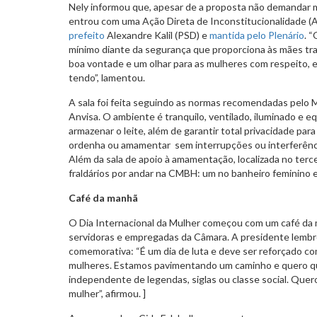
Nely informou que, apesar de a proposta não demandar m
entrou com uma Ação Direta de Inconstitucionalidade (AD
prefeito
Alexandre Kalil (PSD) e
mantida pelo Plenário
. 
mínimo diante da segurança que proporciona às mães tra
boa vontade e um olhar para as mulheres com respeito, e 
tendo”, lamentou.
A sala foi feita seguindo as normas recomendadas pelo M
Anvisa. O ambiente é tranquilo, ventilado, iluminado e
armazenar o leite, além de garantir total privacidade par
ordenha ou amamentar sem interrupções ou interferênc
Além da sala de apoio à amamentação, localizada no terce
fraldários por andar na CMBH: um no banheiro feminino 
Café da manhã
O Dia Internacional da Mulher começou com um café d
servidoras e empregadas da Câmara. A presidente lembr
comemorativa: “É um dia de luta e deve ser reforçado c
mulheres. Estamos pavimentando um caminho e quero 
independente de legendas, siglas ou classe social. Qu
mulher”, afirmou. ]