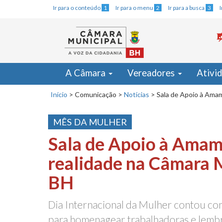
Ir para o conteúdo
1
Ir para o menu
2
Ir para a busca
3
A Câmara
Vereadores
Ativi
Início
>
Comunicação
>
Notícias
>
Sala de Apoio à Amam
MÊS DA MULHER
Sala de Apoio à Amam
realidade na Câmara 
BH
Dia Internacional da Mulher contou c
para homenagear trabalhadoras e lemb