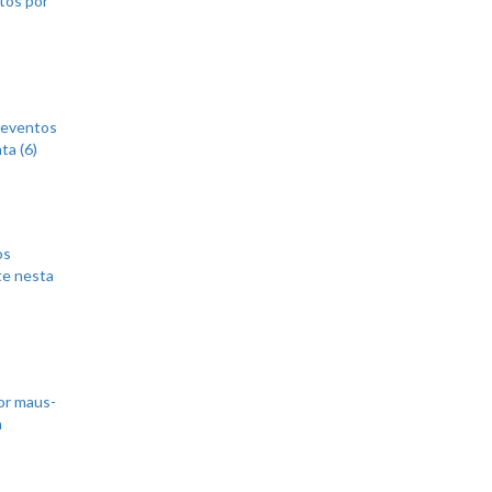
 eventos
ta (6)
os
te nesta
or maus-
m