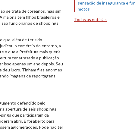
sensação de insegurança e fur
motos
não se trata de coreanos, mas sim
maioria têm filhos brasileiros e
Todas as notícias
o são funcionários de shoppings
e que, além de ter sido
judicou o comércio do entorno, a
 o que a Prefeitura mais queria
feitura ter atrasado a publicação
ar isso apenas um ano depois. Seu
e deu lucro. Tinham filas enormes
trando imagens de reportagens
argumento defendido pelo
r a abertura de seis shoppings
pings que participaram da
eram abrir. E foi aberto para
massem aglomerações. Pode não ter