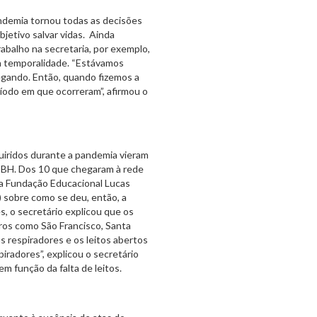
ndemia tornou todas as decisões
bjetivo salvar vidas. Ainda
rabalho na secretaria, por exemplo,
ua temporalidade. “Estávamos
egando. Então, quando fizemos a
ríodo em que ocorreram”, afirmou o
uiridos durante a pandemia vieram
PBH. Dos 10 que chegaram à rede
la Fundação Educacional Lucas
) sobre como se deu, então, a
s, o secretário explicou que os
ros como São Francisco, Santa
s respiradores e os leitos abertos
radores”, explicou o secretário
 função da falta de leitos.