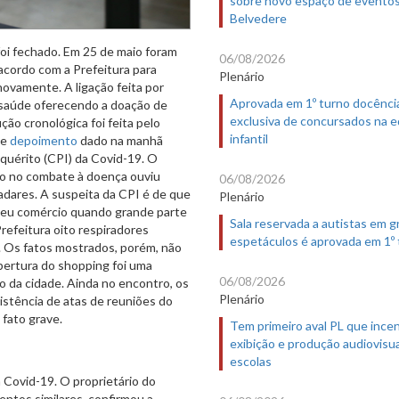
Belvedere
oi fechado. Em 25 de maio foram
06/08/2026
acordo com a Prefeitura para
Plenário
novamente. A ligação feita por
Aprovada em 1º turno docênci
 saúde oferecendo a doação de
exclusiva de concursados na 
ção cronológica foi feita pelo
infantil
te
depoimento
dado na manhã
nquérito (CPI) da Covid-19. O
pio no combate à doença ouviu
06/08/2026
dares. A suspeita da CPI é de que
Plenário
 seu comércio quando grande parte
Sala reservada a autistas em 
Prefeitura oito respiradores
espetáculos é aprovada em 1º
 Os fatos mostrados, porém, não
bertura do shopping foi uma
06/08/2026
 da cidade. Ainda no encontro, os
Plenário
stência de atas de reuniões do
fato grave.
Tem primeiro aval PL que incen
exibição e produção audiovisua
escolas
 Covid-19. O proprietário do
ntos similares, confirmou a