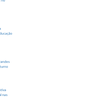
a
educação
grandes
 turno
tiva
l nas