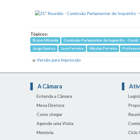
Tópicos:
Bruno Miranda
Comissão Parlamentar de Inquérito - Covid-
Jorge Santos
José Ferreira
Nikolas Ferreira
Professor
Versão para impressão
A Câmara
Ativ
Entenda a Câmara
Legis
Mesa Diretora
Propo
Como chegar
Reuni
Agende uma Visita
Comis
Memória
Ciclo