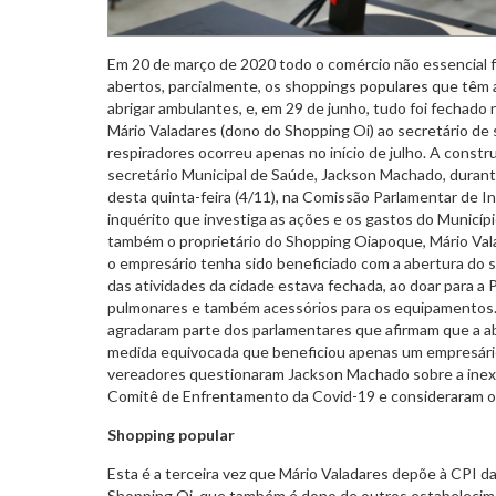
Em 20 de março de 2020 todo o comércio não essencial f
abertos, parcialmente, os shoppings populares que têm 
abrigar ambulantes, e, em 29 de junho, tudo foi fechado 
Mário Valadares (dono do Shopping Oi) ao secretário de
respiradores ocorreu apenas no início de julho. A constru
secretário Municipal de Saúde, Jackson Machado, duran
desta quinta-feira (4/11), na Comissão Parlamentar de I
inquérito que investiga as ações e os gastos do Municí
também o proprietário do Shopping Oiapoque, Mário Vala
o empresário tenha sido beneficiado com a abertura do
das atividades da cidade estava fechada, ao doar para a 
pulmonares e também acessórios para os equipamentos.
agradaram parte dos parlamentares que afirmam que a a
medida equivocada que beneficiou apenas um empresário
vereadores questionaram Jackson Machado sobre a inexi
Comitê de Enfrentamento da Covid-19 e consideraram o 
Shopping popular
Esta é a terceira vez que Mário Valadares depõe à CPI da
Shopping Oi, que também é dono de outros estabelecime