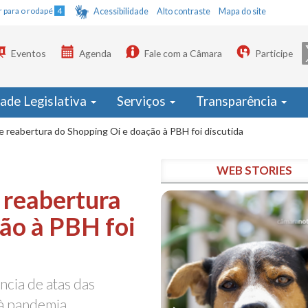
Ir para o rodapé
4
Acessibilidade
Alto contraste
Mapa do site
Eventos
Agenda
Fale com a Câmara
Participe
dade Legislativa
Serviços
Transparência
re reabertura do Shopping Oi e doação à PBH foi discutida
WEB STORIES
e reabertura
ão à PBH foi
ncia de atas das
à pandemia