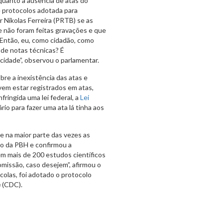
quanto à ausência de atas do
 protocolos adotada para
 Nikolas Ferreira (PRTB) se as
e não foram feitas gravações e que
“Então, eu, como cidadão, como
de notas técnicas? É
cidade”, observou o parlamentar.
re a inexistência das atas e
vem estar registrados em atas,
nfringida uma lei federal, a
Lei
rio para fazer uma ata lá tinha aos
 na maior parte das vezes as
io da PBH e confirmou a
m mais de 200 estudos científicos
missão, caso desejem”, afirmou o
colas, foi adotado o protocolo
n
(CDC).