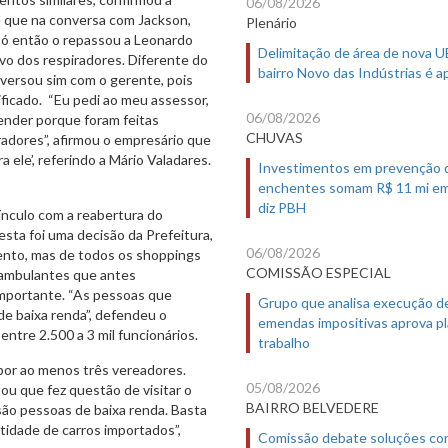
06/08/2026
e que na conversa com Jackson,
Plenário
 só então o repassou a Leonardo
Delimitação de área de nova 
ivo dos respiradores. Diferente do
bairro Novo das Indústrias é 
versou sim com o gerente, pois
ficado. “Eu pedi ao meu assessor,
06/08/2026
tender porque foram feitas
CHUVAS
radores”, afirmou o empresário que
 ele’, referindo a Mário Valadares.
Investimentos em prevenção 
enchentes somam R$ 11 mi em
diz PBH
ínculo com a reabertura do
sta foi uma decisão da Prefeitura,
06/08/2026
ento, mas de todos os shoppings
COMISSÃO ESPECIAL
 ambulantes que antes
 importante. “As pessoas que
Grupo que analisa execução d
de baixa renda”, defendeu o
emendas impositivas aprova p
ntre 2.500 a 3 mil funcionários.
trabalho
 por ao menos três vereadores.
05/08/2026
tou que fez questão de visitar o
BAIRRO BELVEDERE
 são pessoas de baixa renda. Basta
tidade de carros importados”,
Comissão debate soluções co