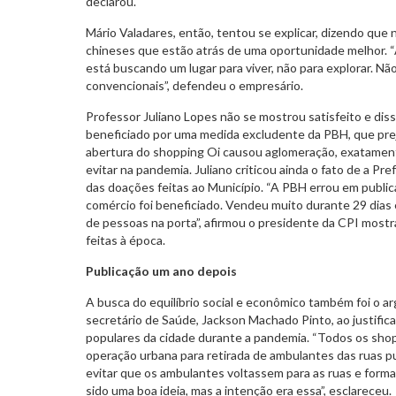
declarou.
Mário Valadares, então, tentou se explicar, dizendo que 
chineses que estão atrás de uma oportunidade melhor. “A 
está buscando um lugar para viver, não para explorar. Nã
convencionais”, defendeu o empresário.
Professor Juliano Lopes não se mostrou satisfeito e diss
beneficiado por uma medida excludente da PBH, que pre
abertura do shopping Oi causou aglomeração, exatamente
evitar na pandemia. Juliano criticou ainda o fato de a Pre
das doações feitas ao Município. “A PBH errou em public
comércio foi beneficiado. Vendeu muito durante 29 dias 
de pessoas na porta”, afirmou o presidente da CPI mos
feitas à época.
Publicação um ano depois
A busca do equilíbrio social e econômico também foi o 
secretário de Saúde, Jackson Machado Pinto, ao justifica
populares da cidade durante a pandemia. “Todos os shop
operação urbana para retirada de ambulantes das ruas pud
evitar que os ambulantes voltassem para as ruas e for
sido uma boa ideia, mas a intenção era essa”, esclareceu.