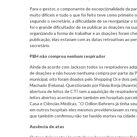
Para o gestor, o componente de excepcionalidade da pa
muito difíceis e tudo o que foi feito teve como primeiro o
segundo o secretário, a dificuldade de se reorganizar o t
foi o grande dificultador de se publicar as doações na s
organizando a forma de trabalhar e as doações foram ch
publicação, elas estavam com as datas retroativas ao pe
secretário.
PBH não comprou nenhum respirador
Ainda de acordo com Jackson todos os respiradores adq
de doações e não houve nenhuma compra por parte da 
municipal, oito foram doados pelo Shopping Oi e dois pe
Machado (Feluma). Questionado por Flávia Borja (Avante
abertura de leitos de CTI sem a aquisição de respiradore
leitos abertos aconteceram também em hospitais parcei
Casa e Ciências Médicas. “O Odilon Behrens já tinha seu
em outros hospitais eles mesmos providenciavam os respi
que também confirmou não ter havido mortes na cidade em
Ausência de atas