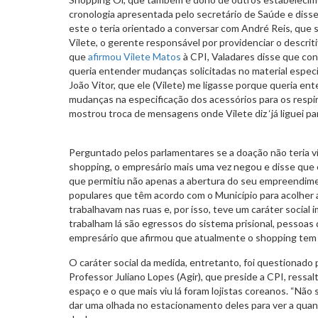
cronologia apresentada pelo secretário de Saúde e diss
este o teria orientado a conversar com André Reis, que
Vilete, o gerente responsável por providenciar o descrit
que
afirmou Vilete Matos
à CPI, Valadares disse que con
queria entender mudanças solicitadas no material especi
João Vitor, que ele (Vilete) me ligasse porque queria en
mudanças na especificação dos acessórios para os respi
mostrou troca de mensagens onde Vilete diz ‘já liguei para
Perguntado pelos parlamentares se a doação não teria v
shopping, o empresário mais uma vez negou e disse que e
que permitiu não apenas a abertura do seu empreendim
populares que têm acordo com o Município para acolher
trabalhavam nas ruas e, por isso, teve um caráter social
trabalham lá são egressos do sistema prisional, pessoas 
empresário que afirmou que atualmente o shopping tem e
O caráter social da medida, entretanto, foi questionado
Professor Juliano Lopes (Agir), que preside a CPI, ressal
espaço e o que mais viu lá foram lojistas coreanos. “Não
dar uma olhada no estacionamento deles para ver a quan