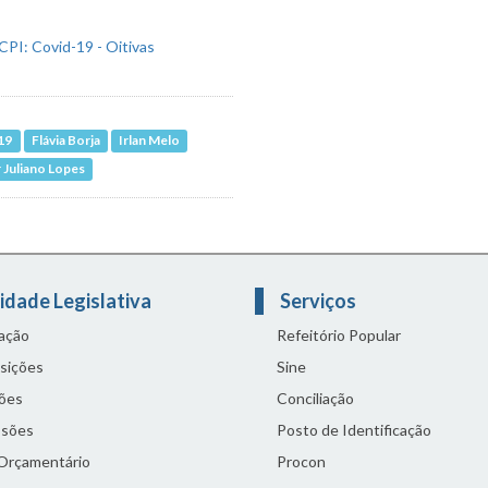
19
Flávia Borja
Irlan Melo
 Juliano Lopes
idade Legislativa
Serviços
lação
Refeitório Popular
sições
Sine
ões
Conciliação
sões
Posto de Identificação
 Orçamentário
Procon