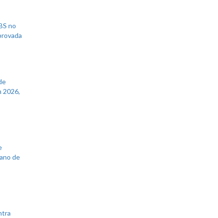
UBS no
aprovada
de
 2026,
e
lano de
ntra