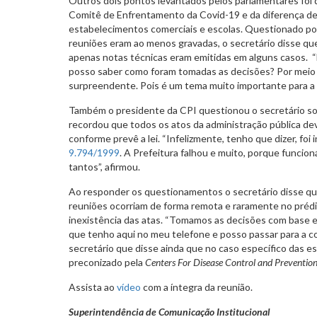
Outros dois pontos levantados pelos parlamentares foi 
Comitê de Enfrentamento da Covid-19 e da diferença de
estabelecimentos comerciais e escolas. Questionado por
reuniões eram ao menos gravadas, o secretário disse qu
apenas notas técnicas eram emitidas em alguns casos. 
posso saber como foram tomadas as decisões? Por meio 
surpreendente. Pois é um tema muito importante para a 
Também o presidente da CPI questionou o secretário sob
recordou que todos os atos da administração pública de
conforme prevê a lei. “Infelizmente, tenho que dizer, foi i
9.794/1999
. A Prefeitura falhou e muito, porque funcioná
tantos”, afirmou.
Ao responder os questionamentos o secretário disse que
reuniões ocorriam de forma remota e raramente no préd
inexistência das atas. “Tomamos as decisões com base e
que tenho aqui no meu telefone e posso passar para a co
secretário que disse ainda que no caso específico das es
preconizado pela
Centers For Disease Control and Preventio
Assista ao
vídeo
com a íntegra da reunião.
Superintendência de Comunicação Institucional