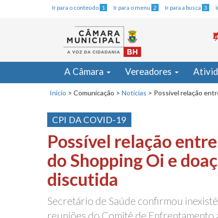
Ir para o conteúdo
1
Ir para o menu
2
Ir para a busca
3
A Câmara
Vereadores
Ativi
Início
>
Comunicação
>
Notícias
>
Possível relação ent
CPI DA COVID-19
Possível relação entr
do Shopping Oi e doaç
discutida
Secretário de Saúde confirmou inexistê
reuniões do Comitê de Enfrentamento 