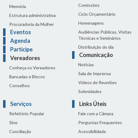
Comissões
Memória
Ciclo Orçamentário
Estrutura administrativa
Homenagens
Procuradoria da Mulher
Eventos
Audiências Públicas, Visitas
Técnicas e Seminários
Agenda
Distribuição do dia
Participe
Comunicação
Vereadores
Notícias
Conheça os Vereadores
Sala de Imprensa
Bancadas e Blocos
Vídeos de Reuniões
Conselhos
Solenidades
Serviços
Links Úteis
Refeitório Popular
Fale com a Câmara
Sine
Perguntas Frequentes
Conciliação
Acessibilidade