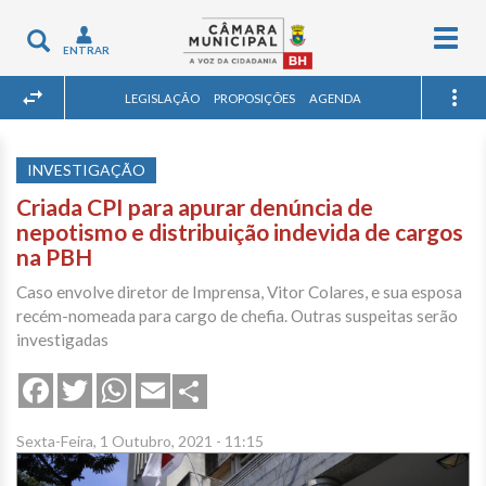
Togg
Toggle
ENTRAR
navig
navigation
LEGISLAÇÃO
PROPOSIÇÕES
AGENDA
INVESTIGAÇÃO
Criada CPI para apurar denúncia de
nepotismo e distribuição indevida de cargos
na PBH
Caso envolve diretor de Imprensa, Vitor Colares, e sua esposa
recém-nomeada para cargo de chefia. Outras suspeitas serão
investigadas
Share
Facebook
Twitter
WhatsApp
Email
Sexta-Feira, 1 Outubro, 2021 - 11:15