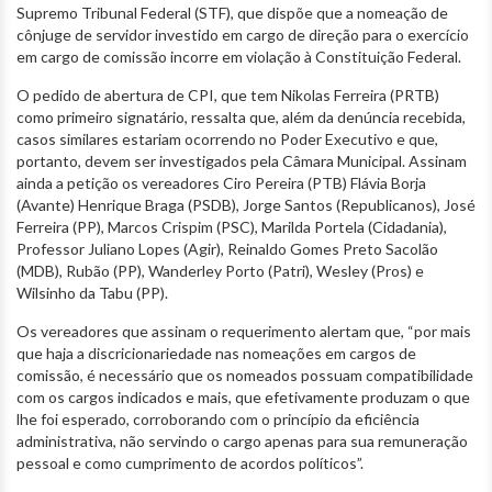
Supremo Tribunal Federal (STF), que dispõe que a nomeação de
cônjuge de servidor investido em cargo de direção para o exercício
em cargo de comissão incorre em violação à Constituição Federal.
O pedido de abertura de CPI, que tem Nikolas Ferreira (PRTB)
como primeiro signatário, ressalta que, além da denúncia recebida,
casos similares estariam ocorrendo no Poder Executivo e que,
portanto, devem ser investigados pela Câmara Municipal. Assinam
ainda a petição os vereadores Ciro Pereira (PTB) Flávia Borja
(Avante) Henrique Braga (PSDB), Jorge Santos (Republicanos), José
Ferreira (PP), Marcos Crispim (PSC), Marilda Portela (Cidadania),
Professor Juliano Lopes (Agir), Reinaldo Gomes Preto Sacolão
(MDB), Rubão (PP), Wanderley Porto (Patri), Wesley (Pros) e
Wilsinho da Tabu (PP).
Os vereadores que assinam o requerimento alertam que, “por mais
que haja a discricionariedade nas nomeações em cargos de
comissão, é necessário que os nomeados possuam compatibilidade
com os cargos indicados e mais, que efetivamente produzam o que
lhe foi esperado, corroborando com o princípio da eficiência
administrativa, não servindo o cargo apenas para sua remuneração
pessoal e como cumprimento de acordos políticos”.