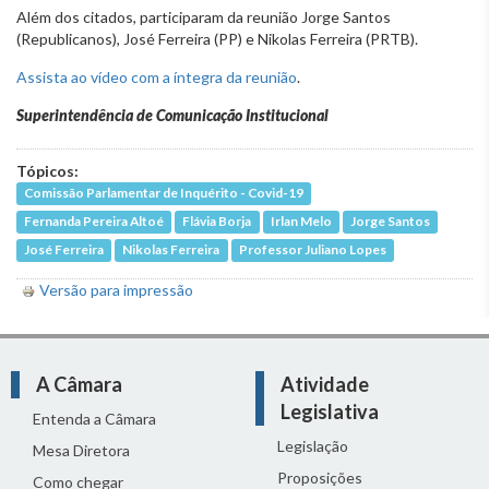
Além dos citados, participaram da reunião Jorge Santos
(Republicanos), José Ferreira (PP) e Nikolas Ferreira (PRTB).
Assista ao vídeo com a íntegra da reunião
.
Superintendência de Comunicação Institucional
Tópicos:
Comissão Parlamentar de Inquérito - Covid-19
Fernanda Pereira Altoé
Flávia Borja
Irlan Melo
Jorge Santos
José Ferreira
Nikolas Ferreira
Professor Juliano Lopes
Versão para impressão
A Câmara
Atividade
Legislativa
Entenda a Câmara
Legislação
Mesa Diretora
Proposições
Como chegar