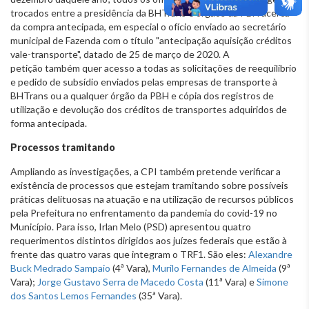
trocados entre a presidência da BHTrans e órgãos da PBH acerca
da compra antecipada, em especial o ofício enviado ao secretário
municipal de Fazenda com o título "antecipação aquisição créditos
vale-transporte", datado de 25 de março de 2020. A
petição também quer acesso a todas as solicitações de reequilíbrio
e pedido de subsídio enviados pelas empresas de transporte à
BHTrans ou a qualquer órgão da PBH e cópia dos registros de
utilização e devolução dos créditos de transportes adquiridos de
forma antecipada.
Processos tramitando
Ampliando as investigações, a CPI também pretende verificar a
existência de processos que estejam tramitando sobre possíveis
práticas delituosas na atuação e na utilização de recursos públicos
pela Prefeitura no enfrentamento da pandemia do covid-19 no
Município. Para isso, Irlan Melo (PSD) apresentou quatro
requerimentos distintos dirigidos aos juízes federais que estão à
frente das quatro varas que integram o TRF1. São eles:
Alexandre
Buck Medrado Sampaio
(4ª Vara),
Murilo Fernandes de Almeida
(9ª
Vara);
Jorge Gustavo Serra de Macedo Costa
(11ª Vara) e
Simone
dos Santos Lemos Fernandes
(35ª Vara).