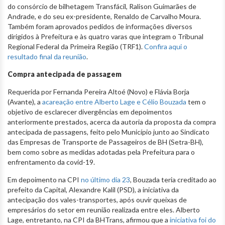
do consórcio de bilhetagem Transfácil, Ralison Guimarães de
Andrade, e do seu ex-presidente, Renaldo de Carvalho Moura.
Também foram aprovados pedidos de informações diversos
dirigidos à Prefeitura e às quatro varas que integram o Tribunal
Regional Federal da Primeira Região (TRF1).
Confira aqui o
resultado final da reunião
.
Compra antecipada de passagem
Requerida por Fernanda Pereira Altoé (Novo) e Flávia Borja
(Avante), a
acareação entre Alberto Lage e Célio Bouzada
tem o
objetivo de esclarecer divergências em depoimentos
anteriormente prestados, acerca da autoria da proposta da compra
antecipada de passagens, feito pelo Município junto ao Sindicato
das Empresas de Transporte de Passageiros de BH (Setra-BH),
bem como sobre as medidas adotadas pela Prefeitura para o
enfrentamento da covid-19.
Em depoimento na CPI
no último dia 23
, Bouzada teria creditado ao
prefeito da Capital, Alexandre Kalil (PSD), a iniciativa da
antecipação dos vales-transportes, após ouvir queixas de
empresários do setor em reunião realizada entre eles. Alberto
Lage, entretanto, na CPI da BHTrans, afirmou que a
iniciativa foi do