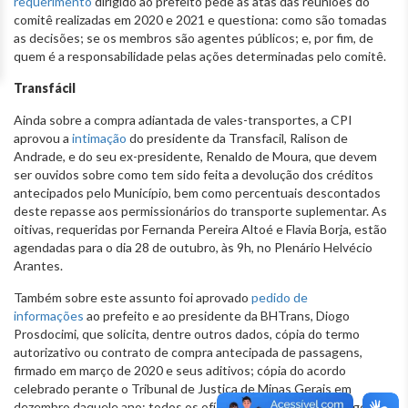
requerimento
dirigido ao prefeito pede as atas das reuniões do
comitê realizadas em 2020 e 2021 e questiona: como são tomadas
as decisões; se os membros são agentes públicos; e, por fim, de
quem é a responsabilidade pelas ações determinadas pelo comitê.
Transfácil
Ainda sobre a compra adiantada de vales-transportes, a CPI
aprovou a
intimação
do presidente da Transfacil, Ralison de
Andrade, e do seu ex-presidente, Renaldo de Moura, que devem
ser ouvidos sobre como tem sido feita a devolução dos créditos
antecipados pelo Município, bem como percentuais descontados
deste repasse aos permissionários do transporte suplementar. As
oitivas, requeridas por Fernanda Pereira Altoé e Flavia Borja, estão
agendadas para o dia 28 de outubro, às 9h, no Plenário Helvécio
Arantes.
Também sobre este assunto foi aprovado
pedido de
informações
ao prefeito e ao presidente da BHTrans, Diogo
Prosdocimi, que solicita, dentre outros dados, cópia do termo
autorizativo ou contrato de compra antecipada de passagens,
firmado em março de 2020 e seus aditivos; cópia do acordo
celebrado perante o Tribunal de Justiça de Minas Gerais em
dezembro daquele ano; todos os ofícios, e-mails e/ou mensagens