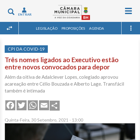
Togg
Toggle
ENTRAR
navig
navigation
LEGISLAÇÃO
PROPOSIÇÕES
AGENDA
CPI DA COVID-19
Três nomes ligados ao Executivo estão
entre novos convocados para depor
Além da oitiva de Adalclever Lopes, colegiado aprovou
acareação entre Célio Bouzada e Alberto Lage. Transfácil
também é intimada
Share
Facebook
Twitter
WhatsApp
Email
Quinta-Feira, 30 Setembro, 2021 - 13:00