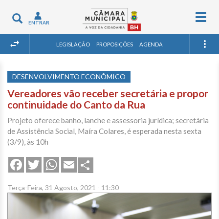
Togg
Toggle
ENTRAR
navig
navigation
LEGISLAÇÃO
PROPOSIÇÕES
AGENDA
DESENVOLVIMENTO ECONÔMICO
Vereadores vão receber secretária e propor
continuidade do Canto da Rua
Projeto oferece banho, lanche e assessoria jurídica; secretária
de Assistência Social, Maíra Colares, é esperada nesta sexta
(3/9), às 10h
Share
Facebook
Twitter
WhatsApp
Email
Terça-Feira, 31 Agosto, 2021 - 11:30