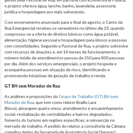
o projeto oferece água, lanche, banho, lavanderia, assessoria
jurídica e hospedagem aos mais vulneráveis.
Com encerramento anunciado para o final de agosto, o Canto da
Rua Emergencial recebeu os vereadores no último dia 23, quando
comprovou-se a oferta de direitos básicos como água potável,
alimentação, higiene pessoal e hospedagem para idosos e pessoas
com comorbidades. Segundo a Pastoral de Rua, o projeto sobrevive
com recursos de doações e, em 14 meses de funcionamento, o
número médio de atendimentos passou de 250 para 800 pessoas
por dia. Além dos serviços emergenciais, o projeto hospeda e
acompanha pessoas em situação de risco, identificando e
promovendo iniciativas de geração de trabalho e renda.
GT BH sem Morador de Rua
As análises e proposições do
Grupo de Trabalho (GT) BH sem
Morador de Rua
, que tem como relator Brailio Lara
(Novo), abrangem quatro eixos: atendimento e encaminhamento
social; revitalização de centralidades e bairros degradados;
fomento do turismo em regiões específicas; e reinserção no
mercado de trabalho. A pedido do relator, a consultoria da Câmara
compilou dados da Secretaria de Assistência Social (Smasac),