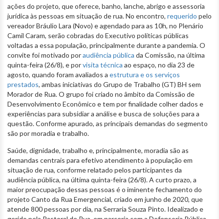
ações do projeto, que oferece, banho, lanche, abrigo e assessoria
jurídica às pessoas em situação de rua. No encontro,
requerido
pelo
vereador Bráulio Lara (Novo) e agendado para as 10h, no Plenário
Camil Caram, serão cobradas do Executivo políticas públicas
voltadas a essa população, principalmente durante a pandemia. O
convite foi motivado por
audiência pública
da Comissão, na última
quinta-feira (26/8), e por
visita técnica
ao espaço, no dia 23 de
agosto, quando foram avaliados a
estrutura e os serviços
prestados
, ambas iniciativas do Grupo de Trabalho (GT) BH sem
Morador de Rua. O grupo foi criado no âmbito da Comissão de
Desenvolvimento Econômico e tem por finalidade colher dados e
experiências para subsidiar a análise e busca de soluções para a
questão. Conforme apurado, as principais demandas do segmento
são por moradia e trabalho.
Saúde, dignidade, trabalho e, principalmente, moradia são as
demandas centrais para efetivo atendimento à população em
situação de rua, conforme relatado pelos participantes da
audiência pública, na última quinta-feira (26/8). A curto prazo, a
maior preocupação dessas pessoas é o iminente fechamento do
projeto Canto da Rua Emergencial, criado em junho de 2020, que
atende 800 pessoas por dia, na Serraria Souza Pinto. Idealizado e
gerido pela Pastoral de Rua, em parceria com a Defensoria Pública,