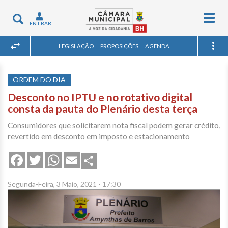
Togg
Toggle
ENTRAR
navig
navigation
LEGISLAÇÃO
PROPOSIÇÕES
AGENDA
ORDEM DO DIA
Desconto no IPTU e no rotativo digital
consta da pauta do Plenário desta terça
Consumidores que solicitarem nota fiscal podem gerar crédito,
revertido em desconto em imposto e estacionamento
Share
Facebook
Twitter
WhatsApp
Email
Segunda-Feira, 3 Maio, 2021 - 17:30