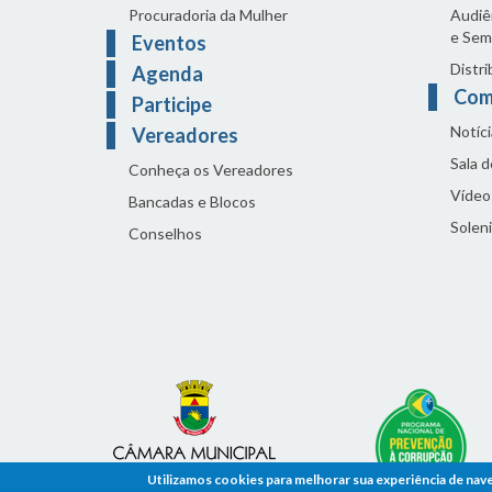
Procuradoria da Mulher
Audiên
e Sem
Eventos
Distri
Agenda
Com
Participe
Notíci
Vereadores
Sala 
Conheça os Vereadores
Vídeo
Bancadas e Blocos
Solen
Conselhos
Utilizamos cookies para melhorar sua experiência de nav