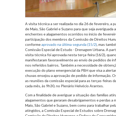
A visita técnica a ser realizada no dia 26 de fevereiro, a p
de Maio, São Gabriel e Suzano para que seja averiguada a
enchentes e alagamentos ocorridos no início de feverei
participação dos membros da Comissão de Direitos Hum
conforme
aprovado na última segunda (15/2)
, mas també
Comissão Especial de Estudo - Drenagem Urbana. A parti
visita técnica foi aprovada nesta terça-feira (16/2), q
manifestaram favoravelmente ao envio de pedidos de i
nos referidos bairros. Também a necessidade de obtenç
execução do plano emergencial da PBH que visa a alertar
chuvas ensejou a aprovação de pedido de informação. Os
as reuniões da comissão especial para as terças-feiras d
cada mês, às 9h30, no Plenário Helvécio Arantes.
Com a finalidade de averiguar a situação das famílias at
alagamentos que geraram desabrigamentos e perdas a m
Maio, São Gabriel e Suzano, bem como para trabalhar pela
atingidos, a Comissão Especial de Estudos sobre Dren
Comissão de Direitos Humanos e Defesa do Consumidor re