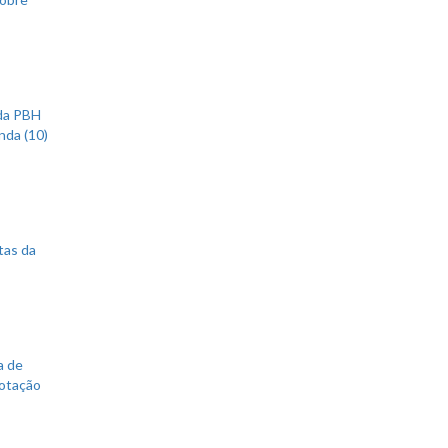
 da PBH
nda (10)
tas da
a de
votação