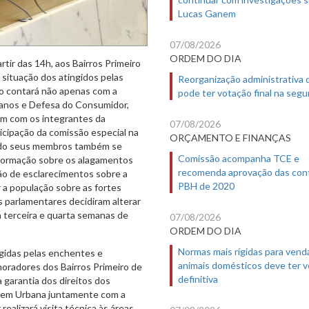
Lucas Ganem
07/08/2026
ORDEM DO DIA
artir das 14h, aos Bairros Primeiro
 situação dos atingidos pelas
Reorganização administrativa
ro contará não apenas com a
pode ter votação final na segu
anos e Defesa do Consumidor,
m com os integrantes da
07/08/2026
cipação da comissão especial na
ORÇAMENTO E FINANÇAS
uando seus membros também se
Comissão acompanha TCE e
nformação sobre os alagamentos
recomenda aprovação das con
ão de esclarecimentos sobre a
PBH de 2020
 a população sobre as fortes
 parlamentares decidiram alterar
a terceira e quarta semanas de
07/08/2026
ORDEM DO DIA
Normas mais rígidas para vend
ingidas pelas enchentes e
animais domésticos deve ter 
oradores dos Bairros Primeiro de
definitiva
 garantia dos direitos dos
agem Urbana juntamente com a
alizará visita técnica às áreas