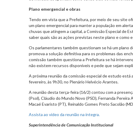
Plano emergencial e obras
Tendo em vista que a Prefeitura, por meio de seu site ofi
um plano emergencial para manter a população em alerta 
chuvas que atingem a capital, a Comissão Especial de E
saber quais são as ações previstas neste plano e como e
Os parlamentares também questionam se há um plano de
promova a solução definitiva para os problemas das enc
comissão também questiona a Prefeitura se há intervenç
não existem recursos disponíveis e pede que sejam explic
A próxima reunião da comissão especial de estudo está 
fevereiro, às 9h30, no Plenário Helvécio Arantes.
A reunião desta terça-feira (16/2) contou com a presen
(Psol), Cláudio do Mundo Novo (PSD), Fernanda Pereira Al
Macaé Evaristo (PT), Reinaldo Gomes Preto Sacolão (MD
Assista ao vídeo da reunião na íntegra.
Superintendência de Comunicação Institucional