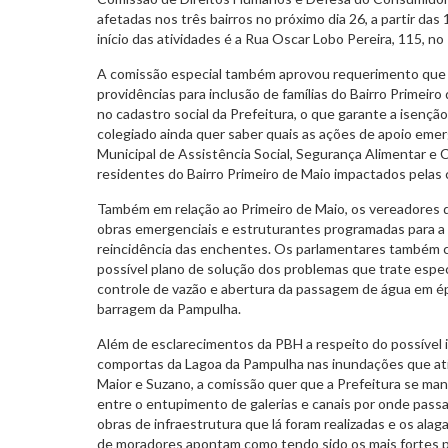
afetadas nos três bairros no próximo dia 26, a partir da
início das atividades é a Rua Oscar Lobo Pereira, 115, no
A comissão especial também aprovou requerimento que 
providências para inclusão de famílias do Bairro Primeir
no cadastro social da Prefeitura, o que garante a isençã
colegiado ainda quer saber quais as ações de apoio emer
Municipal de Assistência Social, Segurança Alimentar e 
residentes do Bairro Primeiro de Maio impactados pelas 
Também em relação ao Primeiro de Maio, os vereadores
obras emergenciais e estruturantes programadas para a 
reincidência das enchentes. Os parlamentares também 
possível plano de solução dos problemas que trate espec
controle de vazão e abertura da passagem de água em é
barragem da Pampulha.
Além de esclarecimentos da PBH a respeito do possível 
comportas da Lagoa da Pampulha nas inundações que ati
Maior e Suzano, a comissão quer que a Prefeitura se man
entre o entupimento de galerias e canais por onde passa
obras de infraestrutura que lá foram realizadas e os ala
de moradores apontam como tendo sido os mais fortes po