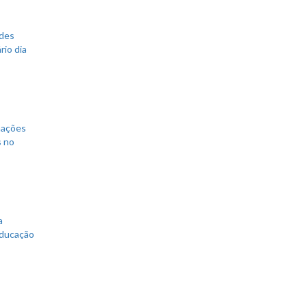
ades
rio dia
mações
s no
a
educação