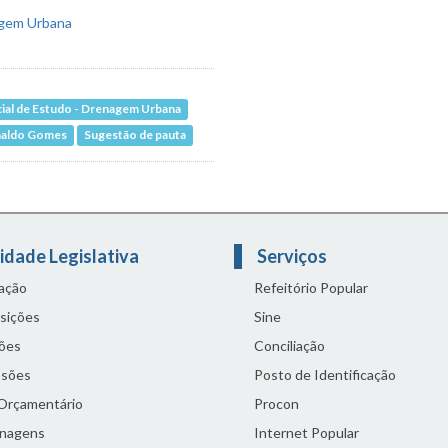
ial de Estudo - Drenagem Urbana
naldo Gomes
Sugestão de pauta
idade Legislativa
Serviços
lação
Refeitório Popular
sições
Sine
ões
Conciliação
sões
Posto de Identificação
 Orçamentário
Procon
nagens
Internet Popular