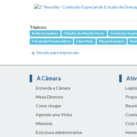
Tópicos:
Bella Gonçalves
Cláudio do Mundo Novo
Comissão Espec
Fernanda Pereira Altoé
Irlan Melo
Macaé Evaristo
Rei
Versão para impressão
A Câmara
Ativ
Entenda a Câmara
Legis
Mesa Diretora
Propo
Como chegar
Reuni
Agende uma Visita
Comis
Memória
Ciclo
Estrutura administrativa
Home