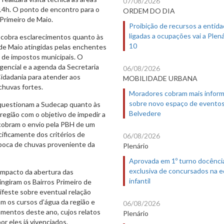
07/08/2026
s 14h. O ponto de encontro para o
ORDEM DO DIA
 Primeiro de Maio.
Proibição de recursos a entid
ligadas a ocupações vai a Plená
cobra esclarecimentos quanto às
10
o de Maio atingidas pelas enchentes
o de impostos municipais. O
gencial e a agenda da Secretaria
06/08/2026
Cidadania para atender aos
MOBILIDADE URBANA
chuvas fortes.
Moradores cobram mais infor
sobre novo espaço de evento
 questionam a Sudecap quanto às
Belvedere
região com o objetivo de impedir a
cobram o envio pela PBH de um
ificamente dos critérios de
06/08/2026
poca de chuvas proveniente da
Plenário
Aprovada em 1º turno docênci
exclusiva de concursados na 
impacto da abertura das
infantil
ngiram os Bairros Primeiro de
ifeste sobre eventual relação
m os cursos d’água da região e
06/08/2026
gamentos deste ano, cujos relatos
Plenário
r eles já vivenciados.