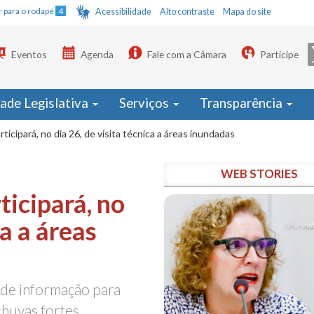
Ir para o rodapé
4
Acessibilidade
Alto contraste
Mapa do site
Eventos
Agenda
Fale com a Câmara
Participe
dade Legislativa
Serviços
Transparência
ticipará, no dia 26, de visita técnica a áreas inundadas
WEB STORIES
ticipará, no
ca a áreas
de informação para
chuvas fortes