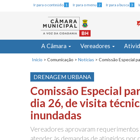
Ir para o conteúdo
1
Ir para o menu
2
Ir para a busca
3
A Câmara
Vereadores
Ativi
Início
>
Comunicação
>
Notícias
>
Comissão Especial par
DRENAGEM URBANA
Comissão Especial par
dia 26, de visita técni
inundadas
Vereadores aprovaram requerimentos 
atender às demandas de atingidos por 