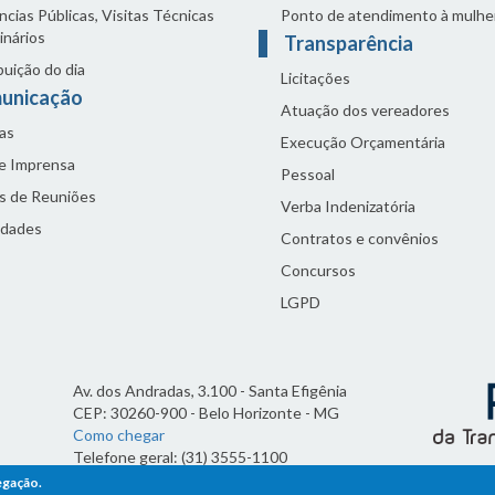
cias Públicas, Visitas Técnicas
Ponto de atendimento à mulhe
inários
Transparência
buição do dia
Licitações
unicação
Atuação dos vereadores
as
Execução Orçamentária
de Imprensa
Pessoal
s de Reuniões
Verba Indenizatória
idades
Contratos e convênios
Concursos
LGPD
Av. dos Andradas, 3.100 - Santa Efigênia
CEP: 30260-900 - Belo Horizonte - MG
Como chegar
Telefone geral: (31) 3555-1100
Horário de funcionamento:
egação.