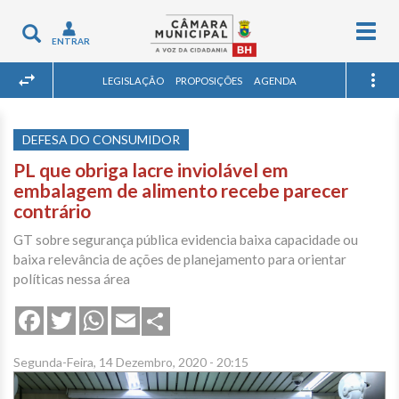
Togg
Toggle
ENTRAR
navig
navigation
LEGISLAÇÃO
PROPOSIÇÕES
AGENDA
DEFESA DO CONSUMIDOR
PL que obriga lacre inviolável em
embalagem de alimento recebe parecer
contrário
GT sobre segurança pública evidencia baixa capacidade ou
baixa relevância de ações de planejamento para orientar
políticas nessa área
Share
Facebook
Twitter
WhatsApp
Email
Segunda-Feira, 14 Dezembro, 2020 - 20:15