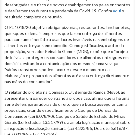
desabrigadas e o risco de novos desabrigamentos pelas enchentes
e deslizamentos durante a pandemia da Covid-19. Confira
aqui
o
resultado completo da reunião.
O PL 1048/20 objetiva obrigar pizzarias, restaurantes, lanchonetes,
quiosques e demais empresas que fazem entrega de alimentos
para consumo imediato a usar lacres invioláveis nas embalagens de
alimentos entregues em domicílio. Como justificativa, o autor da
proposição, vereador Reinaldo Gomes (MDB), expõe que o "projeto
de lei visa a proteger os consumidores de alimentos entregues em
domicílio, evitando a contaminação dos mesmos", uma vez que
"vários transtornos podem ocorrer desde o momento da
elaboração e preparo dos alimentos até a sua entrega diretamente
nas mãos do consumidor".
O relator do projeto na Comissão, Dr. Bernardo Ramos (Novo), ao
apresentar um parecer contrário à proposição, afirma que já há uma
série de leis garantidoras do direito que se busca assegurar com a
proposição, citando especificamente o Código de Defesa do
Consumidor (Lei 8.078/90), Código de Saúde do Estado de Minas
Gerais (Lei Estadual 13.317/99) e a ampla legislação municipal sobre
a inspeção e fiscalização sanitária (Lei 4.323/86; Decreto 5.616/87;
Lei 7.031/96; e Lei 7.274/97).