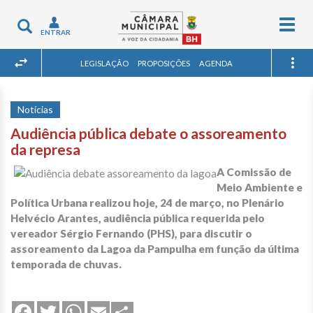
Togg
Toggle
ENTRAR
navig
navigation
LEGISLAÇÃO
PROPOSIÇÕES
AGENDA
Notícias
Audiência pública debate o assoreamento
da represa
A Comissão de
Meio Ambiente e
Política Urbana realizou hoje, 24 de março, no Plenário
Helvécio Arantes, audiência pública requerida pelo
vereador Sérgio Fernando (PHS), para discutir o
assoreamento da Lagoa da Pampulha em função da última
temporada de chuvas.
Share
Facebook
Twitter
WhatsApp
Email