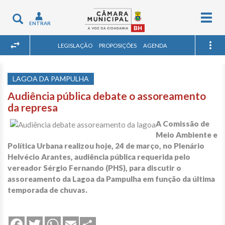
Togg
Toggle
ENTRAR
navig
navigation
LEGISLAÇÃO
PROPOSIÇÕES
AGENDA
LAGOA DA PAMPULHA
Audiência pública debate o assoreamento
da represa
A Comissão de
Meio Ambiente e
Política Urbana realizou hoje, 24 de março, no Plenário
Helvécio Arantes, audiência pública requerida pelo
vereador Sérgio Fernando (PHS), para discutir o
assoreamento da Lagoa da Pampulha em função da última
temporada de chuvas.
Share
Facebook
Twitter
WhatsApp
Email