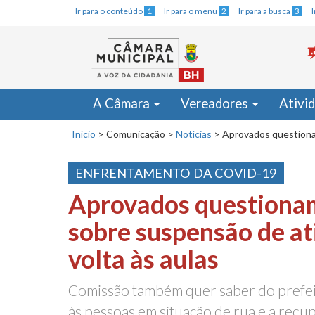
Ir para o conteúdo
1
Ir para o menu
2
Ir para a busca
3
A Câmara
Vereadores
Ativi
Início
>
Comunicação
>
Notícias
>
Aprovados questiona
ENFRENTAMENTO DA COVID-19
Aprovados questiona
sobre suspensão de at
volta às aulas
Comissão também quer saber do prefei
às pessoas em situação de rua e a rec