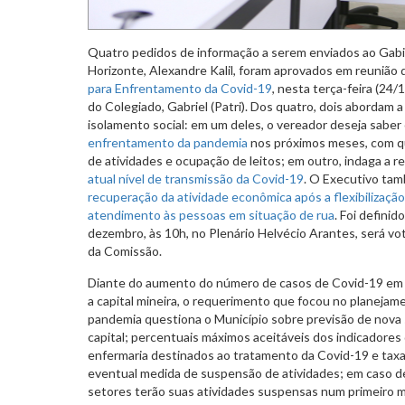
Quatro pedidos de informação a serem enviados ao Gabi
Horizonte, Alexandre Kalil, foram aprovados em reunião
para Enfrentamento da Covid-19
, nesta terça-feira (24/
do Colegiado, Gabriel (Patri). Dos quatro, dois abordam a
isolamento social: em um deles, o vereador deseja saber
enfrentamento da pandemia
nos próximos meses, com 
de atividades e ocupação de leitos; em outro, indaga a r
atual nível de transmissão da Covid-19
. O Executivo ta
recuperação da atividade econômica após a flexibilização
atendimento às pessoas em situação de rua
. Foi definid
dezembro, às 10h, no Plenário Helvécio Arantes, será vota
da Comissão.
Diante do aumento do número de casos de Covid-19 em di
a capital mineira, o requerimento que focou no planejame
pandemia questiona o Município sobre previsão de nova
capital; percentuais máximos aceitáveis dos indicadores
enfermaria destinados ao tratamento da Covid-19 e taxa
eventual medida de suspensão de atividades; em caso de
setores terão suas atividades suspensas num primeiro 