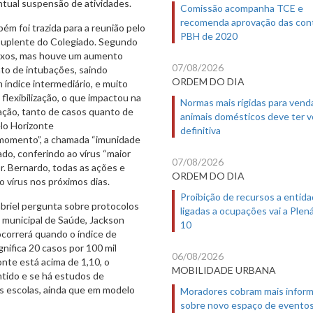
tual suspensão de atividades.
Comissão acompanha TCE e
recomenda aprovação das con
 foi trazida para a reunião pelo
PBH de 2020
suplente do Colegiado. Segundo
baixos, mas houve um aumento
07/08/2026
nto de intubações, saindo
ORDEM DO DIA
índice intermediário, e muito
 flexibilização, o que impactou na
Normas mais rígidas para vend
ação, tanto de casos quanto de
animais domésticos deve ter 
elo Horizonte
definitiva
 momento”, a chamada “imunidade
ado, conferindo ao vírus “maior
07/08/2026
Dr. Bernardo, todas as ações e
ORDEM DO DIA
 vírus nos próximos dias.
Proibição de recursos a entid
abriel pergunta sobre protocolos
ligadas a ocupações vai a Plená
o municipal de Saúde, Jackson
10
ocorrerá quando o índice de
gnifica 20 casos por 100 mil
06/08/2026
nte está acima de 1,10, o
MOBILIDADE URBANA
ntido e se há estudos de
as escolas, ainda que em modelo
Moradores cobram mais infor
sobre novo espaço de evento