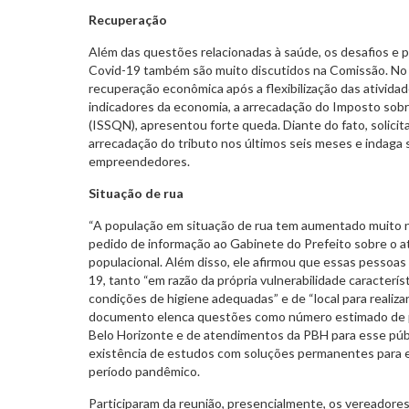
Recuperação
Além das questões relacionadas à saúde, os desafios e p
Covid-19 também são muito discutidos na Comissão. No
recuperação econômica após a flexibilização das ativida
indicadores da economia, a arrecadação do Imposto sob
(ISSQN), apresentou forte queda. Diante do fato, solicit
arrecadação do tributo nos últimos seis meses e indaga
empreendedores.
Situação de rua
“A população em situação de rua tem aumentado muito na c
pedido de informação ao Gabinete do Prefeito sobre o a
populacional. Além disso, ele afirmou que essas pessoas
19, tanto “em razão da própria vulnerabilidade caracterís
condições de higiene adequadas” e de “local para realizar
documento elenca questões como número estimado de 
Belo Horizonte e de atendimentos da PBH para esse púb
existência de estudos com soluções permanentes para e
período pandêmico.
Participaram da reunião, presencialmente, os vereadores