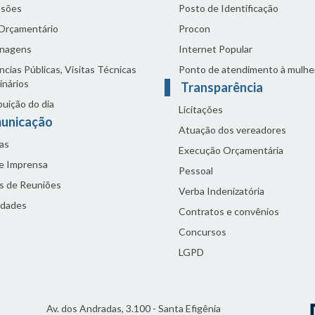
sões
Posto de Identificação
 Orçamentário
Procon
nagens
Internet Popular
cias Públicas, Visitas Técnicas
Ponto de atendimento à mulhe
inários
Transparência
buição do dia
Licitações
unicação
Atuação dos vereadores
as
Execução Orçamentária
de Imprensa
Pessoal
s de Reuniões
Verba Indenizatória
idades
Contratos e convênios
Concursos
LGPD
Av. dos Andradas, 3.100 - Santa Efigênia