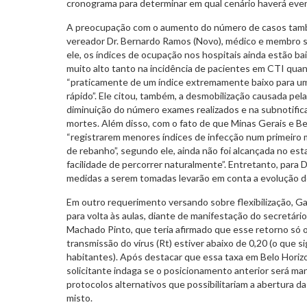
cronograma para determinar em qual cenário haverá even
A preocupação com o aumento do número de casos também
vereador Dr. Bernardo Ramos (Novo), médico e membro 
ele, os índices de ocupação nos hospitais ainda estão 
muito alto tanto na incidência de pacientes em CTI qua
“praticamente de um índice extremamente baixo para um 
rápido”. Ele citou, também, a desmobilização causada pela
diminuição do número exames realizados e na subnotific
mortes. Além disso, com o fato de que Minas Gerais e B
“registrarem menores índices de infecção num primeiro
de rebanho”, segundo ele, ainda não foi alcançada no est
facilidade de percorrer naturalmente”. Entretanto, para 
medidas a serem tomadas levarão em conta a evolução do
Em outro requerimento versando sobre flexibilização, G
para volta às aulas, diante de manifestação do secretári
Machado Pinto, que teria afirmado que esse retorno só 
transmissão do vírus (Rt) estiver abaixo de 0,20 (o que si
habitantes). Após destacar que essa taxa em Belo Horizo
solicitante indaga se o posicionamento anterior será ma
protocolos alternativos que possibilitariam a abertura d
misto.