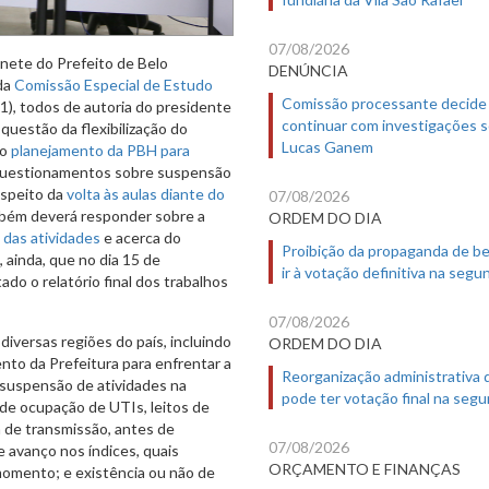
07/08/2026
nete do Prefeito de Belo
DENÚNCIA
 da
Comissão Especial de Estudo
Comissão processante decide
11), todos de autoria do presidente
continuar com investigações 
 questão da flexibilização do
Lucas Ganem
 o
planejamento da PBH para
questionamentos sobre suspensão
espeito da
volta às aulas diante do
07/08/2026
mbém deverá responder sobre a
ORDEM DO DIA
 das atividades
e acerca do
Proibição da propaganda de b
o, ainda, que no dia 15 de
ir à votação definitiva na segu
do o relatório final dos trabalhos
07/08/2026
versas regiões do país, incluindo
ORDEM DO DIA
nto da Prefeitura para enfrentar a
Reorganização administrativa
 suspensão de atividades na
pode ter votação final na segu
 de ocupação de UTIs, leitos de
 de transmissão, antes de
07/08/2026
 avanço nos índices, quais
ORÇAMENTO E FINANÇAS
momento; e existência ou não de