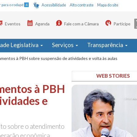
Ir para o rodapé
4
Acessibilidade
Alto contraste
Mapa do site
Eventos
Agenda
Fale com a Câmara
Participe
dade Legislativa
Serviços
Transparência
mentos à PBH sobre suspensão de atividades e volta às aulas
WEB STORIES
mentos à PBH
ividades e
to sobre o atendimento
uperação econômica