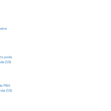
sobre
ets pode
nda (10)
 da PBH
nda (10)