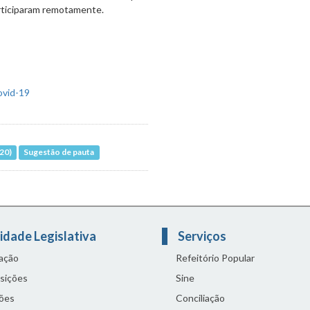
articiparam remotamente.
20)
Sugestão de pauta
idade Legislativa
Serviços
lação
Refeitório Popular
sições
Sine
ões
Conciliação