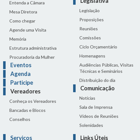
Legislativa
Entenda a Câmara
Legislação
Mesa Diretora
Proposições
Como chegar
Reuniões
Agende uma Visita
Comissões
Memória
Ciclo Orçamentário
Estrutura administrativa
Homenagens
Procuradoria da Mulher
Eventos
Audiências Públicas, Visitas
Técnicas e Seminários
Agenda
Distribuição do dia
Participe
Comunicação
Vereadores
Notícias
Conheça os Vereadores
Sala de Imprensa
Bancadas e Blocos
Vídeos de Reuniões
Conselhos
Solenidades
Serviços
Links Úteis