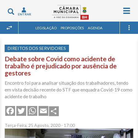
Togg
Toggle
ENTRAR
navig
navigation
LEGISLAÇÃO
PROPOSIÇÕES
AGENDA
DIREITOS DOS SERVIDORES
Debate sobre Covid como acidente de
trabalho é prejudicado por ausência de
gestores
Encontro foi para analisar situação dos trabalhadores, tendo
em vista decisão recente do STF que enquadra Covid-19 como
acidente de trabalho
Share
Facebook
Twitter
WhatsApp
Email
Terça-Feira, 25 Agosto, 2020 - 17:00