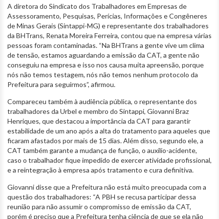
A diretora do Sindicato dos Trabalhadores em Empresas de
Assessoramento, Pesquisas, Perícias, Informações e Congêneres
de Minas Gerais (Sintappi-MG) e representante dos trabalhadores
da BHTrans, Renata Moreira Ferreira, contou que na empresa várias
pessoas foram contaminadas. “Na BHTrans a gente vive um clima
de tensão, estamos aguardando a emissão da CAT, a gente não
conseguiu na empresa e isso nos causa muita apreensão, porque
nós não temos testagem, nós não temos nenhum protocolo da
Prefeitura para seguirmos”, afirmou.
Compareceu também à audiência pública, o representante dos
trabalhadores da Urbel e membro do Sintappi, Giovanni Braz
Henriques, que destacou a importância da CAT para garantir
estabilidade de um ano após a alta do tratamento para aqueles que
ficaram afastados por mais de 15 dias. Além disso, segundo ele, a
CAT também garante a mudança de função, o auxílio-acidente,
caso o trabalhador fique impedido de exercer atividade profissional,
e a reintegração à empresa após tratamento e cura definitiva.
Giovanni disse que a Prefeitura não está muito preocupada com a
questão dos trabalhadores: “A PBH se recusa participar dessa
reunião para não assumir o compromisso de emissão da CAT,
porém é preciso que a Prefeitura tenha ciência de que se ela não