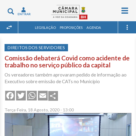
Togg
Toggle
ENTRAR
navig
navigation
LEGISLAÇÃO
PROPOSIÇÕES
AGENDA
DIREITOS DOS SERVIDORES
Comissão debaterá Covid como acidente de
trabalho no serviço público da capital
Os vereadores também aprovaram pedido de informação ao
Executivo sobre emissão de CATs no Município
Share
Facebook
Twitter
WhatsApp
Email
Terça-Feira, 18 Agosto, 2020 - 13:00