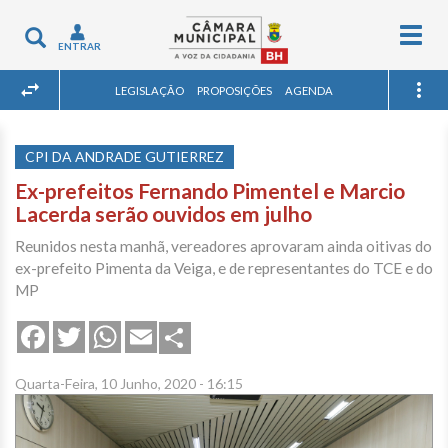
Togg
Toggle
ENTRAR
navig
navigation
LEGISLAÇÃO
PROPOSIÇÕES
AGENDA
CPI DA ANDRADE GUTIERREZ
Ex-prefeitos Fernando Pimentel e Marcio
Lacerda serão ouvidos em julho
Reunidos nesta manhã, vereadores aprovaram ainda oitivas do
ex-prefeito Pimenta da Veiga, e de representantes do TCE e do
MP
Share
Facebook
Twitter
WhatsApp
Email
Quarta-Feira, 10 Junho, 2020 - 16:15