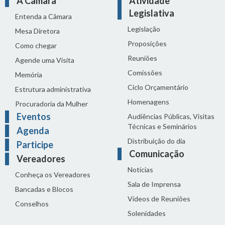
A Câmara
Atividade
Legislativa
Entenda a Câmara
Legislação
Mesa Diretora
Proposições
Como chegar
Reuniões
Agende uma Visita
Comissões
Memória
Ciclo Orçamentário
Estrutura administrativa
Homenagens
Procuradoria da Mulher
Eventos
Audiências Públicas, Visitas
Técnicas e Seminários
Agenda
Distribuição do dia
Participe
Comunicação
Vereadores
Notícias
Conheça os Vereadores
Sala de Imprensa
Bancadas e Blocos
Vídeos de Reuniões
Conselhos
Solenidades