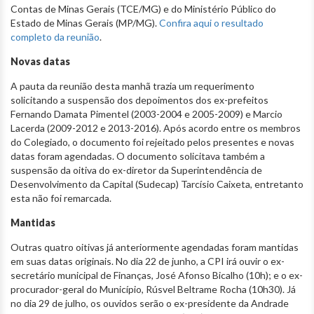
Contas de Minas Gerais (TCE/MG) e do Ministério Público do
Estado de Minas Gerais (MP/MG).
Confira aqui o resultado
completo da reunião
.
Novas datas
A pauta da reunião desta manhã trazia um requerimento
solicitando a suspensão dos depoimentos dos ex-prefeitos
Fernando Damata Pimentel (2003-2004 e 2005-2009) e Marcio
Lacerda (2009-2012 e 2013-2016). Após acordo entre os membros
do Colegiado, o documento foi rejeitado pelos presentes e novas
datas foram agendadas. O documento solicitava também a
suspensão da oitiva do ex-diretor da Superintendência de
Desenvolvimento da Capital (Sudecap) Tarcísio Caixeta, entretanto
esta não foi remarcada.
Mantidas
Outras quatro oitivas já anteriormente agendadas foram mantidas
em suas datas originais. No dia 22 de junho, a CPI irá ouvir o ex-
secretário municipal de Finanças, José Afonso Bicalho (10h); e o ex-
procurador-geral do Município, Rúsvel Beltrame Rocha (10h30). Já
no dia 29 de julho, os ouvidos serão o ex-presidente da Andrade