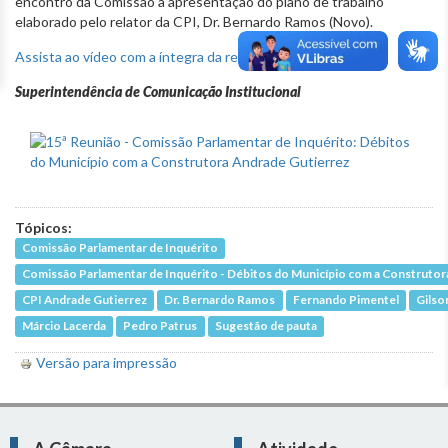
encontro da Comissão a apresentação do plano de trabalho
elaborado pelo relator da CPI, Dr. Bernardo Ramos (Novo).
Assista ao vídeo com a íntegra da reunião.
Superintendência de Comunicação Institucional
Tópicos:
Comissão Parlamentar de Inquérito
Comissão Parlamentar de Inquérito - Débitos do Município com a Construtor
CPI Andrade Gutierrez
Dr. Bernardo Ramos
Fernando Pimentel
Gilso
Márcio Lacerda
Pedro Patrus
Sugestão de pauta
Versão para impressão