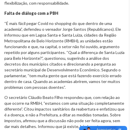
flexibilização, com responsabilidade.
Falta de diálogo com a PBH
“É mais fácil pegar Covid no shopping do que dentro de uma
academia”, defendeu o vereador Jorge Santos (Republicanos). Ele
informou que em Lagoa Santa e Santa Luiza, cidades da Região
Metropolitana de Belo Horizonte (RMBH), as unidades estão
funcionando e que, na capital, o setor não foi ouvido, argumento
repetido por alguns participantes. “Qual a diferença de Santa Luzia
para Belo Horizonte?”, questionou, sugerindo a análise dos
decretos dos municípios citados e direcionando a pergunta ao
secretário municipal de Desenvolvimento Econômico. Segundo o
parlamentar, “tem muita gente que está fazendo exercício errado
dentro de casa. Quando as academias abrirem, vamos ter muitos
problemas com pessoas doentes”.
O secretário Cláudio Beato Filho respondeu que, com relação ao
que ocorre na RMBH, “estamos com uma situação completamemte
diferente”. Citou impactos sanitários da reabertura e enfatizou que
é a doença, e não a Prefeitura, a ditar as medidas tomadas. Sobre
impostos, afirmou que a discussão não pode ser feita agora, sem
dar mais detalhes. Informou que já existe, há algum tempo, um