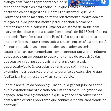
diálogo com “vários representantes do setor”, que “estamos
recebendo todos os protocolos” e “o que temos que fazer é
escutar e colher sugestões”. Beato Filho informou que Belo
Horizonte tem se mantido de forma relativamente controlada em
relação à Covid, principalmente porque fechou o comércio
prematuramente e conseguiu manter o sistema de saúde com
margem de sobra; e que a cidade injetou mais de R$ 180 milhões na
economia. Também citou que o Brasil já é o centro da doença no
mundo e “por isso que temos toda a cautela em relação a abertura”.
Ele externou algumas preocupações: as academias teriam
características que atemorizam, como conectar um grande número
de pessoas em um pequeno espaço; o tempo de exposição das
pessoas ao vírus nesses locais; a diferença entre cada
esporte/atividade (citou aulas de tênis e de spinning como
exemplos); e a respiração ofegante durante os exercícios, o que
facilitaria a transmissão do vírus, segundo ele.
Sobre a abertura do Shopping Oiapoque, o gestor público afirmou
que o estabelecimento citado tem um controle muito grande do
espaço, sem criar aglomeração e que “a gente está conversando
com outros centros populares que tenham a mesma capacidade de
controle”.