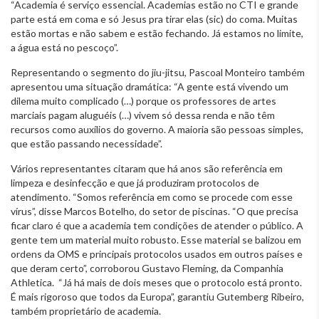
“Academia é serviço essencial. Academias estão no CTI e grande
parte está em coma e só Jesus pra tirar elas (sic) do coma. Muitas
estão mortas e não sabem e estão fechando. Já estamos no limite,
a água está no pescoço”.
Representando o segmento do jiu-jitsu, Pascoal Monteiro também
apresentou uma situação dramática: “A gente está vivendo um
dilema muito complicado (…) porque os professores de artes
marciais pagam aluguéis (…) vivem só dessa renda e não têm
recursos como auxílios do governo. A maioria são pessoas simples,
que estão passando necessidade”.
Vários representantes citaram que há anos são referência em
limpeza e desinfecção e que já produziram protocolos de
atendimento. “Somos referência em como se procede com esse
vírus”, disse Marcos Botelho, do setor de piscinas. “O que precisa
ficar claro é que a academia tem condições de atender o público. A
gente tem um material muito robusto. Esse material se balizou em
ordens da OMS e principais protocolos usados em outros países e
que deram certo”, corroborou Gustavo Fleming, da Companhia
Athletica. “Já há mais de dois meses que o protocolo está pronto.
É mais rigoroso que todos da Europa”, garantiu Gutemberg Ribeiro,
também proprietário de academia.