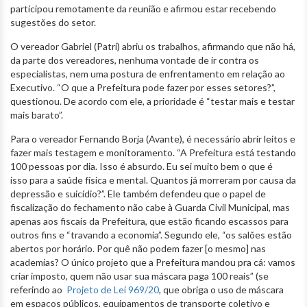
participou remotamente da reunião e afirmou estar recebendo
sugestões do setor.
O vereador Gabriel (Patri) abriu os trabalhos, afirmando que não há,
da parte dos vereadores, nenhuma vontade de ir contra os
especialistas, nem uma postura de enfrentamento em relação ao
Executivo. “O que a Prefeitura pode fazer por esses setores?”,
questionou. De acordo com ele, a prioridade é “testar mais e testar
mais barato”.
Para o vereador Fernando Borja (Avante), é necessário abrir leitos e
fazer mais testagem e monitoramento. “A Prefeitura está testando
100 pessoas por dia. Isso é absurdo. Eu sei muito bem o que é
isso para a saúde física e mental. Quantos já morreram por causa da
depressão e suicídio?”. Ele também defendeu que o papel de
fiscalização do fechamento não cabe à Guarda Civil Municipal, mas
apenas aos fiscais da Prefeitura, que estão ficando escassos para
outros fins e “travando a economia”. Segundo ele, “os salões estão
abertos por horário. Por quê não podem fazer [o mesmo] nas
academias? O único projeto que a Prefeitura mandou pra cá: vamos
criar imposto, quem não usar sua máscara paga 100 reais” (se
referindo ao
Projeto de Lei 969/20
, que obriga o uso de máscara
em espaços públicos, equipamentos de transporte coletivo e