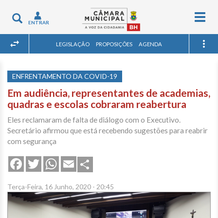
Togg
Toggle
ENTRAR
navig
navigation
LEGISLAÇÃO
PROPOSIÇÕES
AGENDA
ENFRENTAMENTO DA COVID-19
Em audiência, representantes de academias,
quadras e escolas cobraram reabertura
Eles reclamaram de falta de diálogo com o Executivo.
Secretário afirmou que está recebendo sugestões para reabrir
com segurança
Share
Facebook
Twitter
WhatsApp
Email
Terça-Feira, 16 Junho, 2020 - 20:45