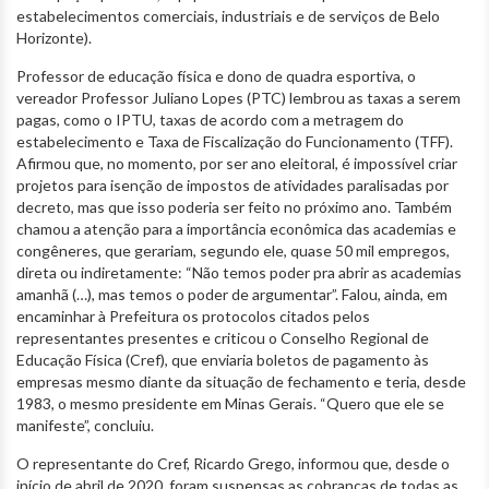
estabelecimentos comerciais, industriais e de serviços de Belo
Horizonte).
Professor de educação física e dono de quadra esportiva, o
vereador Professor Juliano Lopes (PTC) lembrou as taxas a serem
pagas, como o IPTU, taxas de acordo com a metragem do
estabelecimento e Taxa de Fiscalização do Funcionamento (TFF).
Afirmou que, no momento, por ser ano eleitoral, é impossível criar
projetos para isenção de impostos de atividades paralisadas por
decreto, mas que isso poderia ser feito no próximo ano. Também
chamou a atenção para a importância econômica das academias e
congêneres, que gerariam, segundo ele, quase 50 mil empregos,
direta ou indiretamente: “Não temos poder pra abrir as academias
amanhã (…), mas temos o poder de argumentar”. Falou, ainda, em
encaminhar à Prefeitura os protocolos citados pelos
representantes presentes e criticou o Conselho Regional de
Educação Física (Cref), que enviaria boletos de pagamento às
empresas mesmo diante da situação de fechamento e teria, desde
1983, o mesmo presidente em Minas Gerais. “Quero que ele se
manifeste”, concluiu.
O representante do Cref, Ricardo Grego, informou que, desde o
início de abril de 2020, foram suspensas as cobranças de todas as