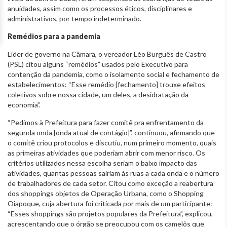
anuidades, assim como os processos éticos, disciplinares e
administrativos, por tempo indeterminado.
Remédios para a pandemia
Líder de governo na Câmara, o vereador Léo Burguês de Castro
(PSL) citou alguns “remédios” usados pelo Executivo para
contenção da pandemia, como o isolamento social e fechamento de
estabelecimentos: “Esse remédio [fechamento] trouxe efeitos
coletivos sobre nossa cidade, um deles, a desidratação da
economia”.
“Pedimos à Prefeitura para fazer comitê pra enfrentamento da
segunda onda [onda atual de contágio]”, continuou, afirmando que
o comitê criou protocolos e discutiu, num primeiro momento, quais
as primeiras atividades que poderiam abrir com menor risco. Os
critérios utilizados nessa escolha seriam o baixo impacto das
atividades, quantas pessoas sairiam às ruas a cada onda e o número
de trabalhadores de cada setor. Citou como exceção a reabertura
dos shoppings objetos de Operação Urbana, como o Shopping
Oiapoque, cuja abertura foi criticada por mais de um participante:
“Esses shoppings são projetos populares da Prefeitura”, explicou,
acrescentando que o órgão se preocupou com os camelôs que