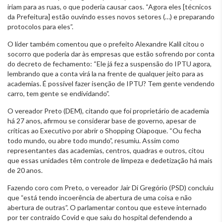
iriam para as ruas, o que poderia causar caos. “Agora eles [técnicos
da Prefeitura] estão ouvindo esses novos setores (…) e preparando
protocolos para eles”.
O líder também comentou que o prefeito Alexandre Kalil citou o
socorro que poderia dar às empresas que estão sofrendo por conta
do decreto de fechamento: “Ele já fez a suspensão do IPTU agora,
lembrando que a conta virá la na frente de qualquer jeito para as
academias. É possível fazer isenção de IPTU? Tem gente vendendo
carro, tem gente se endividando”.
O vereador Preto (DEM), citando que foi proprietário de academia
há 27 anos, afirmou se considerar base de governo, apesar de
críticas ao Executivo por abrir o Shopping Oiapoque. “Ou fecha
todo mundo, ou abre todo mundo”, resumiu. Assim como
representantes das academias, centros, quadras e outros, citou
que essas unidades têm controle de limpeza e dedetização há mais
de 20 anos.
Fazendo coro com Preto, o vereador Jair Di Gregório (PSD) concluiu
que “está tendo incoerência de abertura de uma coisa e não
abertura de outras”. O parlamentar contou que esteve internado
por ter contraído Covid e que saiu do hospital defendendo a