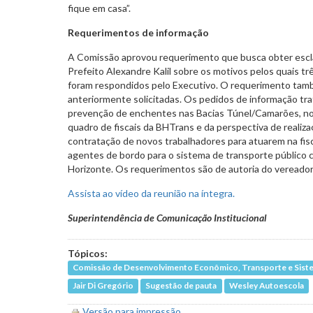
fique em casa”.
Requerimentos de informação
A Comissão aprovou requerimento que busca obter esc
Prefeito Alexandre Kalil sobre os motivos pelos quais t
foram respondidos pelo Executivo. O requerimento també
anteriormente solicitadas. Os pedidos de informação t
prevenção de enchentes nas Bacias Túnel/Camarões, no Ba
quadro de fiscais da BHTrans e da perspectiva de realiz
contratação de novos trabalhadores para atuarem na fisc
agentes de bordo para o sistema de transporte público c
Horizonte. Os requerimentos são de autoria do vereador G
Assista ao vídeo da reunião na íntegra.
Superintendência de Comunicação Institucional
Tópicos:
Comissão de Desenvolvimento Econômico, Transporte e Siste
Jair Di Gregório
Sugestão de pauta
Wesley Autoescola
Versão para impressão