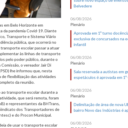
sobre novo espaço de evento
Belvedere
06/08/2026
Plenário
das em Belo Horizonte em
ta da pandemia Covid-19. Diante
Aprovada em 1º turno docênci
o, Transporte e Sistema Viário
exclusiva de concursados na 
udiência pública, que ocorrerá no
infantil
o transporte escolar passar a atuar
plementar às linhas de transporte
06/08/2026
dos pelo poder público, durante o
Plenário
 Comissão, o vereador Jair Di
 (PSD) lhe informou que, nesta
Sala reservada a autistas em 
 de flexibilização das atividades
espetáculos é aprovada em 1º
ompleto da reunião.
06/08/2026
o ao transporte escolar durante a
Plenário
 atividade, que será remota, foram
oB) e representantes da BHTrans,
Delimitação de área de nova 
Sindicato dos Transportadores de
bairro Novo das Indústrias é 
ntesc) e do Procon Municipal.
06/08/2026
eia de usar o transporte escolar