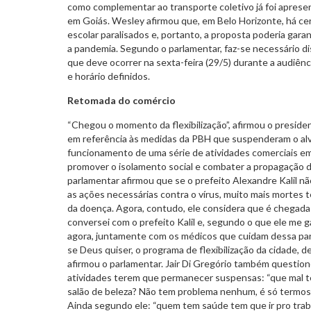
como complementar ao transporte coletivo já foi apres
em Goiás. Wesley afirmou que, em Belo Horizonte, há cer
escolar paralisados e, portanto, a proposta poderia garan
a pandemia. Segundo o parlamentar, faz-se necessário dis
que deve ocorrer na sexta-feira (29/5) durante a audiênci
e horário definidos.
Retomada do comércio
“Chegou o momento da flexibilização”, afirmou o presiden
em referência às medidas da PBH que suspenderam o alva
funcionamento de uma série de atividades comerciais e
promover o isolamento social e combater a propagação 
parlamentar afirmou que se o prefeito Alexandre Kalil n
as ações necessárias contra o vírus, muito mais mortes t
da doença. Agora, contudo, ele considera que é chegada a
conversei com o prefeito Kalil e, segundo o que ele me gar
agora, juntamente com os médicos que cuidam dessa pa
se Deus quiser, o programa de flexibilização da cidade, d
afirmou o parlamentar. Jair Di Gregório também questio
atividades terem que permanecer suspensas: “que mal t
salão de beleza? Não tem problema nenhum, é só termos o
Ainda segundo ele: “quem tem saúde tem que ir pro trab