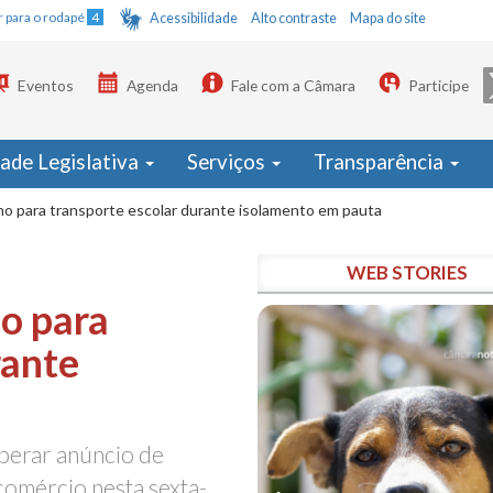
Ir para o rodapé
4
Acessibilidade
Alto contraste
Mapa do site
Eventos
Agenda
Fale com a Câmara
Participe
dade Legislativa
Serviços
Transparência
lho para transporte escolar durante isolamento em pauta
WEB STORIES
ho para
rante
sperar anúncio de
 comércio nesta sexta-