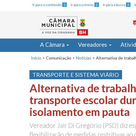
Ir para o conteúdo
1
Ir para o menu
2
Ir para a busca
3
A Câmara
Vereadores
Ativi
Início
>
Comunicação
>
Notícias
>
Alternativa de traba
TRANSPORTE E SISTEMA VIÁRIO
Alternativa de trabal
transporte escolar du
isolamento em pauta
Vereador Jair Di Gregório (PSD) diz e
flexibilização de medidas restritivas ao