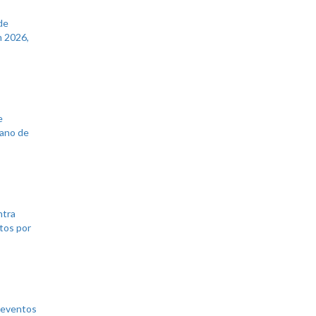
de
 2026,
e
lano de
ntra
tos por
 eventos