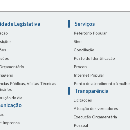
idade Legislativa
Serviços
lação
Refeitório Popular
sições
Sine
ões
Conciliação
sões
Posto de Identificação
 Orçamentário
Procon
nagens
Internet Popular
cias Públicas, Visitas Técnicas
Ponto de atendimento à mulhe
inários
Transparência
buição do dia
Licitações
unicação
Atuação dos vereadores
as
Execução Orçamentária
de Imprensa
Pessoal