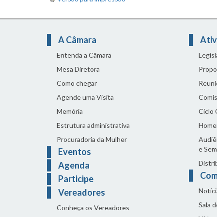
A Câmara
Ativ
Entenda a Câmara
Legis
Mesa Diretora
Propo
Como chegar
Reuni
Agende uma Visita
Comis
Memória
Ciclo
Estrutura administrativa
Home
Procuradoria da Mulher
Audiên
e Sem
Eventos
Distri
Agenda
Com
Participe
Notíci
Vereadores
Sala 
Conheça os Vereadores