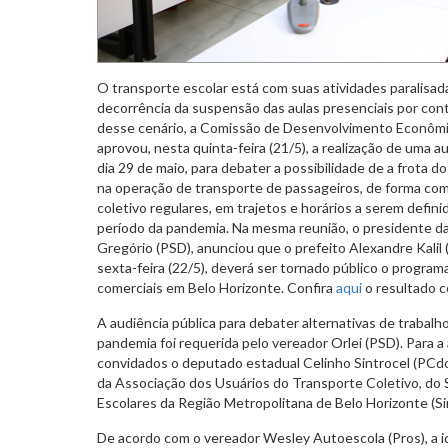
O transporte escolar está com suas atividades paralisa
decorrência da suspensão das aulas presenciais por con
desse cenário, a Comissão de Desenvolvimento Econômic
aprovou, nesta quinta-feira (21/5), a realização de uma a
dia 29 de maio, para debater a possibilidade de a frota d
na operação de transporte de passageiros, de forma com
coletivo regulares, em trajetos e horários a serem defini
período da pandemia. Na mesma reunião, o presidente da
Gregório (PSD), anunciou que o prefeito Alexandre Kalil
sexta-feira (22/5), deverá ser tornado público o programa
comerciais em Belo Horizonte. Confira
aqui
o resultado c
A audiência pública para debater alternativas de trabalh
pandemia foi requerida pelo vereador Orlei (PSD). Para a
convidados o deputado estadual Celinho Sintrocel (PCd
da Associação dos Usuários do Transporte Coletivo, do 
Escolares da Região Metropolitana de Belo Horizonte (Si
De acordo com o vereador Wesley Autoescola (Pros), a id