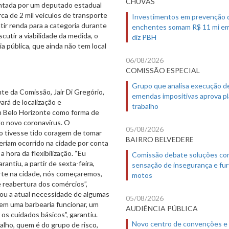
CHUVAS
entada por um deputado estadual
ca de 2 mil veículos de transporte
Investimentos em prevenção 
tir renda para a categoria durante
enchentes somam R$ 11 mi em
cutir a viabilidade da medida, o
diz PBH
a pública, que ainda não tem local
06/08/2026
COMISSÃO ESPECIAL
Grupo que analisa execução d
te da Comissão, Jair Di Gregório,
emendas impositivas aprova p
rá de localização e
trabalho
m Belo Horizonte como forma de
do novo coronavírus. O
05/08/2026
ão tivesse tido coragem de tomar
BAIRRO BELVEDERE
eriam ocorrido na cidade por conta
 hora da flexibilização. “Eu
Comissão debate soluções co
antiu, a partir de sexta-feira,
sensação de insegurança e fur
rte na cidade, nós começaremos,
motos
e reabertura dos comércios”,
nou a atual necessidade de algumas
05/08/2026
em uma barbearia funcionar, um
AUDIÊNCIA PÚBLICA
s cuidados básicos”, garantiu.
Novo centro de convenções e
alho, quem é do grupo de risco,