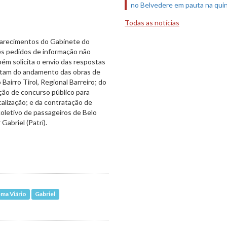
no Belvedere em pauta na quin
Todas as notícias
larecimentos do Gabinete do
rês pedidos de informação não
m solicita o envio das respostas
ratam do andamento das obras de
irro Tirol, Regional Barreiro; do
ação de concurso público para
alização; e da contratação de
oletivo de passageiros de Belo
abriel (Patri).
ma Viário
Gabriel