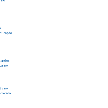
s no
a
educação
grandes
 turno
UBS no
aprovada