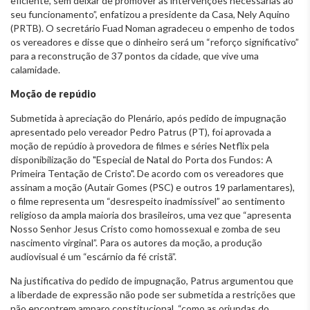
eficiente, sem deixar de promover as intervenções necessárias ao
seu funcionamento”, enfatizou a presidente da Casa, Nely Aquino
(PRTB). O secretário Fuad Noman agradeceu o empenho de todos
os vereadores e disse que o dinheiro será um “reforço significativo”
para a reconstrução de 37 pontos da cidade, que vive uma
calamidade.
Moção de repúdio
Submetida à apreciação do Plenário, após pedido de impugnação
apresentado pelo vereador Pedro Patrus (PT), foi aprovada a
moção de repúdio à provedora de filmes e séries Netflix pela
disponibilização do "Especial de Natal do Porta dos Fundos: A
Primeira Tentação de Cristo". De acordo com os vereadores que
assinam a moção (Autair Gomes (PSC) e outros 19 parlamentares),
o filme representa um “desrespeito inadmissível” ao sentimento
religioso da ampla maioria dos brasileiros, uma vez que “apresenta
Nosso Senhor Jesus Cristo como homossexual e zomba de seu
nascimento virginal”. Para os autores da moção, a produção
audiovisual é um “escárnio da fé cristã”.
Na justificativa do pedido de impugnação, Patrus argumentou que
a liberdade de expressão não pode ser submetida a restrições que
não encontrem amparo constitucional, “como as oriundas do