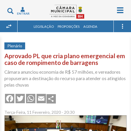
Togg
Toggle
ENTRAR
navig
navigation
LEGISLAÇÃO
PROPOSIÇÕES
AGENDA
Plenário
Aprovado PL que cria plano emergencial em
caso de rompimento de barragens
Câmara anunciou economia de R$ 57 milhões, e vereadores
propuseram a destinação do recurso para atender os atingidos
pelas chuvas
Share
Facebook
Twitter
WhatsApp
Email
Terça-Feira, 11 Fevereiro, 2020 - 20:30