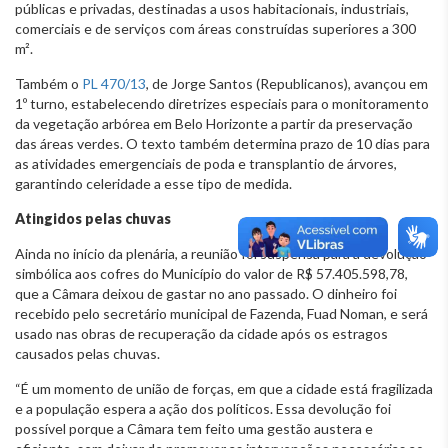
públicas e privadas, destinadas a usos habitacionais, industriais,
comerciais e de serviços com áreas construídas superiores a 300
m².
Também o
PL 470/13
, de Jorge Santos (Republicanos), avançou em
1º turno, estabelecendo diretrizes especiais para o monitoramento
da vegetação arbórea em Belo Horizonte a partir da preservação
das áreas verdes. O texto também determina prazo de 10 dias para
as atividades emergenciais de poda e transplantio de árvores,
garantindo celeridade a esse tipo de medida.
Atingidos pelas chuvas
Ainda no início da plenária, a reunião foi suspensa para a devolução
simbólica aos cofres do Município do valor de R$ 57.405.598,78,
que a Câmara deixou de gastar no ano passado. O dinheiro foi
recebido pelo secretário municipal de Fazenda, Fuad Noman, e será
usado nas obras de recuperação da cidade após os estragos
causados pelas chuvas.
“É um momento de união de forças, em que a cidade está fragilizada
e a população espera a ação dos políticos. Essa devolução foi
possível porque a Câmara tem feito uma gestão austera e