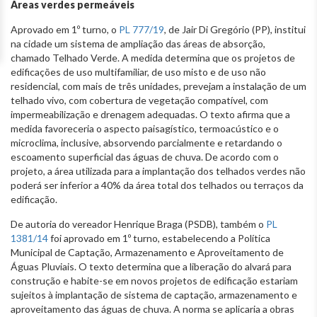
Áreas verdes permeáveis
Aprovado em 1º turno, o
PL 777/19
, de Jair Di Gregório (PP), institui
na cidade um sistema de ampliação das áreas de absorção,
chamado Telhado Verde. A medida determina que os projetos de
edificações de uso multifamiliar, de uso misto e de uso não
residencial, com mais de três unidades, prevejam a instalação de um
telhado vivo, com cobertura de vegetação compatível, com
impermeabilização e drenagem adequadas. O texto afirma que a
medida favoreceria o aspecto paisagístico, termoacústico e o
microclima, inclusive, absorvendo parcialmente e retardando o
escoamento superficial das águas de chuva. De acordo com o
projeto, a área utilizada para a implantação dos telhados verdes não
poderá ser inferior a 40% da área total dos telhados ou terraços da
edificação.
De autoria do vereador Henrique Braga (PSDB), também o
PL
1381/14
foi aprovado em 1º turno, estabelecendo a Política
Municipal de Captação, Armazenamento e Aproveitamento de
Águas Pluviais. O texto determina que a liberação do alvará para
construção e habite-se em novos projetos de edificação estariam
sujeitos à implantação de sistema de captação, armazenamento e
aproveitamento das águas de chuva. A norma se aplicaria a obras