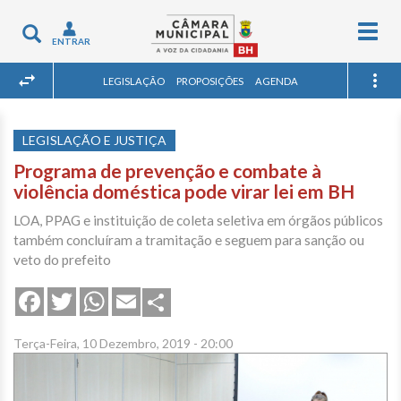
Togg
Toggle
ENTRAR
navig
navigation
LEGISLAÇÃO
PROPOSIÇÕES
AGENDA
LEGISLAÇÃO E JUSTIÇA
Programa de prevenção e combate à
violência doméstica pode virar lei em BH
LOA, PPAG e instituição de coleta seletiva em órgãos públicos
também concluíram a tramitação e seguem para sanção ou
veto do prefeito
Share
Facebook
Twitter
WhatsApp
Email
Terça-Feira, 10 Dezembro, 2019 - 20:00