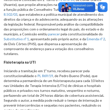
(Avante), que propõe alterações na
Lei 6.705/94
, que dispõe sobre
a função pública de Conselheiro Tutelar do Município, e na
Lei
8.502/03
, que estabelece a política municipal de atendimento dos
direitos da criança e do adolescente, adequando-as às alterações
da legislação federal. Responsável pela análise da compatibilidade
das proposições com o ordenamento legal do país, do estado e do
município, a Comissão emitiu
parecer
pela constitucionalidade do
Substitutivo nº 1
, apresentado pelo próprio autor, e da
Emenda nº 2
,
de Elvis Côrtes (PHS), que dispensa a apresentação de
comprovante de endereço para a votação dos conselheiros
tutelares.
Fisioterapia na UTI
Iniciando a tramitação em 1º turno, recebeu parecer pela
constitucionalidade o
PL 869/19
, de Pedro Bueno (Pode), que
determina a permanência de um fisioterapeuta para cada 10 leitos
nas Unidades de Terapia Intensiva (UTIs) de clínicas e hospitais
públicos e privados nos turnos matutino, vespertino e noturno,
perfazendo um total de 24 horas diárias de cobertura assistencial
.
Segundo o autor, a medida pode reduzir o tempo de internação e
prevenir intercorrências e sequelas nos pacientes, reduzindo os