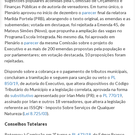
sugestões populares acolhidas pela Comissão de Orçamento e
Finanças Públicas e de autoria de vereadores. Em turno único, o
Plenário aprovou no início de dezembro o
parecer
final da relatora
Marilda Portela (PRB), abrangendo o texto original, as emendas e as
subemendas; votada em destaque, foi rejeitada a Emenda 45, de
Mateus Simões (Novo), que propunha a ampliação das vagas no
Programa Escola Integrada. No mesmo dia, foi aprovado em
Plenário o
parecer
da mesma Comissão sobre o projeto do
Executivo e as mais de 200 emendas propostas pela população e
por parlamentares; em votação destacada, 10 proposições foram
rejeitadas.
Dispondo sobre a cobrança e o pagamento de tributos municipais,
concluíram a tramitação e seguem para sanção ou veto o
PL
850/19
, de autoria do Executivo, que altera dispositivos do Código
Tributário do Município e a legislação correlata, aprovada na forma
do
substitutivo
apresentado por Irlan Melo (PR); e o
PL 770/19
,
assinado por Irlan e outros 18 vereadores, que altera a legislação
referente ao ISSQN - Imposto Sobre Serviços de Qualquer
Natureza (
Lei 8.725/03
).
Conselhos Tutelares
Retornou à Comissão em 2º turno o
PL 673/18
, de Edmar Branco