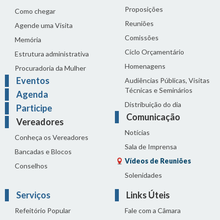
Proposições
Como chegar
Reuniões
Agende uma Visita
Comissões
Memória
Ciclo Orçamentário
Estrutura administrativa
Homenagens
Procuradoria da Mulher
Eventos
Audiências Públicas, Visitas
Técnicas e Seminários
Agenda
Distribuição do dia
Participe
Comunicação
Vereadores
Notícias
Conheça os Vereadores
Sala de Imprensa
Bancadas e Blocos
Vídeos de Reuniões
Conselhos
Solenidades
Serviços
Links Úteis
Refeitório Popular
Fale com a Câmara