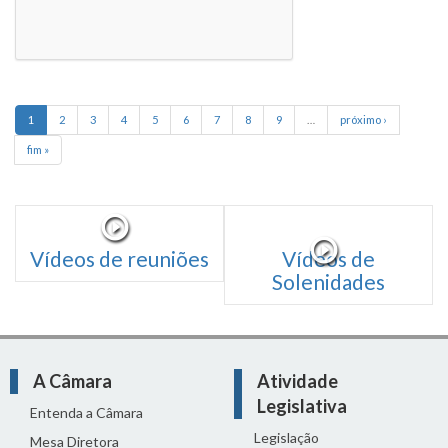
1
2
3
4
5
6
7
8
9
…
próximo ›
fim »
Vídeos de reuniões
Vídeos de
Solenidades
A Câmara
Atividade
Legislativa
Entenda a Câmara
Legislação
Mesa Diretora