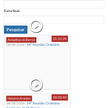
Data
Data final
Data
Pesquisar
01:31:39
Amynthas de Barros
06/08/2026
- 64ª Reunião Ordinária
00:02:40
Helvécio Arantes
06/08/2026
- 24ª Reunião Ordinária -
Comissão de Mulheres