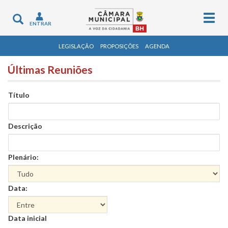
Togg
Toggle
ENTRAR
navig
navigation
LEGISLAÇÃO
PROPOSIÇÕES
AGENDA
Últimas Reuniões
Título
Descrição
Plenário:
Data:
Data
Data inicial