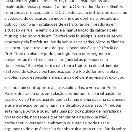
ou subempregam os deficientes, o que consideramos uma
exploração dessas pessoas”, afirmou. O vereador Mateus Simões
reforçou as preocupações da CDL e destacou outros pontos, como
a vedação de colocação de mobiliário que obstrua o logradouro
público - como as instalações de estruturas de moradores em
situação de rua - e lembrou que a manutenção da calçada pelo
município foi aprovada em Conferência Municipal e estaria sendo
ignorada pela Prefeitura. Ainda sobre as calçadas, Mateus Simões
salientou que outra questão que o incomoda é a insistência da
Prefeitura no piso de pedra portuguesa, o que, segundo o
parlamentar, é extremamente prejudicial às pessoas com
deficiência. “Belo Horizonte não tem a trajetória de patrimônio
histórico de calçada portuguesa, como o Rio de Janeiro, e ela é
problemática, especialmente para os deficientes visuais”, explicou.
Fazendo um contraponto às falas colocadas, o vereador Pedro
Patrus destacou que, em relação aos moradores em situação de
rua, é preciso ter ciência de que esta não é uma escolha da pessoa
e que é preciso ter um olhar mais detalhado para isso. “Ninguém
está na rua porque quer. Falta uma política pública de moradia na
nossa cidade, nós temos que ter cautela nessa questão”,
esclareceu o vereador, lembrando que não se pode usar o
argumento de que é preciso desobstruir a todo custo. Ainda sobre