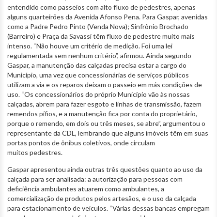
entendido como passeios com alto fluxo de pedestres, apenas
alguns quarteirões da Avenida Afonso Pena. Para Gaspar, avenidas
como a Padre Pedro Pinto (Venda Nova); Sinfrônio Brochado
(Barreiro) e Praça da Savassi têm fluxo de pedestre muito mais
intenso. “Não houve um critério de medição. Foi uma lei
regulamentada sem nenhum critério”, afirmou. Ainda segundo
Gaspar, a manutenção das calçadas precisa estar a cargo do
Município, uma vez que concessionárias de serviços públicos
utilizam a via e os reparos deixam o passeio em más condições de
uso. “Os concessionários do próprio Município vão às nossas
calçadas, abrem para fazer esgoto e linhas de transmissão, fazem
remendos pífios, e a manutenção fica por conta do proprietário,
porque o remendo, em dois ou três meses, se abre”, argumentou o
representante da CDL, lembrando que alguns imóveis têm em suas
portas pontos de ônibus coletivos, onde circulam
muitos pedestres.
Gaspar apresentou ainda outras três questões quanto ao uso da
calçada para ser analisada: a autorização para pessoas com
deficiência ambulantes atuarem como ambulantes, a
comercialização de produtos pelos artesãos, e o uso da calçada
para estacionamento de veículos. “Várias dessas bancas empregam