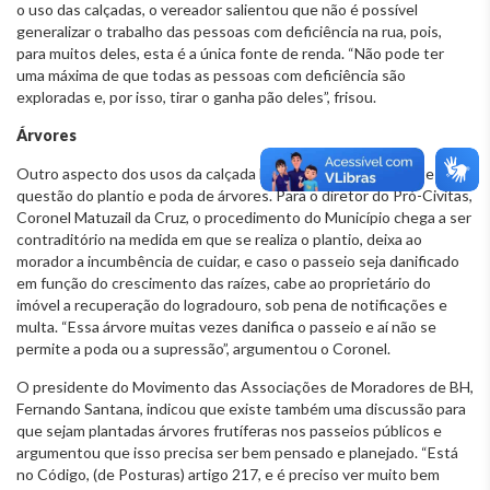
o uso das calçadas, o vereador salientou que não é possível
generalizar o trabalho das pessoas com deficiência na rua, pois,
para muitos deles, esta é a única fonte de renda. “Não pode ter
uma máxima de que todas as pessoas com deficiência são
exploradas e, por isso, tirar o ganha pão deles”, frisou.
Árvores
Outro aspecto dos usos da calçada levantado pelos presentes foi a
questão do plantio e poda de árvores. Para o diretor do Pró-Civitas,
Coronel Matuzail da Cruz, o procedimento do Município chega a ser
contraditório na medida em que se realiza o plantio, deixa ao
morador a incumbência de cuidar, e caso o passeio seja danificado
em função do crescimento das raízes, cabe ao proprietário do
imóvel a recuperação do logradouro, sob pena de notificações e
multa. “Essa árvore muitas vezes danifica o passeio e aí não se
permite a poda ou a supressão”, argumentou o Coronel.
O presidente do Movimento das Associações de Moradores de BH,
Fernando Santana, indicou que existe também uma discussão para
que sejam plantadas árvores frutíferas nos passeios públicos e
argumentou que isso precisa ser bem pensado e planejado. “Está
no Código, (de Posturas) artigo 217, e é preciso ver muito bem