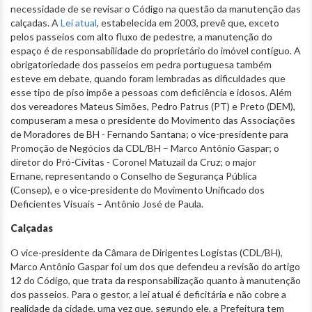
necessidade de se revisar o Código na questão da manutenção das
calçadas. A
Lei atual
, estabelecida em 2003, prevê que, exceto
pelos passeios com alto fluxo de pedestre, a manutenção do
espaço é de responsabilidade do proprietário do imóvel contíguo. A
obrigatoriedade dos passeios em pedra portuguesa também
esteve em debate, quando foram lembradas as dificuldades que
esse tipo de piso impõe a pessoas com deficiência e idosos. Além
dos vereadores Mateus Simões, Pedro Patrus (PT) e Preto (DEM),
compuseram a mesa o presidente do Movimento das Associações
de Moradores de BH - Fernando Santana; o vice-presidente para
Promoção de Negócios da CDL/BH – Marco Antônio Gaspar; o
diretor do Pró-Civitas - Coronel Matuzail da Cruz; o major
Ernane, representando o Conselho de Segurança Pública
(Consep), e o vice-presidente do Movimento Unificado dos
Deficientes Visuais – Antônio José de Paula.
Calçadas
O vice-presidente da Câmara de Dirigentes Logistas (CDL/BH),
Marco Antônio Gaspar foi um dos que defendeu a revisão do artigo
12 do Código, que trata da responsabilização quanto à manutenção
dos passeios. Para o gestor, a lei atual é deficitária e não cobre a
realidade da cidade, uma vez que, segundo ele, a Prefeitura tem