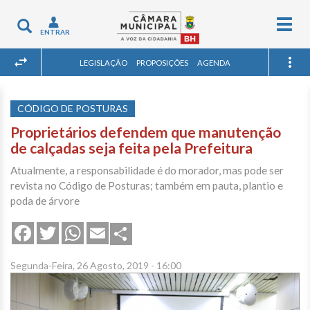
Togg
Toggle
ENTRAR
navig
navigation
LEGISLAÇÃO
PROPOSIÇÕES
AGENDA
CÓDIGO DE POSTURAS
Proprietários defendem que manutenção
de calçadas seja feita pela Prefeitura
Atualmente, a responsabilidade é do morador, mas pode ser
revista no Código de Posturas; também em pauta, plantio e
poda de árvore
Share
Facebook
Twitter
WhatsApp
Email
Segunda-Feira, 26 Agosto, 2019 - 16:00