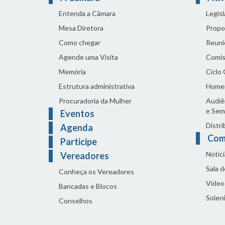
Entenda a Câmara
Legis
Mesa Diretora
Propo
Como chegar
Reuni
Agende uma Visita
Comis
Memória
Ciclo
Estrutura administrativa
Home
Procuradoria da Mulher
Audiên
e Sem
Eventos
Distri
Agenda
Com
Participe
Notíci
Vereadores
Sala 
Conheça os Vereadores
Vídeo
Bancadas e Blocos
Solen
Conselhos