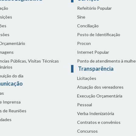
lação
Refeitório Popular
sições
Sine
ões
Conciliação
sões
Posto de Identificação
 Orçamentário
Procon
nagens
Internet Popular
cias Públicas, Visitas Técnicas
Ponto de atendimento à mulhe
inários
Transparência
buição do dia
Licitações
unicação
Atuação dos vereadores
as
Execução Orçamentária
de Imprensa
Pessoal
s de Reuniões
Verba Indenizatória
idades
Contratos e convênios
Concursos