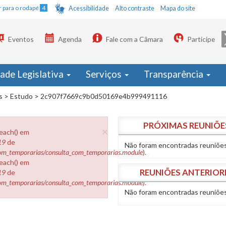
Ir para o rodapé
4
Acessibilidade
Alto contraste
Mapa do site
Eventos
Agenda
Fale com a Câmara
Participe
dade Legislativa
Serviços
Transparência
s
>
Estudo
>
2c907f7669c9b0d50169e4b999491116
PRÓXIMAS REUNIÕE
×
reach() em
19
de
Não foram encontradas reuniões
com_temporarias/consulta_com_temporarias.module
).
reach() em
REUNIÕES ANTERIOR
19
de
com_temporarias/consulta_com_temporarias.module
).
Não foram encontradas reuniões