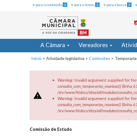
Ir para o conteúdo
1
Ir para o menu
2
Ir para a busca
3
A Câmara
Vereadores
Ativi
Início
>
Atividade legislativa
>
Comissões
>
Temporaria
Menssagem de erro
Warning
: Invalid argument supplied for fo
consulta_com_temporarias_reunioes()
(linha
6
/srv/www/htdocs/sites/all/modules/consulta_
Warning
: Invalid argument supplied for fo
consulta_com_temporarias_reunioes()
(linha
6
/srv/www/htdocs/sites/all/modules/consulta_
Comissão de Estudo