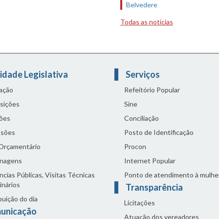
Belvedere
Todas as notícias
idade Legislativa
Serviços
lação
Refeitório Popular
sições
Sine
ões
Conciliação
sões
Posto de Identificação
 Orçamentário
Procon
nagens
Internet Popular
cias Públicas, Visitas Técnicas
Ponto de atendimento à mulhe
inários
Transparência
buição do dia
Licitações
unicação
Atuação dos vereadores