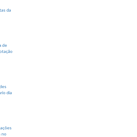
tas da
a de
votação
ades
rio dia
mações
s no