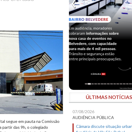
ÚLTIMAS NOTÍCIA
07/08/2026
AUDIÊNCIA PÚBLICA
pital segue em pauta na Comissão
Câmara discute situação urban
 partir das 9h, o colegiado
fundiária da Vila São Rafael