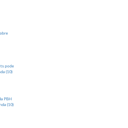
sobre
ets pode
nda (10)
 da PBH
nda (10)