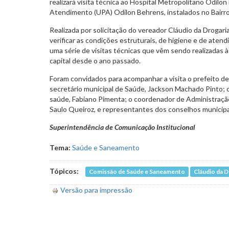
realizará visita técnica ao Hospital Metropolitano Odilo
Atendimento (UPA) Odilon Behrens, instalados no Bairro
Realizada por solicitação do vereador Cláudio da Drogari
verificar as condições estruturais, de higiene e de aten
uma série de visitas técnicas que vêm sendo realizadas 
capital desde o ano passado.
Foram convidados para acompanhar a visita o prefeito de 
secretário municipal de Saúde, Jackson Machado Pinto; o
saúde, Fabiano Pimenta; o coordenador de Administraçã
Saulo Queiroz, e representantes dos conselhos municipal 
Superintendência de Comunicação Institucional
Tema:
Saúde e Saneamento
Tópicos:
Comissão de Saúde e Saneamento
Cláudio da 
Versão para impressão