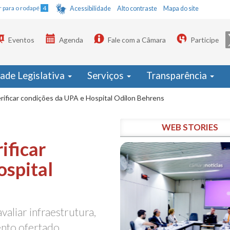
Ir para o rodapé
4
Acessibilidade
Alto contraste
Mapa do site
Eventos
Agenda
Fale com a Câmara
Participe
dade Legislativa
Serviços
Transparência
rificar condições da UPA e Hospital Odilon Behrens
WEB STORIES
ificar
ospital
avaliar infraestrutura,
nto ofertado