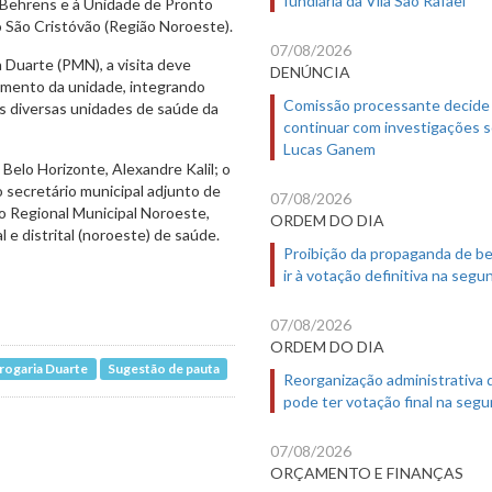
n Behrens e à Unidade de Pronto
 São Cristóvão (Região Noroeste).
07/08/2026
a Duarte (PMN), a visita deve
DENÚNCIA
dimento da unidade, integrando
Comissão processante decide
às diversas unidades de saúde da
continuar com investigações 
Lucas Ganem
Belo Horizonte, Alexandre Kalil; o
 secretário municipal adjunto de
07/08/2026
o Regional Municipal Noroeste,
ORDEM DO DIA
e distrital (noroeste) de saúde.
Proibição da propaganda de b
ir à votação definitiva na segu
07/08/2026
ORDEM DO DIA
Drogaria Duarte
Sugestão de pauta
Reorganização administrativa
pode ter votação final na segu
07/08/2026
ORÇAMENTO E FINANÇAS