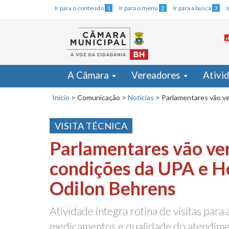
Ir para o conteúdo
1
Ir para o menu
2
Ir para a busca
3
A Câmara
Vereadores
Ativi
Início
>
Comunicação
>
Notícias
>
Parlamentares vão ve
VISITA TÉCNICA
Parlamentares vão ver
condições da UPA e H
Odilon Behrens
Atividade integra rotina de visitas para 
medicamentos e qualidade do atendime