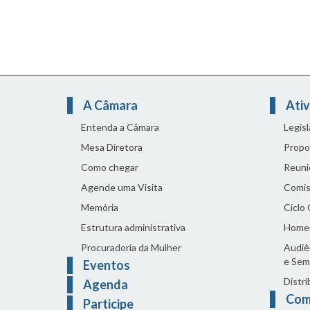
A Câmara
Ativ
Entenda a Câmara
Legis
Mesa Diretora
Propo
Como chegar
Reuni
Agende uma Visita
Comis
Memória
Ciclo
Estrutura administrativa
Home
Procuradoria da Mulher
Audiên
e Sem
Eventos
Distri
Agenda
Com
Participe