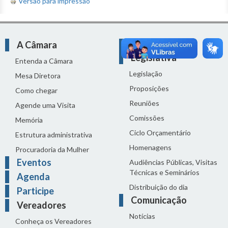
Versão para impressão
A Câmara
Atividade
Legislativa
Entenda a Câmara
Legislação
Mesa Diretora
Proposições
Como chegar
Reuniões
Agende uma Visita
Comissões
Memória
Ciclo Orçamentário
Estrutura administrativa
Homenagens
Procuradoria da Mulher
Eventos
Audiências Públicas, Visitas
Técnicas e Seminários
Agenda
Distribuição do dia
Participe
Comunicação
Vereadores
Notícias
Conheça os Vereadores