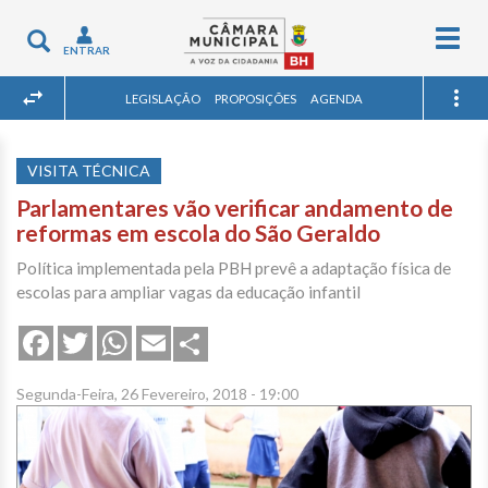
Togg
Toggle
ENTRAR
navig
navigation
LEGISLAÇÃO
PROPOSIÇÕES
AGENDA
VISITA TÉCNICA
Parlamentares vão verificar andamento de
reformas em escola do São Geraldo
Política implementada pela PBH prevê a adaptação física de
escolas para ampliar vagas da educação infantil
Share
Facebook
Twitter
WhatsApp
Email
Segunda-Feira, 26 Fevereiro, 2018 - 19:00