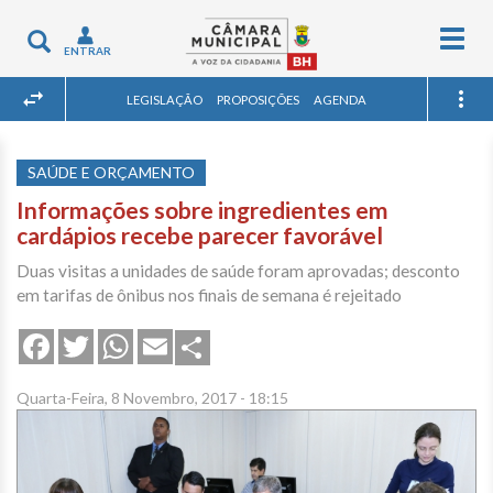
Togg
Toggle
ENTRAR
navig
navigation
LEGISLAÇÃO
PROPOSIÇÕES
AGENDA
SAÚDE E ORÇAMENTO
Informações sobre ingredientes em
cardápios recebe parecer favorável
Duas visitas a unidades de saúde foram aprovadas; desconto
em tarifas de ônibus nos finais de semana é rejeitado
Share
Facebook
Twitter
WhatsApp
Email
Quarta-Feira, 8 Novembro, 2017 - 18:15