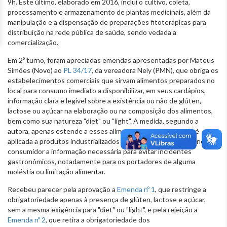
9h. Este último, elaborado em 2016, inclui o cultivo, coleta,
processamento e armazenamento de plantas medicinais, além da
manipulação e a dispensação de preparações fitoterápicas para
distribuição na rede pública de saúde, sendo vedada a
comercialização.
Em 2º turno, foram apreciadas emendas apresentadas por Mateus
Simões (Novo) ao
PL 34/17
, da vereadora Nely (PMN), que obriga os
estabelecimentos comerciais que sirvam alimentos preparados no
local para consumo imediato a disponibilizar, em seus cardápios,
informação clara e legível sobre a existência ou não de glúten,
lactose ou açúcar na elaboração ou na composição dos alimentos,
bem como sua natureza "diet" ou "light". A medida, segundo a
autora, apenas estende a esses alimentos uma regra que já é
aplicada a produtos industrializados em larga escala, propiciando ao
consumidor a informação necessária para evitar incidentes
gastronômicos, notadamente para os portadores de alguma
moléstia ou limitação alimentar.
Recebeu parecer pela aprovação a
Emenda nº 1
, que restringe a
obrigatoriedade apenas à presença de glúten, lactose e açúcar,
sem a mesma exigência para "diet" ou "light", e pela rejeição a
Emenda nº 2
, que retira a obrigatoriedade dos