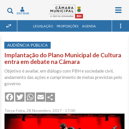
Togg
Toggle
ENTRAR
navig
navigation
LEGISLAÇÃO
PROPOSIÇÕES
AGENDA
AUDIÊNCIA PÚBLICA
Implantação do Plano Municipal de Cultura
entra em debate na Câmara
Objetivo é avaliar, em diálogo com PBH e sociedade civil,
andamento das ações e cumprimento de metas previstas pelo
governo
Share
Facebook
Twitter
WhatsApp
Email
Terça-Feira, 28 Novembro, 2017 - 17:00