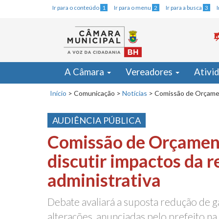
Ir para o conteúdo
1
Ir para o menu
2
Ir para a busca
3
A Câmara
Vereadores
Ativi
Início
>
Comunicação
>
Notícias
>
Comissão de Orçament
AUDIÊNCIA PÚBLICA
Comissão de Orçamen
discutir impactos da 
administrativa
Debate avaliará a suposta redução de g
alterações, anunciadas pelo prefeito n