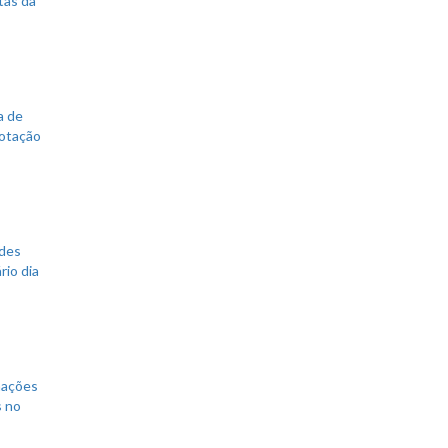
a de
votação
ades
rio dia
mações
s no