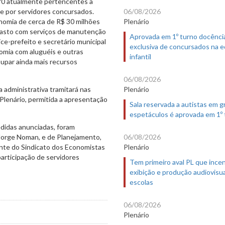
70 atualmente pertencentes à
06/08/2026
e por servidores concursados.
Plenário
nomia de cerca de R$ 30 milhões
gasto com serviços de manutenção
Aprovada em 1º turno docênci
ice-prefeito e secretário municipal
exclusiva de concursados na 
omia com aluguéis e outras
infantil
upar ainda mais recursos
06/08/2026
Plenário
a administrativa tramitará nas
Plenário, permitida a apresentação
Sala reservada a autistas em 
espetáculos é aprovada em 1º
edidas anunciadas, foram
06/08/2026
 Jorge Noman, e de Planejamento,
Plenário
nte do Sindicato dos Economistas
participação de servidores
Tem primeiro aval PL que incen
exibição e produção audiovisua
escolas
06/08/2026
Plenário