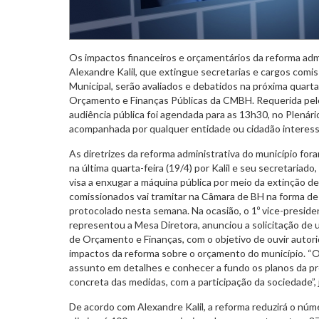
Os impactos financeiros e orçamentários da reforma admi
Alexandre Kalil, que extingue secretarias e cargos comi
Municipal, serão avaliados e debatidos na próxima quarta
Orçamento e Finanças Públicas da CMBH. Requerida pelo
audiência pública foi agendada para as 13h30, no Plenári
acompanhada por qualquer entidade ou cidadão interes
As diretrizes da reforma administrativa do município for
na última quarta-feira (19/4) por Kalil e seu secretariad
visa a enxugar a máquina pública por meio da extinção de
comissionados vai tramitar na Câmara de BH na forma de 
protocolado nesta semana. Na ocasião, o 1º vice-preside
representou a Mesa Diretora, anunciou a solicitação de 
de Orçamento e Finanças, com o objetivo de ouvir autori
impactos da reforma sobre o orçamento do município. “O L
assunto em detalhes e conhecer a fundo os planos da pr
concreta das medidas, com a participação da sociedade”, 
De acordo com Alexandre Kalil, a reforma reduzirá o núm