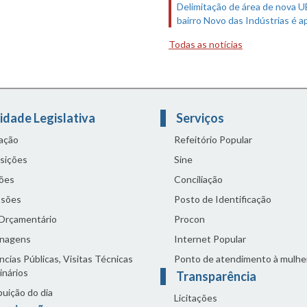
Delimitação de área de nova 
bairro Novo das Indústrias é 
Todas as notícias
idade Legislativa
Serviços
lação
Refeitório Popular
sições
Sine
ões
Conciliação
sões
Posto de Identificação
 Orçamentário
Procon
nagens
Internet Popular
cias Públicas, Visitas Técnicas
Ponto de atendimento à mulhe
inários
Transparência
buição do dia
Licitações