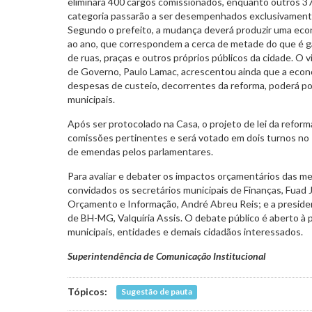
eliminará 400 cargos comissionados, enquanto outros 3
categoria passarão a ser desempenhados exclusivament
Segundo o prefeito, a mudança deverá produzir uma eco
ao ano, que correspondem a cerca de metade do que é 
de ruas, praças e outros próprios públicos da cidade. O v
de Governo, Paulo Lamac, acrescentou ainda que a econ
despesas de custeio, decorrentes da reforma, poderá po
municipais.
Após ser protocolado na Casa, o projeto de lei da reform
comissões pertinentes e será votado em dois turnos no 
de emendas pelos parlamentares.
Para avaliar e debater os impactos orçamentários das m
convidados os secretários municipais de Finanças, Fuad
Orçamento e Informação, André Abreu Reis; e a preside
de BH-MG, Valquíria Assis. O debate público é aberto à 
municipais, entidades e demais cidadãos interessados.
Superintendência de Comunicação Institucional
Tópicos:
Sugestão de pauta