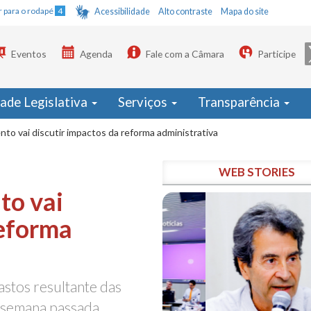
Ir para o rodapé
4
Acessibilidade
Alto contraste
Mapa do site
Eventos
Agenda
Fale com a Câmara
Participe
dade Legislativa
Serviços
Transparência
o vai discutir impactos da reforma administrativa
WEB STORIES
to vai
reforma
astos resultante das
a semana passada