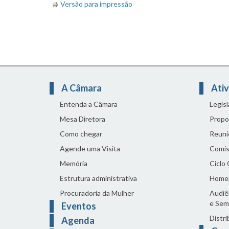
Versão para impressão
A Câmara
Ativ
Entenda a Câmara
Legis
Mesa Diretora
Propo
Como chegar
Reuni
Agende uma Visita
Comis
Memória
Ciclo
Estrutura administrativa
Home
Procuradoria da Mulher
Audiên
e Sem
Eventos
Distri
Agenda