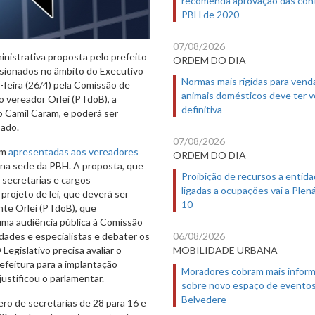
PBH de 2020
07/08/2026
nistrativa proposta pelo prefeito
ORDEM DO DIA
ssionados no âmbito do Executivo
Normas mais rígidas para vend
-feira (26/4) pela Comissão de
animais domésticos deve ter 
 vereador Orlei (PTdoB), a
definitiva
o Camil Caram, e poderá ser
sado.
07/08/2026
am
apresentadas aos vereadores
ORDEM DO DIA
o, na sede da PBH. A proposta, que
Proibição de recursos a entid
 secretarias e cargos
ligadas a ocupações vai a Plená
projeto de lei, que deverá ser
10
nte Orlei (PTdoB), que
uma audiência pública à Comissão
06/08/2026
dades e especialistas e debater os
MOBILIDADE URBANA
egislativo precisa avaliar o
efeitura para a implantação
Moradores cobram mais infor
justificou o parlamentar.
sobre novo espaço de evento
Belvedere
ero de secretarias de 28 para 16 e