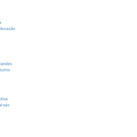
a
educação
grandes
 turno
tiva
l nas