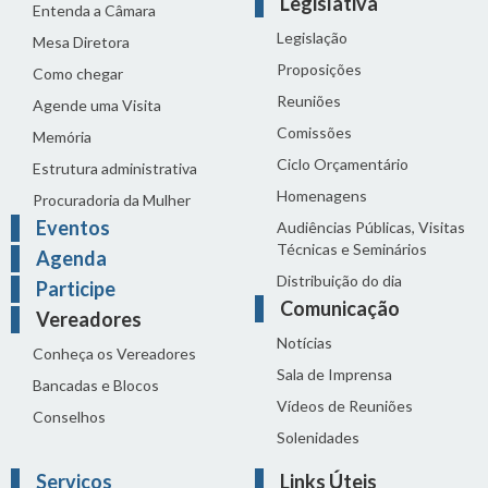
Legislativa
Entenda a Câmara
Legislação
Mesa Diretora
Proposições
Como chegar
Reuniões
Agende uma Visita
Comissões
Memória
Ciclo Orçamentário
Estrutura administrativa
Homenagens
Procuradoria da Mulher
Eventos
Audiências Públicas, Visitas
Técnicas e Seminários
Agenda
Distribuição do dia
Participe
Comunicação
Vereadores
Notícias
Conheça os Vereadores
Sala de Imprensa
Bancadas e Blocos
Vídeos de Reuniões
Conselhos
Solenidades
Serviços
Links Úteis