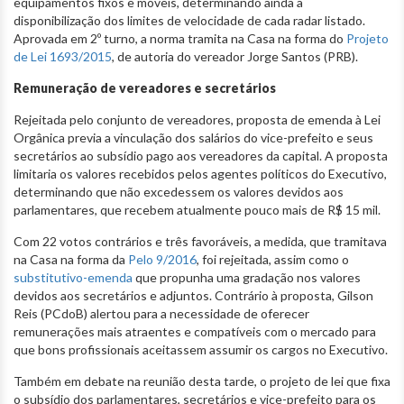
equipamentos fixos e móveis, determinando ainda a
disponibilização dos limites de velocidade de cada radar listado.
Aprovada em 2º turno, a norma tramita na Casa na forma do
Projeto
de Lei 1693/2015
, de autoria do vereador Jorge Santos (PRB).
Remuneração de vereadores e secretários
Rejeitada pelo conjunto de vereadores, proposta de emenda à Lei
Orgânica previa a vinculação dos salários do vice-prefeito e seus
secretários ao subsídio pago aos vereadores da capital. A proposta
limitaria os valores recebidos pelos agentes políticos do Executivo,
determinando que não excedessem os valores devidos aos
parlamentares, que recebem atualmente pouco mais de R$ 15 mil.
Com 22 votos contrários e três favoráveis, a medida, que tramitava
na Casa na forma da
Pelo 9/2016
, foi rejeitada, assim como o
substitutivo-emenda
que propunha uma gradação nos valores
devidos aos secretários e adjuntos. Contrário à proposta, Gilson
Reis (PCdoB) alertou para a necessidade de oferecer
remunerações mais atraentes e compatíveis com o mercado para
que bons profissionais aceitassem assumir os cargos no Executivo.
Também em debate na reunião desta tarde, o projeto de lei que fixa
o subsídio dos parlamentares, secretários e vice-prefeito para os