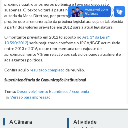
próximos quatro anos gerou polêmica e teve sua discussão
suspensa. O texto voltará à pauta na próxima 4ª-feira (7/12). De
autoria da Mesa Diretora, por prerrogativa legal, o
PL 2054/16
propõe que a remuneração da próxima legislatura seja estabelecida
a partir dos valores previstos em 2012 para a atual legislatura.
O montante previsto em 2012 (disposto no
Art. 1° da Lei n°
10.590/2012
) seria reajustado conforme o IPCA/IBGE acumulado
entre 2013 e 2016, o que representaria um reajuste de
aproximadamente 9% em relação aos subsídios pagos atualmente
aos agentes políticos.
Confira aqui o
resultado completo
da reunião.
Superintendência de Comunicação Institucional
Tema:
Desenvolvimento Econômico / Economia
Versão para impressão
A Câmara
Atividade