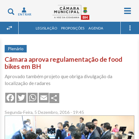
Togg
Toggle
ENTRAR
navig
navigation
LEGISLAÇÃO
PROPOSIÇÕES
AGENDA
Plenário
Câmara aprova regulamentação de food
bikes em BH
Aprovado também projeto que obriga divulgação da
localização de radares
Share
Facebook
Twitter
WhatsApp
Email
Segunda-Feira, 5 Dezembro, 2016 - 19:45