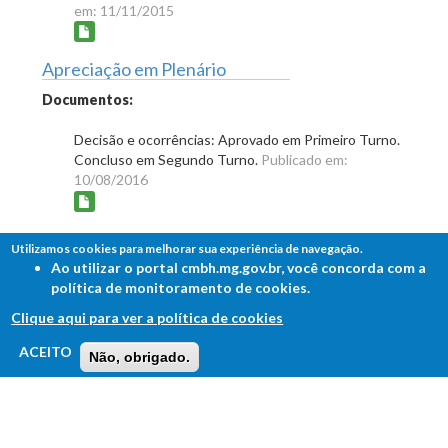
em: 11/11/2015
Apreciação em Plenário
Documentos:
Decisão e ocorrências: Aprovado em Primeiro Turno.
Concluso em Segundo Turno.
Publicado em:
10/08/2016
Apreciação em Plenário
Utilizamos cookies para melhorar sua experiência de navegação.
Ao utilizar o portal cmbh.mg.gov.br, você concorda com a
Documentos:
política de monitoramento de cookies.
Decisão e ocorrências: Aprovado em Segundo Turno.
Clique aqui para ver a política de cookies
Publicado em: 06/12/2016
FALE COM A CÂMARA
ACEITO
Não, obrigado.
Ouvidoria - Lei de Acesso à Informação
Redação Final
Comissão de Legislação e Justiça