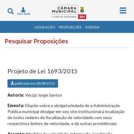
Togg
Toggle
ENTRAR
navig
navigation
LEGISLAÇÃO
PROPOSIÇÕES
AGENDA
Pesquisar Proposições
Projeto de Lei 1693/2015
publicado em 28/08/2015
Autoria:
Ver.(a) Jorge Santos
Ementa:
Dispõe sobre a obrigatoriedade de a Administração
Pública municipal divulgar em seu site institucional a localização
de todos radares de fiscalização de velocidade com seus
respectivos limites de velocidade, e dá outras providências.
Assunto:
Medidor de velocidade, informação, localização,