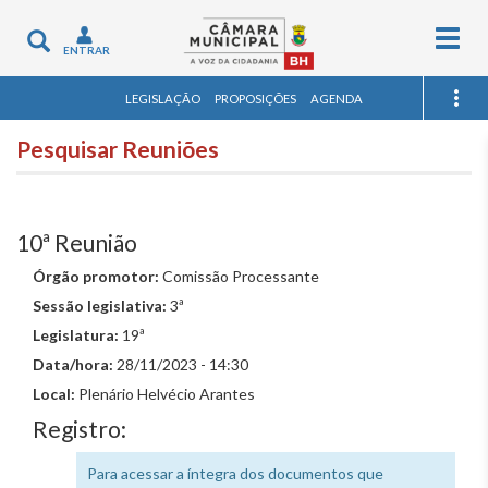
Togg
Toggle
ENTRAR
navig
navigation
LEGISLAÇÃO
PROPOSIÇÕES
AGENDA
Pesquisar Reuniões
10ª Reunião
Órgão promotor:
Comissão Processante
Sessão legislativa:
3ª
Legislatura:
19ª
Data/hora:
28/11/2023 - 14:30
Local:
Plenário Helvécio Arantes
Registro:
Para acessar a íntegra dos documentos que