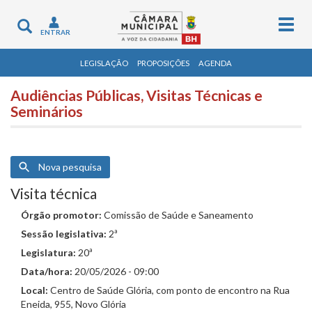
Togg
Toggle
ENTRAR
navig
navigation
LEGISLAÇÃO
PROPOSIÇÕES
AGENDA
Audiências Públicas, Visitas Técnicas e
Seminários
Nova pesquisa
Visita técnica
Órgão promotor:
Comissão de Saúde e Saneamento
Sessão legislativa:
2ª
Legislatura:
20ª
Data/hora:
20/05/2026 - 09:00
Local:
Centro de Saúde Glória, com ponto de encontro na Rua
Eneida, 955, Novo Glória