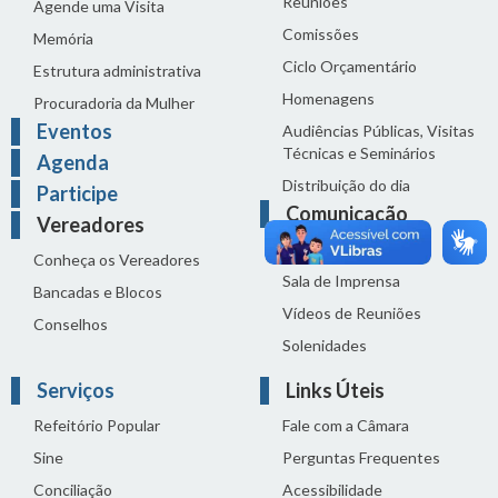
Reuniões
Agende uma Visita
Comissões
Memória
Ciclo Orçamentário
Estrutura administrativa
Homenagens
Procuradoria da Mulher
Eventos
Audiências Públicas, Visitas
Técnicas e Seminários
Agenda
Distribuição do dia
Participe
Comunicação
Vereadores
Notícias
Conheça os Vereadores
Sala de Imprensa
Bancadas e Blocos
Vídeos de Reuniões
Conselhos
Solenidades
Serviços
Links Úteis
Refeitório Popular
Fale com a Câmara
Sine
Perguntas Frequentes
Conciliação
Acessibilidade