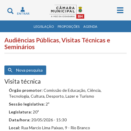
Togg
Toggle
ENTRAR
navig
navigation
LEGISLAÇÃO
PROPOSIÇÕES
AGENDA
Audiências Públicas, Visitas Técnicas e
Seminários
Nova pesquisa
Visita técnica
Órgão promotor:
Comissão de Educação, Ciência,
Tecnologia, Cultura, Desporto, Lazer e Turismo
Sessão legislativa:
2ª
Legislatura:
20ª
Data/hora:
20/05/2026 - 15:30
Local:
Rua Marcio Lima Paixao, 9 - Rio Branco