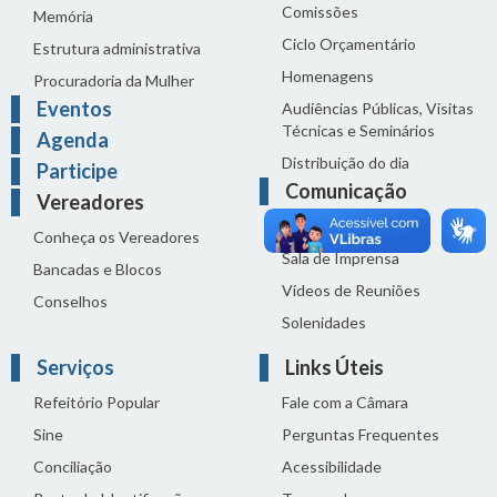
Comissões
Memória
Ciclo Orçamentário
Estrutura administrativa
Homenagens
Procuradoria da Mulher
Eventos
Audiências Públicas, Visitas
Técnicas e Seminários
Agenda
Distribuição do dia
Participe
Comunicação
Vereadores
Notícias
Conheça os Vereadores
Sala de Imprensa
Bancadas e Blocos
Vídeos de Reuniões
Conselhos
Solenidades
Serviços
Links Úteis
Refeitório Popular
Fale com a Câmara
Sine
Perguntas Frequentes
Conciliação
Acessibilidade