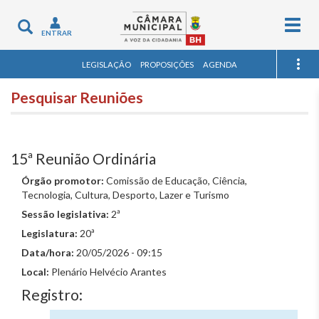
Togg
Toggle
ENTRAR
navig
navigation
LEGISLAÇÃO
PROPOSIÇÕES
AGENDA
Pesquisar Reuniões
15ª Reunião Ordinária
Órgão promotor:
Comissão de Educação, Ciência,
Tecnologia, Cultura, Desporto, Lazer e Turismo
Sessão legislativa:
2ª
Legislatura:
20ª
Data/hora:
20/05/2026 - 09:15
Local:
Plenário Helvécio Arantes
Registro: