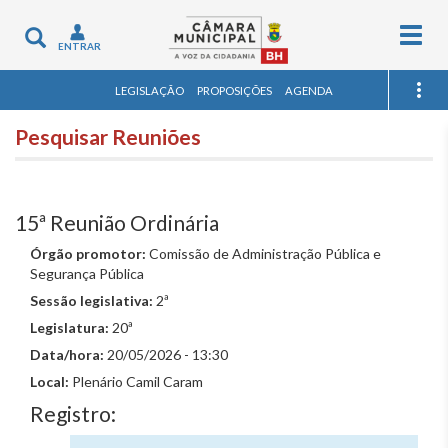
Togg
Toggle
ENTRAR
navig
navigation
LEGISLAÇÃO
PROPOSIÇÕES
AGENDA
Pesquisar Reuniões
15ª Reunião Ordinária
Órgão promotor:
Comissão de Administração Pública e
Segurança Pública
Sessão legislativa:
2ª
Legislatura:
20ª
Data/hora:
20/05/2026 - 13:30
Local:
Plenário Camil Caram
Registro: