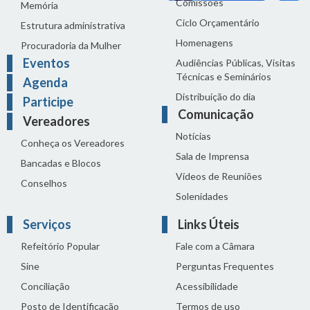
Comissões
Memória
Ciclo Orçamentário
Estrutura administrativa
Homenagens
Procuradoria da Mulher
Eventos
Audiências Públicas, Visitas
Técnicas e Seminários
Agenda
Distribuição do dia
Participe
Comunicação
Vereadores
Notícias
Conheça os Vereadores
Sala de Imprensa
Bancadas e Blocos
Vídeos de Reuniões
Conselhos
Solenidades
Serviços
Links Úteis
Refeitório Popular
Fale com a Câmara
Sine
Perguntas Frequentes
Conciliação
Acessibilidade
Posto de Identificação
Termos de uso