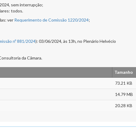
2024, sem interrupção;
ares: todos.
das: ver
Requerimento de Comissão 1220/2024
;
issão nº 881/2024
): 03/06/2024, às 13h, no Plenário Helvécio
 Consultoria da Câmara.
Tamanho
73.21 KB
14.79 MB
20.28 KB