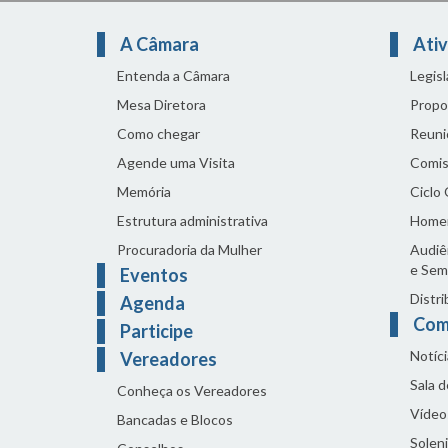
A Câmara
Ativ
Entenda a Câmara
Legis
Mesa Diretora
Propo
Como chegar
Reuni
Agende uma Visita
Comis
Memória
Ciclo
Estrutura administrativa
Home
Procuradoria da Mulher
Audiên
e Sem
Eventos
Distri
Agenda
Com
Participe
Notíci
Vereadores
Sala 
Conheça os Vereadores
Vídeo
Bancadas e Blocos
Solen