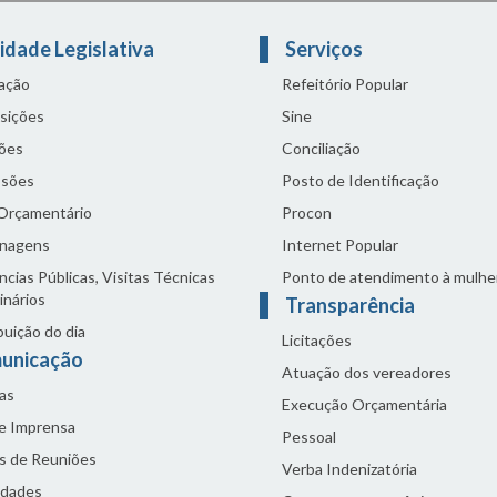
idade Legislativa
Serviços
lação
Refeitório Popular
sições
Sine
ões
Conciliação
sões
Posto de Identificação
 Orçamentário
Procon
nagens
Internet Popular
cias Públicas, Visitas Técnicas
Ponto de atendimento à mulhe
inários
Transparência
buição do dia
Licitações
unicação
Atuação dos vereadores
as
Execução Orçamentária
de Imprensa
Pessoal
s de Reuniões
Verba Indenizatória
idades