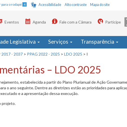
Ir para o rodapé
4
Acessibilidade
Alto contraste
Mapa do site
Eventos
Agenda
Fale com a Câmara
Participe
dade Legislativa
Serviços
Transparência
r 2017 - 2037
>
PPAG 2022 - 2025
>
LDO 2025
>
I
çamentárias – LDO 2025
anejamento, estabelecida a partir do Plano Plurianual de Ação Governam
ra o ano seguinte. Dentre as diretrizes estão as prioridades para aplic
 executado e a apresentação dessa execução.
 projeto.