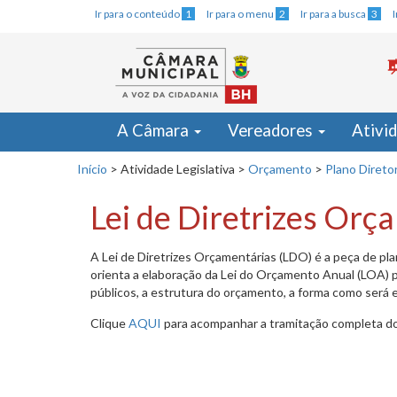
Ir para o conteúdo
1
Ir para o menu
2
Ir para a busca
3
A Câmara
Vereadores
Ativi
Início
>
Atividade Legislativa
>
Orçamento
>
Plano Direto
Lei de Diretrizes Or
A Lei de Diretrizes Orçamentárias (LDO) é a peça de pl
orienta a elaboração da Lei do Orçamento Anual (LOA) pa
públicos, a estrutura do orçamento, a forma como será
Clique
AQUI
para acompanhar a tramitação completa do