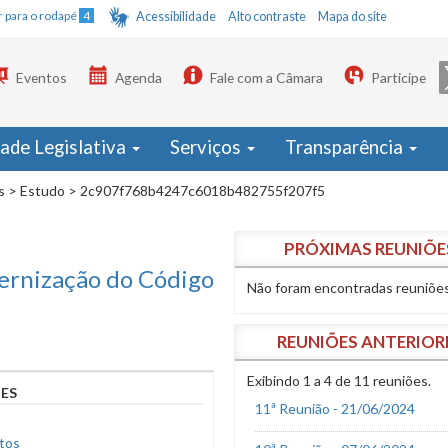
Ir para o rodapé
4
Acessibilidade
Alto contraste
Mapa do site
Eventos
Agenda
Fale com a Câmara
Participe
dade Legislativa
Serviços
Transparência
s
>
Estudo
>
2c907f768b4247c6018b482755f207f5
PRÓXIMAS REUNIÕE
rnização do Código
Não foram encontradas reuniões
REUNIÕES ANTERIOR
Exibindo 1 a 4 de 11 reuniões.
ES
11ª Reunião - 21/06/2024
tos