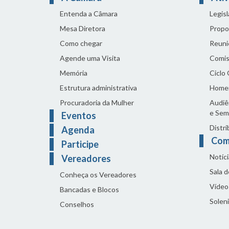
Entenda a Câmara
Legis
Mesa Diretora
Propo
Como chegar
Reuni
Agende uma Visita
Comis
Memória
Ciclo
Estrutura administrativa
Home
Procuradoria da Mulher
Audiên
e Sem
Eventos
Distri
Agenda
Com
Participe
Notíci
Vereadores
Sala 
Conheça os Vereadores
Vídeo
Bancadas e Blocos
Solen
Conselhos