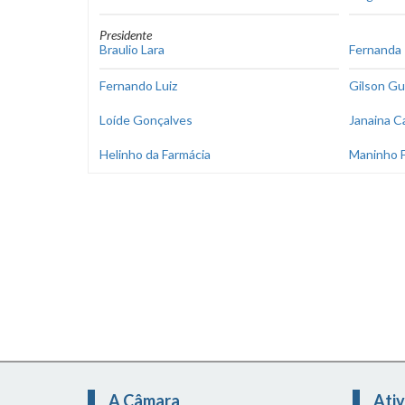
Presidente
Braulio Lara
Fernanda 
Fernando Luiz
Gilson Gu
Loíde Gonçalves
Janaina C
Helinho da Farmácia
Maninho F
A Câmara
Ativ