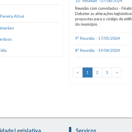
10ª Reunião - 07/06/2024
Reunião com convidados - Finali
Debater as alterações legislativa
Pereira Altoé
propostas para o código de edif
do município.
imarães
9ª Reunião - 17/05/2024
ardoso
élix
8ª Reunião - 19/04/2024
<
1
2
3
>
idade Legislativa
Serviços