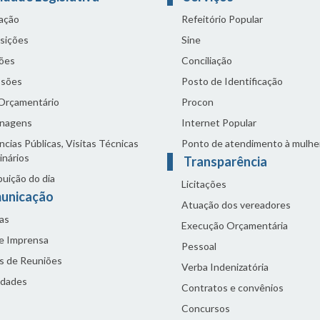
lação
Refeitório Popular
sições
Sine
ões
Conciliação
sões
Posto de Identificação
 Orçamentário
Procon
nagens
Internet Popular
cias Públicas, Visitas Técnicas
Ponto de atendimento à mulhe
inários
Transparência
buição do dia
Licitações
unicação
Atuação dos vereadores
as
Execução Orçamentária
de Imprensa
Pessoal
s de Reuniões
Verba Indenizatória
idades
Contratos e convênios
Concursos