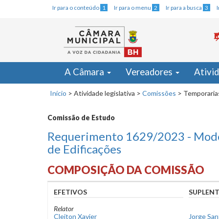
Ir para o conteúdo
1
Ir para o menu
2
Ir para a busca
3
A Câmara
Vereadores
Ativi
Início
>
Atividade legislativa
>
Comissões
>
Temporaria
Comissão de Estudo
Requerimento 1629/2023 - Mode
de Edificações
COMPOSIÇÃO DA COMISSÃO
EFETIVOS
SUPLENT
Relator
Cleiton Xavier
Jorge San