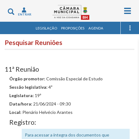
Togg
Toggle
ENTRAR
navig
navigation
LEGISLAÇÃO
PROPOSIÇÕES
AGENDA
Pesquisar Reuniões
11ª Reunião
Órgão promotor:
Comissão Especial de Estudo
Sessão legislativa:
4ª
Legislatura:
19ª
Data/hora:
21/06/2024 - 09:30
Local:
Plenário Helvécio Arantes
Registro:
Para acessar a íntegra dos documentos que