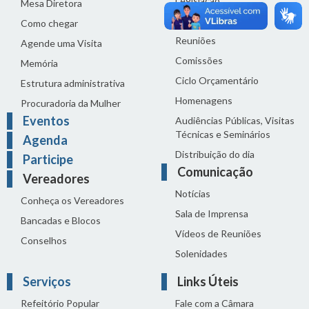
Legislação
Mesa Diretora
Proposições
Como chegar
Reuniões
Agende uma Visita
Comissões
Memória
Ciclo Orçamentário
Estrutura administrativa
Homenagens
Procuradoria da Mulher
Eventos
Audiências Públicas, Visitas
Técnicas e Seminários
Agenda
Distribuição do dia
Participe
Comunicação
Vereadores
Notícias
Conheça os Vereadores
Sala de Imprensa
Bancadas e Blocos
Vídeos de Reuniões
Conselhos
Solenidades
Serviços
Links Úteis
Refeitório Popular
Fale com a Câmara