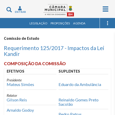
Togg
Toggle
ENTRAR
navig
navigation
LEGISLAÇÃO
PROPOSIÇÕES
AGENDA
Comissão de Estudo
Requerimento 125/2017 - Impactos da Lei
Kandir
COMPOSIÇÃO DA COMISSÃO
EFETIVOS
SUPLENTES
Presidente
Mateus Simões
Eduardo da Ambulância
Relator
Gilson Reis
Reinaldo Gomes Preto
Sacolão
Arnaldo Godoy
Pedro Patrus